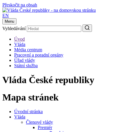
Přeskočit na obsah
EN
Menu
Vyhledávání
Úvod
Vláda
Média centrum
Pracovní a poradní orgány
Úřad vlády
Státní služba
Vláda České republiky
Mapa stránek
Úvodní stránka
Vláda
Členové vlády
Premiér