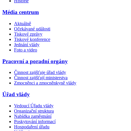
Historie
Média centrum
Aktuálně
Očekávané události
Tiskové zprávy
Tiskové konference
Jednání vlády
Foto a video
Pracovní a poradní orgány
Činnost zajišťuje úřad vlády
Činnost zajišťují ministerstva
Zmocněnci a zmocněnkyně vlády
Úřad vlády
Vedoucí Úřadu vlády
Organizační struktura
Nabídka zaměstnání
Poskytování informací
Hospodaření úřadu