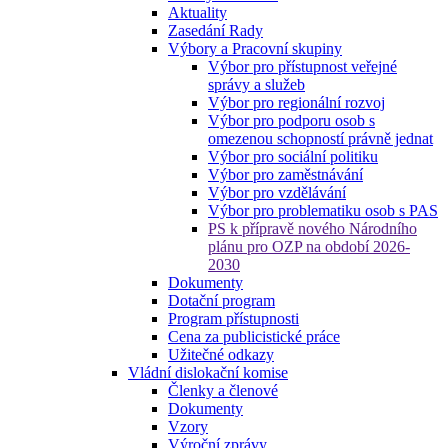
Aktuality
Zasedání Rady
Výbory a Pracovní skupiny
Výbor pro přístupnost veřejné
správy a služeb
Výbor pro regionální rozvoj
Výbor pro podporu osob s
omezenou schopností právně jednat
Výbor pro sociální politiku
Výbor pro zaměstnávání
Výbor pro vzdělávání
Výbor pro problematiku osob s PAS
PS k přípravě nového Národního
plánu pro OZP na období 2026-
2030
Dokumenty
Dotační program
Program přístupnosti
Cena za publicistické práce
Užitečné odkazy
Vládní dislokační komise
Členky a členové
Dokumenty
Vzory
Výroční zprávy