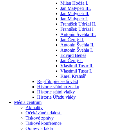
Milan Hodža I.
Jan Malypetr III.
Jan Malypetr II.
Jan Malypetr I.
František Udržal II.
František Udržal I.
Antonín Švehla III.
Jan Černý II.
Antonín Švehla II.
Antonín Švehla I.
Edvard Beneš
Jan Černý I.
Vlastimil Tusar II.
Vlastimil Tusar I.
Karel Kramář
Rejstřík předsedů vlád
Historie státního znaku
Historie státní vlajky
Historie Úřadu vlády
Média centrum
Aktuality
Očekáváné události
Tiskové zprávy
Tiskové konference
Opravy a fakta