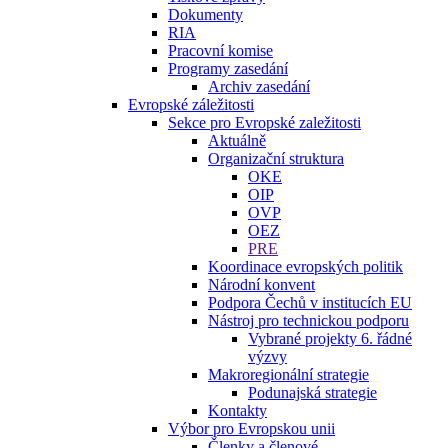
Dokumenty
RIA
Pracovní komise
Programy zasedání
Archiv zasedání
Evropské záležitosti
Sekce pro Evropské zaležitosti
Aktuálně
Organizační struktura
OKE
OIP
OVP
OEZ
PRE
Koordinace evropských politik
Národní konvent
Podpora Čechů v institucích EU
Nástroj pro technickou podporu
Vybrané projekty 6. řádné
výzvy
Makroregionální strategie
Podunajská strategie
Kontakty
Výbor pro Evropskou unii
Členky a členové