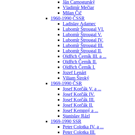
Ján Čarnogurský
Vladimír Mečiar
Milan Čič
1960-1990 ČSSR
Ladislav Adamec
Lubomír Štrougal VI.
Lubomír Štrougal V.
Lubomír Štrougal IV.
Lubomír Štrougal III.
Lubomír Štrougal II.
Oldřich Černík III. a ...
Oldřich Černík II.
Oldřich Černík I.
Jozef Lenárt
Viliam Široký
1969-1990 ČSR
Josef Korčák V. a ...
Josef Korčák IV.
Josef Korčák III.
Josef Korčák II.
Josef Kempný a ...
Stanislav Rázl
1969-1990 SSR
Peter Colotka IV. a ...
Peter Colotka III.