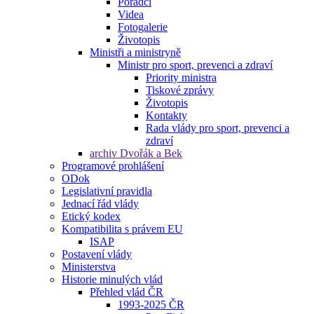
Poradci
Videa
Fotogalerie
Životopis
Ministři a ministryně
Ministr pro sport, prevenci a zdraví
Priority ministra
Tiskové zprávy
Životopis
Kontakty
Rada vlády pro sport, prevenci a
zdraví
archiv Dvořák a Bek
Programové prohlášení
ODok
Legislativní pravidla
Jednací řád vlády
Etický kodex
Kompatibilita s právem EU
ISAP
Postavení vlády
Ministerstva
Historie minulých vlád
Přehled vlád ČR
1993-2025 ČR