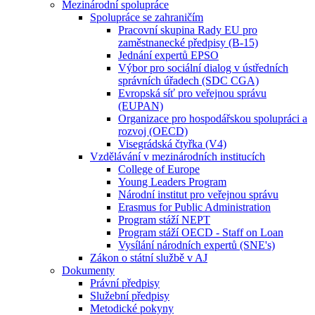
Mezinárodní spolupráce
Spolupráce se zahraničím
Pracovní skupina Rady EU pro
zaměstnanecké předpisy (B-15)
Jednání expertů EPSO
Výbor pro sociální dialog v ústředních
správních úřadech (SDC CGA)
Evropská síť pro veřejnou správu
(EUPAN)
Organizace pro hospodářskou spolupráci a
rozvoj (OECD)
Visegrádská čtyřka (V4)
Vzdělávání v mezinárodních institucích
College of Europe
Young Leaders Program
Národní institut pro veřejnou správu
Erasmus for Public Administration
Program stáží NEPT
Program stáží OECD - Staff on Loan
Vysílání národních expertů (SNE's)
Zákon o státní službě v AJ
Dokumenty
Právní předpisy
Služební předpisy
Metodické pokyny