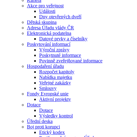
Kariéra
Akce pro veřejnost
Události
Dny otevřených dveří
Dětská skupina
Adresa Úřadu vlády ČR
Elektronická podatelna
Datové prvky a číselníky
Poskytování informací
Výroční zprávy
Poskytnuté informace
Povinně zveřejňované informace
Hospodaření úřadu
Rozpočet kapitoly
Nabídka majetku
Veřejné zakázky
Smlouvy
Fondy Evropské unie
Aktivní projekty
Dotace
Dotace
Výsledky kontrol
Úřední deska
Boj proti korupci
Etický kodex