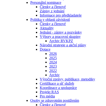
Personální nominace
Členky a členové
Zápisy z jednání
Informace pro předkladatele
Politika v oblasti závislostí
Členky a členové
Aktuality
Jednání - zápisy a pozvánky
Výbory a pracovní skupiny
Archiv RVKPZ
Národní strategie a akční plány
Dotace
2026
2025
2024
2023
2022
Archiv
Výroční zprávy, publikace, metodiky
Certifikace a síť služeb
Koordinace a spolupráce
Projekt RAS
Pro média
Osoby se zdravotním postižením
Členky a členové