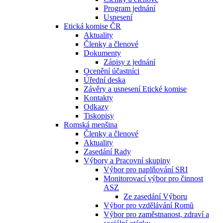
Program jednání
Usnesení
Etická komise ČR
Aktuality
Členky a členové
Dokumenty
Zápisy z jednání
Ocenění účastníci
Úřední deska
Závěry a usnesení Etické komise
Kontakty
Odkazy
Tiskopisy
Romská menšina
Členky a členové
Aktuality
Zasedání Rady
Výbory a Pracovní skupiny
Výbor pro naplňování SRI
Monitorovací výbor pro činnost
ASZ
Ze zasedání Výboru
Výbor pro vzdělávání Romů
Výbor pro zaměstnanost, zdraví a