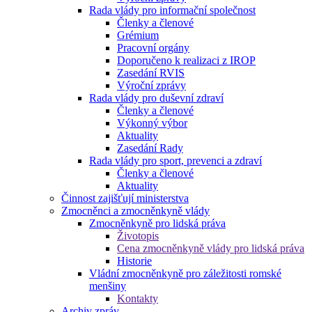
Rada vlády pro informační společnost
Členky a členové
Grémium
Pracovní orgány
Doporučeno k realizaci z IROP
Zasedání RVIS
Výroční zprávy
Rada vlády pro duševní zdraví
Členky a členové
Výkonný výbor
Aktuality
Zasedání Rady
Rada vlády pro sport, prevenci a zdraví
Členky a členové
Aktuality
Činnost zajišťují ministerstva
Zmocněnci a zmocněnkyně vlády
Zmocněnkyně pro lidská práva
Životopis
Cena zmocněnkyně vlády pro lidská práva
Historie
Vládní zmocněnkyně pro záležitosti romské
menšiny
Kontakty
Archiv zpráv