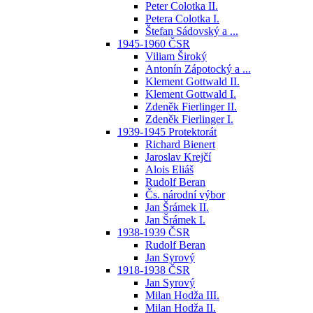
Peter Colotka II.
Petera Colotka I.
Štefan Sádovský a ...
1945-1960 ČSR
Viliam Široký
Antonín Zápotocký a ...
Klement Gottwald II.
Klement Gottwald I.
Zdeněk Fierlinger II.
Zdeněk Fierlinger I.
1939-1945 Protektorát
Richard Bienert
Jaroslav Krejčí
Alois Eliáš
Rudolf Beran
Čs. národní výbor
Jan Šrámek II.
Jan Šrámek I.
1938-1939 ČSR
Rudolf Beran
Jan Syrový
1918-1938 ČSR
Jan Syrový
Milan Hodža III.
Milan Hodža II.