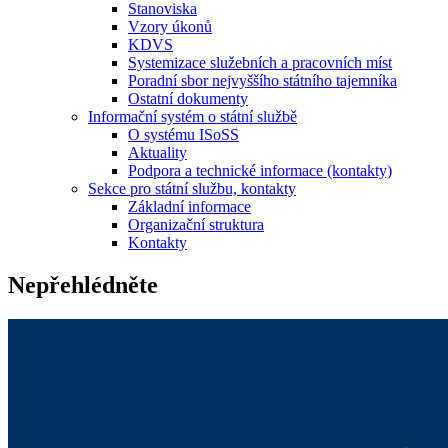
Stanoviska
Vzory úkonů
KDVS
Systemizace služebních a pracovních míst
Poradní sbor nejvyššího státního tajemníka
Ostatní dokumenty
Informační systém o státní službě
O systému ISoSS
Aktuality
Podpora a technické informace (kontakty)
Sekce pro státní službu, kontakty
Základní informace
Organizační struktura
Kontakty
Nepřehlédněte