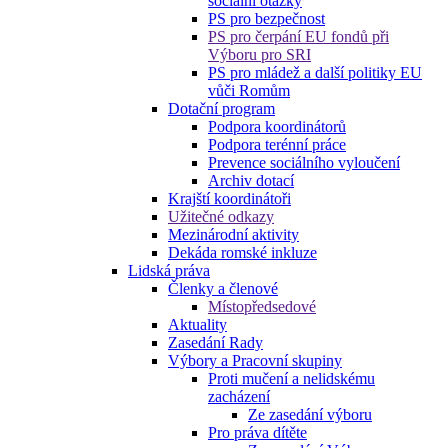
sociální otázky
PS pro bezpečnost
PS pro čerpání EU fondů při
Výboru pro SRI
PS pro mládež a další politiky EU
vůči Romům
Dotační program
Podpora koordinátorů
Podpora terénní práce
Prevence sociálního vyloučení
Archiv dotací
Krajští koordinátoři
Užitečné odkazy
Mezinárodní aktivity
Dekáda romské inkluze
Lidská práva
Členky a členové
Místopředsedové
Aktuality
Zasedání Rady
Výbory a Pracovní skupiny
Proti mučení a nelidskému
zacházení
Ze zasedání výboru
Pro práva dítěte