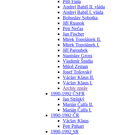
Petr Fiala
Andrej Babiš II. vláda
Andrej Babiš I. vláda
Bohuslav Sobotka
Jiří Rusnok
Petr Nečas
Jan Fischer
Mirek Topolánek II.
Mirek Topolánek I.
Jiří Paroubek
Stanislav Gross
Vladimír Špidla
Miloš Zeman
Josef Tošovský
Václav Klaus II.
Václav Klaus I.
Archiv zpráv
1990-1992 ČSFR
Jan Stráský
Marián Čalfa II.
Marián Čalfa I.
1990-1992 ČR
Václav Klaus
Petr Pithart
1990-1992 SR