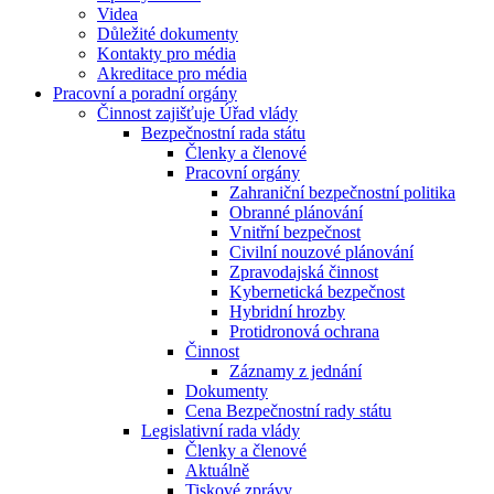
Videa
Důležité dokumenty
Kontakty pro média
Akreditace pro média
Pracovní a poradní orgány
Činnost zajišťuje Úřad vlády
Bezpečnostní rada státu
Členky a členové
Pracovní orgány
Zahraniční bezpečnostní politika
Obranné plánování
Vnitřní bezpečnost
Civilní nouzové plánování
Zpravodajská činnost
Kybernetická bezpečnost
Hybridní hrozby
Protidronová ochrana
Činnost
Záznamy z jednání
Dokumenty
Cena Bezpečnostní rady státu
Legislativní rada vlády
Členky a členové
Aktuálně
Tiskové zprávy