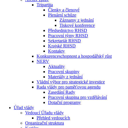
Tripartita
Členky a členové
Plenární schůze
Záznamy z jednání
Tiskové konference
Předsednictvo RHSD
Pracovní týmy RHSD
Sekretariát RHSD
Krajské RHSD
Kontakty
Konkurenceschopnost a hospodářský růst
NERV
Aktuality
Pracovní skupiny
Materiály z jednání
Vládní výbor pro strategické investice
Rada vlády pro paměťovou agendu
Zasedání Rady
Pracovní skupina pro vzdělávání
Dotační programy
Úřad vlády
Vedoucí Úřadu vlády
Přehled vedoucích
Organizační struktura