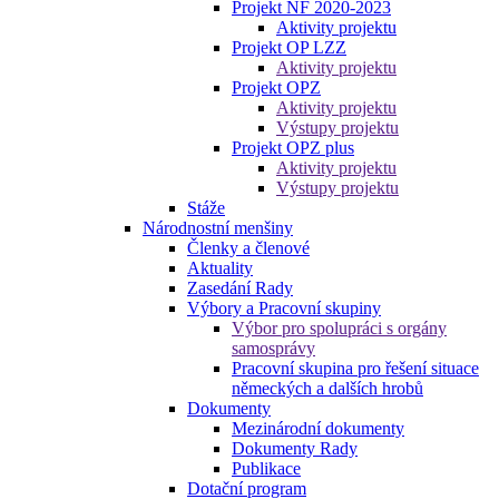
Projekt NF 2020-2023
Aktivity projektu
Projekt OP LZZ
Aktivity projektu
Projekt OPZ
Aktivity projektu
Výstupy projektu
Projekt OPZ plus
Aktivity projektu
Výstupy projektu
Stáže
Národnostní menšiny
Členky a členové
Aktuality
Zasedání Rady
Výbory a Pracovní skupiny
Výbor pro spolupráci s orgány
samosprávy
Pracovní skupina pro řešení situace
německých a dalších hrobů
Dokumenty
Mezinárodní dokumenty
Dokumenty Rady
Publikace
Dotační program