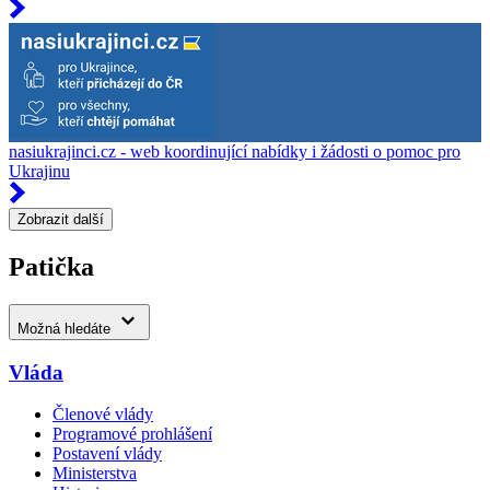
nasiukrajinci.cz - web koordinující nabídky i žádosti o pomoc pro
Ukrajinu
Zobrazit další
Patička
Možná hledáte
Vláda
Členové vlády
Programové prohlášení
Postavení vlády
Ministerstva