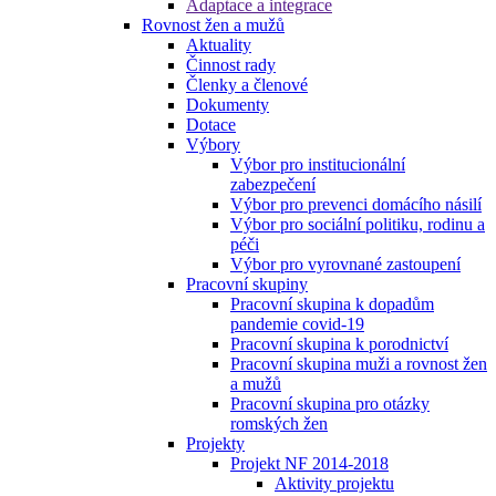
Adaptace a integrace
Rovnost žen a mužů
Aktuality
Činnost rady
Členky a členové
Dokumenty
Dotace
Výbory
Výbor pro institucionální
zabezpečení
Výbor pro prevenci domácího násilí
Výbor pro sociální politiku, rodinu a
péči
Výbor pro vyrovnané zastoupení
Pracovní skupiny
Pracovní skupina k dopadům
pandemie covid-19
Pracovní skupina k porodnictví
Pracovní skupina muži a rovnost žen
a mužů
Pracovní skupina pro otázky
romských žen
Projekty
Projekt NF 2014-2018
Aktivity projektu