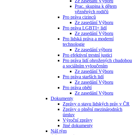
Ze zasedání Výboru
Prac. skupina k dětem
vězněných rodičů
Pro práva cizinců
Ze zasedání Výboru
Pro práva LGBTI+ lidí
Ze zasedání Výboru
Pro lidská práva a moderní
technologie
Ze zasedání výboru
Pro efektivní trestní justici
Pro práva lidí ohrožených chudobou
a sociálním vyloučením
Ze zasedání Výboru
Pro práva starších lidí
Ze zasedání Výboru
Pro práva obětí
Ze zasedání Výboru
Dokumenty
Zprávy o stavu lidských práv v ČR
Zprávy o plnění mezinárodních
úmluv
Výroční zprávy
Jiné dokumenty
Náš tým