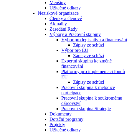
Menšiny
Užitečné odkazy
Neziskové organizace
Členky a členové
Aktuality
Zasedání Rady
Výbory a Pracovní skupiny
Výbor pro legislativu a financování
Zápisy ze schůzí
Výbor pro EU
Zápisy ze schůzí
Expertní skupina ke změně
financování
Platformy pro implementaci fondů
EU
Zápisy ze schůzí
Pracovní skupina k metodice
participace
Pracovní skupina k soukromému
dárcovství
Pracovní skupina Strategie
Dokumenty
Dotační programy
Projekty
Užitečné odkazy