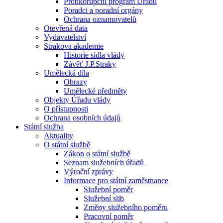
Protikorupční program Úřadu
Poradci a poradní orgány
Ochrana oznamovatelů
Otevřená data
Vydavatelství
Strakova akademie
Historie sídla vlády
Závěť J.P.Straky
Umělecká díla
Obrazy
Umělecké předměty
Objekty Úřadu vlády
O přístupnosti
Ochrana osobních údajů
Státní služba
Aktuality
O státní službě
Zákon o státní službě
Seznam služebních úřadů
Výroční zprávy
Informace pro státní zaměstnance
Služební poměr
Služební slib
Změny služebního poměru
Pracovní poměr