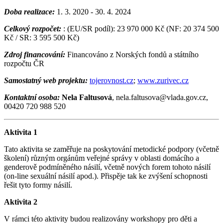
Doba realizace:
1. 3. 2020 - 30. 4. 2024
Celkový rozpočet:
: (EU/SR podíl): 23 970 000 Kč (NF: 20 374 500
Kč / SR: 3 595 500 Kč)
Zdroj financování:
Financováno z Norských fondů a státního
rozpočtu ČR
Samostatný web projektu:
tojerovnost.cz
;
www.zurivec.cz
Kontaktní osoba:
Nela Faltusová
, nela.faltusova@vlada.gov.cz,
00420 720 988 520
Aktivita 1
Tato aktivita se zaměřuje na poskytování metodické podpory (včetně
školení) různým orgánům veřejné správy v oblasti domácího a
genderově podmíněného násilí, včetně nových forem tohoto násilí
(on-line sexuální násilí apod.). Přispěje tak ke zvýšení schopnosti
řešit tyto formy násilí.
Aktivita 2
V rámci této aktivity budou realizovány workshopy pro děti a