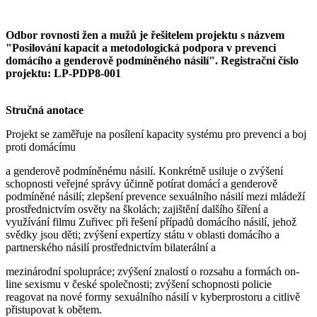
Odbor rovnosti žen a mužů je řešitelem projektu s názvem
"Posilování kapacit a metodologická podpora v prevenci
domácího a genderově podmíněného násilí". Registrační číslo
projektu: LP-PDP8-001
Stručná anotace
Projekt se zaměřuje na posílení kapacity systému pro prevenci a boj
proti domácímu
a genderově podmíněnému násilí. Konkrétně usiluje o zvýšení
schopnosti veřejné správy účinně potírat domácí a genderově
podmíněné násilí; zlepšení prevence sexuálního násilí mezi mládeží
prostřednictvím osvěty na školách; zajištění dalšího šíření a
využívání filmu Zuřivec při řešení případů domácího násilí, jehož
svědky jsou děti; zvýšení expertízy státu v oblasti domácího a
partnerského násilí prostřednictvím bilaterální a
mezinárodní spolupráce; zvýšení znalostí o rozsahu a formách on-
line sexismu v české společnosti; zvýšení schopnosti policie
reagovat na nové formy sexuálního násilí v kyberprostoru a citlivě
přistupovat k obětem.