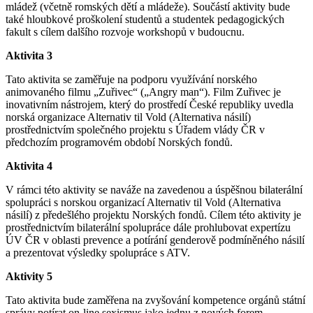
mládež (včetně romských dětí a mládeže). Součástí aktivity bude
také hloubkové proškolení studentů a studentek pedagogických
fakult s cílem dalšího rozvoje workshopů v budoucnu.
Aktivita 3
Tato aktivita se zaměřuje na podporu využívání norského
animovaného filmu „Zuřivec“ („Angry man“). Film Zuřivec je
inovativním nástrojem, který do prostředí České republiky uvedla
norská organizace Alternativ til Vold (Alternativa násilí)
prostřednictvím společného projektu s Úřadem vlády ČR v
předchozím programovém období Norských fondů.
Aktivita 4
V rámci této aktivity se naváže na zavedenou a úspěšnou bilaterální
spolupráci s norskou organizací Alternativ til Vold (Alternativa
násilí) z předešlého projektu Norských fondů. Cílem této aktivity je
prostřednictvím bilaterální spolupráce dále prohlubovat expertízu
ÚV ČR v oblasti prevence a potírání genderově podmíněného násilí
a prezentovat výsledky spolupráce s ATV.
Aktivity 5
Tato aktivita bude zaměřena na zvyšování kompetence orgánů státní
správy potírat on-line sexismus jako jednu z nových forem