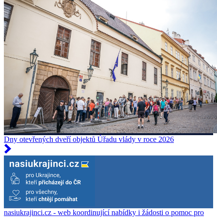
Dny otevřených dveří objektů Úřadu vlády v roce 2026
nasiukrajinci.cz - web koordinující nabídky i žádosti o pomoc pro