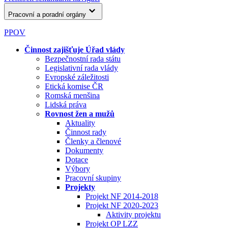
Pracovní a poradní orgány
PPOV
Činnost zajišťuje Úřad vlády
Bezpečnostní rada státu
Legislativní rada vlády
Evropské záležitosti
Etická komise ČR
Romská menšina
Lidská práva
Rovnost žen a mužů
Aktuality
Činnost rady
Členky a členové
Dokumenty
Dotace
Výbory
Pracovní skupiny
Projekty
Projekt NF 2014-2018
Projekt NF 2020-2023
Aktivity projektu
Projekt OP LZZ