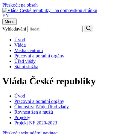
Přeskočit na obsah
EN
Menu
Vyhledávání
Úvod
Vláda
Média centrum
Pracovní a poradní orgány
Úřad vlády
Státní služba
Vláda České republiky
Úvod
Pracovní a poradní orgány
Činnost zajišťuje Úřad vlády
Rovnost žen a mužů
Projekty
Projekt NF 2020-2023
Přeskočit sekundární navigaci