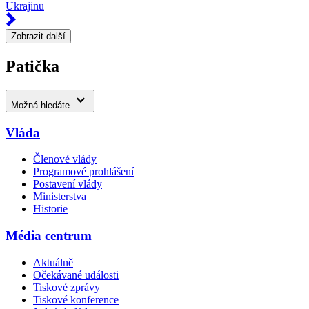
Ukrajinu
Zobrazit další
Patička
Možná hledáte
Vláda
Členové vlády
Programové prohlášení
Postavení vlády
Ministerstva
Historie
Média centrum
Aktuálně
Očekávané události
Tiskové zprávy
Tiskové konference