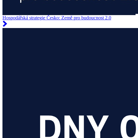
Hospodářská strategie Česko: Země pro budoucnost 2.0