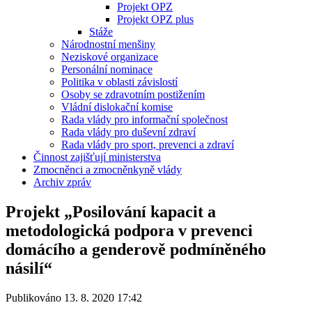
Projekt OPZ
Projekt OPZ plus
Stáže
Národnostní menšiny
Neziskové organizace
Personální nominace
Politika v oblasti závislostí
Osoby se zdravotním postižením
Vládní dislokační komise
Rada vlády pro informační společnost
Rada vlády pro duševní zdraví
Rada vlády pro sport, prevenci a zdraví
Činnost zajišťují ministerstva
Zmocněnci a zmocněnkyně vlády
Archiv zpráv
Projekt „Posilování kapacit a
metodologická podpora v prevenci
domácího a genderově podmíněného
násilí“
Publikováno 13. 8. 2020 17:42