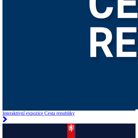
Interaktivní expozice Cesta republiky