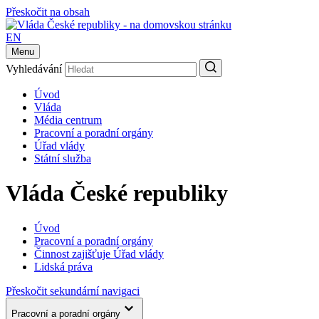
Přeskočit na obsah
EN
Menu
Vyhledávání
Úvod
Vláda
Média centrum
Pracovní a poradní orgány
Úřad vlády
Státní služba
Vláda České republiky
Úvod
Pracovní a poradní orgány
Činnost zajišťuje Úřad vlády
Lidská práva
Přeskočit sekundární navigaci
Pracovní a poradní orgány