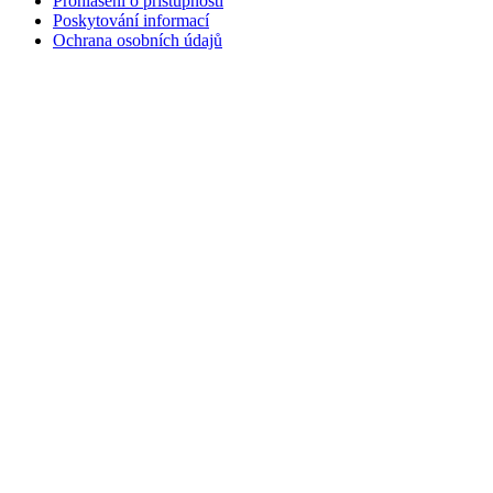
Prohlášení o přístupnosti
Poskytování informací
Ochrana osobních údajů