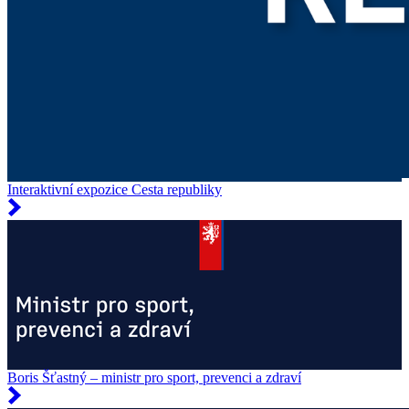
Interaktivní expozice Cesta republiky
Boris Šťastný – ministr pro sport, prevenci a zdraví