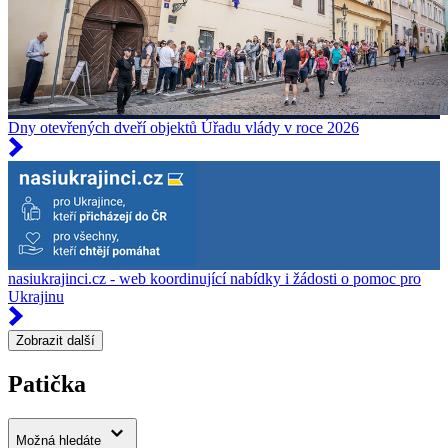
Dny otevřených dveří objektů Úřadu vlády v roce 2026
nasiukrajinci.cz - web koordinující nabídky i žádosti o pomoc pro
Ukrajinu
Zobrazit další
Patička
Možná hledáte