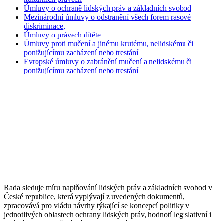
Úmluvy o ochraně lidských práv a základních svobod
Mezinárodní úmluvy o odstranění všech forem rasové
diskriminace,
Úmluvy o právech dítěte
Úmluvy proti mučení a jinému krutému, nelidskému či
ponižujícímu zacházení nebo trestání
Evropské úmluvy o zabránění mučení a nelidskému či
ponižujícímu zacházení nebo trestání
Rada sleduje míru naplňování lidských práv a základních svobod v
České republice, která vyplývají z uvedených dokumentů,
zpracovává pro vládu návrhy týkající se koncepcí politiky v
jednotlivých oblastech ochrany lidských práv, hodnotí legislativní i