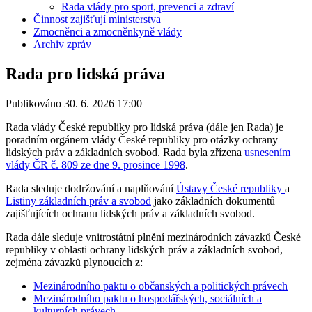
Rada vlády pro sport, prevenci a zdraví
Činnost zajišťují ministerstva
Zmocněnci a zmocněnkyně vlády
Archiv zpráv
Rada pro lidská práva
Publikováno 30. 6. 2026 17:00
Rada vlády České republiky pro lidská práva (dále jen Rada) je
poradním orgánem vlády České republiky pro otázky ochrany
lidských práv a základních svobod. Rada byla zřízena
usnesením
vlády ČR č. 809 ze dne 9. prosince 1998
.
Rada sleduje dodržování a naplňování
Ústavy České republiky
a
Listiny základních práv a svobod
jako základních dokumentů
zajišťujících ochranu lidských práv a základních svobod.
Rada dále sleduje vnitrostátní plnění mezinárodních závazků České
republiky v oblasti ochrany lidských práv a základních svobod,
zejména závazků plynoucích z:
Mezinárodního paktu o občanských a politických právech
Mezinárodního paktu o hospodářských, sociálních a
kulturních právech