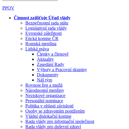
PPOV
Činnost zajišťuje Úřad vlády
Bezpečnostní rada státu
Legislativní rada vlády
Evropské záležitosti
Etická komise ČR
Romská menšina
Lidská práva
Členky a členové
Aktuality
Zasedání Rady
Výbory a Pracovní skupiny
Dokumenty
Náš tým
Rovnost žen a mužů
Národnostní menšiny
Neziskové organizace
Personální nominace
Politika v oblasti závislostí
Osoby se zdravotním postižením
Vládní dislokační komise
Rada vlády pro informační společnost
Rada vlády pro duševní zdraví