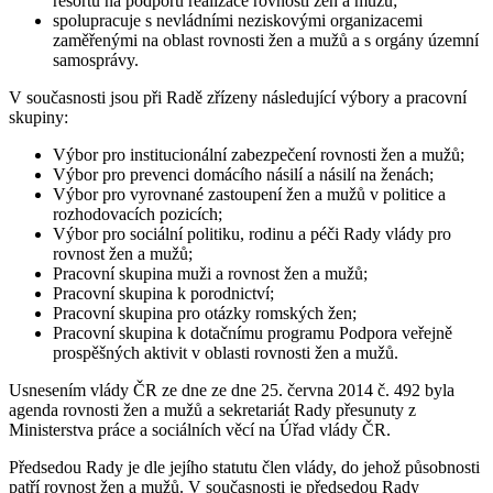
resortů na podporu realizace rovnosti žen a mužů;
spolupracuje s nevládními neziskovými organizacemi
zaměřenými na oblast rovnosti žen a mužů a s orgány územní
samosprávy.
V současnosti jsou při Radě zřízeny následující výbory a pracovní
skupiny:
Výbor pro institucionální zabezpečení rovnosti žen a mužů;
Výbor pro prevenci domácího násilí a násilí na ženách;
Výbor pro vyrovnané zastoupení žen a mužů v politice a
rozhodovacích pozicích;
Výbor pro sociální politiku, rodinu a péči Rady vlády pro
rovnost žen a mužů;
Pracovní skupina muži a rovnost žen a mužů;
Pracovní skupina k porodnictví;
Pracovní skupina pro otázky romských žen;
Pracovní skupina k dotačnímu programu Podpora veřejně
prospěšných aktivit v oblasti rovnosti žen a mužů.
Usnesením vlády ČR ze dne ze dne 25. června 2014 č. 492 byla
agenda rovnosti žen a mužů a sekretariát Rady přesunuty z
Ministerstva práce a sociálních věcí na Úřad vlády ČR.
Předsedou Rady je dle jejího statutu člen vlády, do jehož působnosti
patří rovnost žen a mužů. V současnosti je předsedou Rady