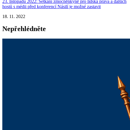
23. listopadu 2022: Setkání zmocněnkyně pro lidská práva a dalších
hostů s médii před konferencí Násilí je možné zastavit
18. 11. 2022
Nepřehlédněte