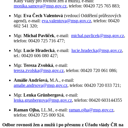
Rady vlády pro rovnost žen a mužů), e-mail:
monika.samova@msp.gov.cz
, telefon: 00420 725 765 883;
Mgr.
Eva Čech Valentová
(vedoucí Oddělení průřezových
agend), e-mail:
eva.valentova@msp.gov.cz
, telefon: 00420
602 541 320;
Mgr.
Michal Pavlíček
, e-mail:
michal.pavlicek@msp.gov.cz
,
telefon: 00420 725 716 477;
Mgr.
Lucie Hradecká
, e-mail:
lucie.hradecka@msp.gov.cz
,
tel.: 00420 606 080 427;
Mgr.
Tereza Zvolská
, e-mail:
tereza.zvolska@msp.gov.cz
, telefon: 00420 720 061 086;
Amálie Andršová,
M.A., e-mail:
amalie.andrsova@msp.gov.cz
, telefon: 00420 720 033 721;
Mgr.
Lenka Grünbergová
, e-mail:
lenka.grunbergova@msp.gov.cz
, telefon: 00420 603144355
Raman Ojha,
LL.M., e-mail:
raman.ojha@msp.gov.cz
,
telefon: 00420 725 000 924.
Odbor rovnosti žen a mužů i po přesunu z Úřadu vlády ČR na