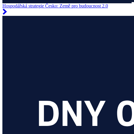
Hospodářská strategie Česko: Země pro budoucnost 2.0