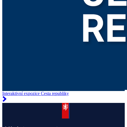
Interaktivní expozice Cesta republiky