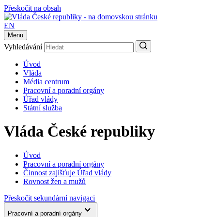
Přeskočit na obsah
EN
Menu
Vyhledávání
Úvod
Vláda
Média centrum
Pracovní a poradní orgány
Úřad vlády
Státní služba
Vláda České republiky
Úvod
Pracovní a poradní orgány
Činnost zajišťuje Úřad vlády
Rovnost žen a mužů
Přeskočit sekundární navigaci
Pracovní a poradní orgány