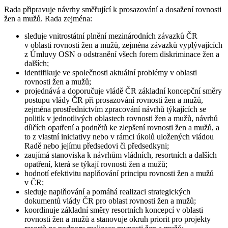
Rada připravuje návrhy směřující k prosazování a dosažení rovnosti
žen a mužů. Rada zejména:
sleduje vnitrostátní plnění mezinárodních závazků ČR
v oblasti rovnosti žen a mužů, zejména závazků vyplývajících
z Úmluvy OSN o odstranění všech forem diskriminace žen a
dalších;
identifikuje ve společnosti aktuální problémy v oblasti
rovnosti žen a mužů;
projednává a doporučuje vládě ČR základní koncepční směry
postupu vlády ČR při prosazování rovnosti žen a mužů,
zejména prostřednictvím zpracování návrhů týkajících se
politik v jednotlivých oblastech rovnosti žen a mužů, návrhů
dílčích opatření a podnětů ke zlepšení rovnosti žen a mužů, a
to z vlastní iniciativy nebo v rámci úkolů uložených vládou
Radě nebo jejímu předsedovi či předsedkyni;
zaujímá stanoviska k návrhům vládních, resortních a dalších
opatření, která se týkají rovnosti žen a mužů;
hodnotí efektivitu naplňování principu rovnosti žen a mužů
v ČR;
sleduje naplňování a pomáhá realizaci strategických
dokumentů vlády ČR pro oblast rovnosti žen a mužů;
koordinuje základní směry resortních koncepcí v oblasti
rovnosti žen a mužů a stanovuje okruh priorit pro projekty