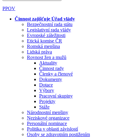
PPOV
Činnost zajišťuje Úřad vlády
Bezpečnostní rada státu
Legislativní rada vlády
Evropské záležitosti
Etická komise ČR
Romská menšina
Lidská práva
Rovnost žen a mužů
Aktuality
Činnost rady
Členky a členové
Dokumenty
Dotace
Výbory
Pracovní skupiny
Projekty
Stáže
Národnostní menšiny
Neziskové organizace
Personální nominace
Politika v oblasti závislostí
Osoby se zdravotním postižením