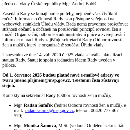
předseda vlády České republiky Mgr. Andrej Babiš.
Zasedání Rady se konají podle potřeby, nejméně však čtyřikrát
ročně. Informace o činnosti Rady jsou přístupné veřejnosti na
webových stránkách Úřadu vlády. Rada nemá pravomoc prošetřovat
stížnosti občanů a občanek na porušování principů rovnosti žen a
mužů. Organizační, odborné a administrativní práce a zveřejňování
informací o práci Rady zajišťuje sekretariát Rady (Odbor rovnosti
žen a mužů), který je organizačně součástí Úřadu vlády.
Usnesením ze dne 14. září 2020 č. 925 vláda schválila aktualizaci
statutu Rady. Statut je spolu s jednacím řádem Rady uveden v
příloze.
Od 1. července 2026 budou platné nové e-mailové adresy ve
tvaru jméno.příjmení@msp.gov.cz. Telefonní čísla zůstávají
stejná.
Kontakty na sekretariát Rady (Odbor rovnosti žen a mužů):
Mgr.
Radan Šafařík
(ředitel Odboru rovnosti žen a mužů), e-
mail:
radan.safarik@msp.gov.cz
, telefon: 00420 777 467
570;
Mgr.
Monika Šamová
, M.St. (vedoucí Oddělení sekretariátu