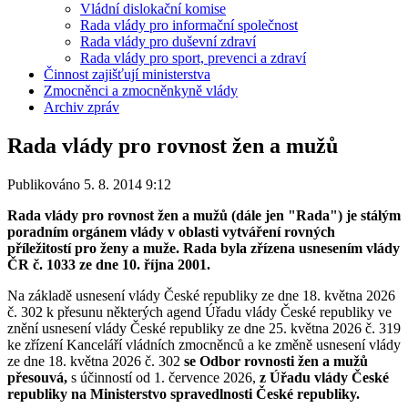
Vládní dislokační komise
Rada vlády pro informační společnost
Rada vlády pro duševní zdraví
Rada vlády pro sport, prevenci a zdraví
Činnost zajišťují ministerstva
Zmocněnci a zmocněnkyně vlády
Archiv zpráv
Rada vlády pro rovnost žen a mužů
Publikováno 5. 8. 2014 9:12
Rada vlády pro rovnost žen a mužů (dále jen "Rada") je stálým
poradním orgánem vlády v oblasti vytváření rovných
příležitostí pro ženy a muže. Rada byla zřízena usnesením vlády
ČR č. 1033 ze dne 10. října 2001.
Na základě usnesení vlády České republiky ze dne 18. května 2026
č. 302 k přesunu některých agend Úřadu vlády České republiky ve
znění usnesení vlády České republiky ze dne 25. května 2026 č. 319
ke zřízení Kanceláří vládních zmocněnců a ke změně usnesení vlády
ze dne 18. května 2026 č. 302
se Odbor rovnosti žen a mužů
přesouvá,
s účinností od 1. července 2026,
z Úřadu vlády České
republiky na Ministerstvo spravedlnosti České republiky.