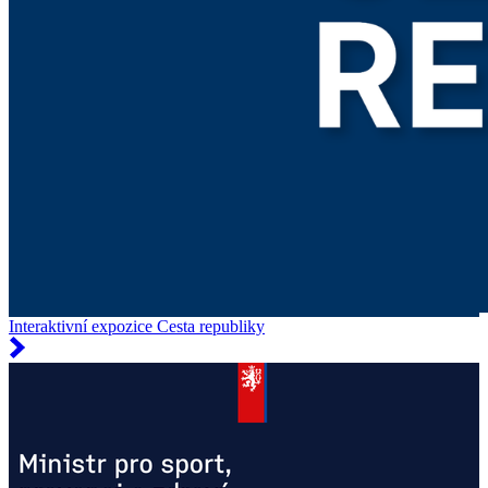
Interaktivní expozice Cesta republiky