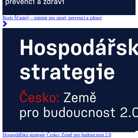
Boris Šťastný – ministr pro sport, prevenci a zdraví
Hospodářská strategie Česko: Země pro budoucnost 2.0