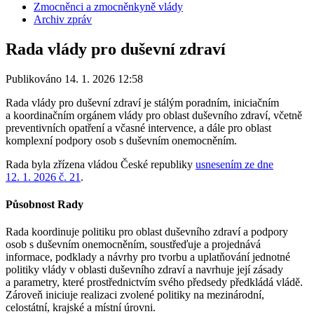
Zmocněnci a zmocněnkyně vlády
Archiv zpráv
Rada vlády pro duševní zdraví
Publikováno 14. 1. 2026 12:58
Rada vlády pro duševní zdraví je stálým poradním, iniciačním
a koordinačním orgánem vlády pro oblast duševního zdraví, včetně
preventivních opatření a včasné intervence, a dále pro oblast
komplexní podpory osob s duševním onemocněním.
Rada byla zřízena vládou České republiky
usnesením ze dne
12. 1. 2026 č. 21
.
Působnost Rady
Rada koordinuje politiku pro oblast duševního zdraví a podpory
osob s duševním onemocněním, soustřeďuje a projednává
informace, podklady a návrhy pro tvorbu a uplatňování jednotné
politiky vlády v oblasti duševního zdraví a navrhuje její zásady
a parametry, které prostřednictvím svého předsedy předkládá vládě.
Zároveň iniciuje realizaci zvolené politiky na mezinárodní,
celostátní, krajské a místní úrovni.