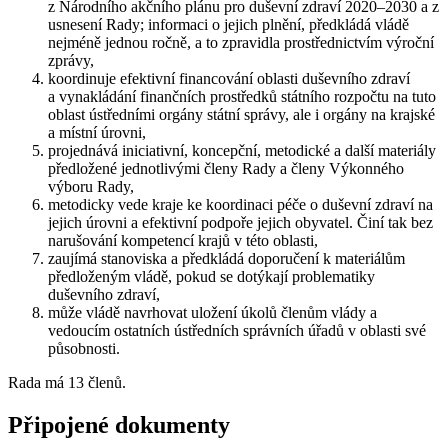
z Národního akčního plánu pro duševní zdraví 2020–2030 a z
usnesení Rady; informaci o jejich plnění, předkládá vládě
nejméně jednou ročně, a to zpravidla prostřednictvím výroční
zprávy,
koordinuje efektivní financování oblasti duševního zdraví
a vynakládání finančních prostředků státního rozpočtu na tuto
oblast ústředními orgány státní správy, ale i orgány na krajské
a místní úrovni,
projednává iniciativní, koncepční, metodické a další materiály
předložené jednotlivými členy Rady a členy Výkonného
výboru Rady,
metodicky vede kraje ke koordinaci péče o duševní zdraví na
jejich úrovni a efektivní podpoře jejich obyvatel. Činí tak bez
narušování kompetencí krajů v této oblasti,
zaujímá stanoviska a předkládá doporučení k materiálům
předloženým vládě, pokud se dotýkají problematiky
duševního zdraví,
může vládě navrhovat uložení úkolů členům vlády a
vedoucím ostatních ústředních správních úřadů v oblasti své
působnosti.
Rada má 13 členů.
Připojené dokumenty