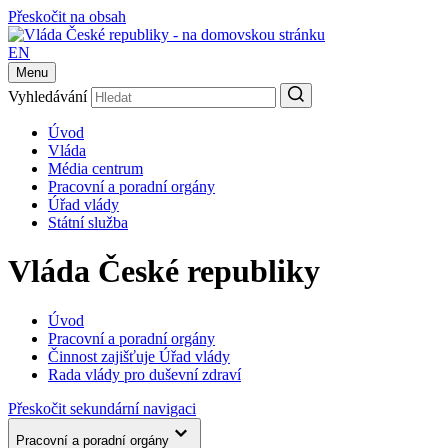
Přeskočit na obsah
EN
Menu
Vyhledávání
Úvod
Vláda
Média centrum
Pracovní a poradní orgány
Úřad vlády
Státní služba
Vláda České republiky
Úvod
Pracovní a poradní orgány
Činnost zajišťuje Úřad vlády
Rada vlády pro duševní zdraví
Přeskočit sekundární navigaci
Pracovní a poradní orgány