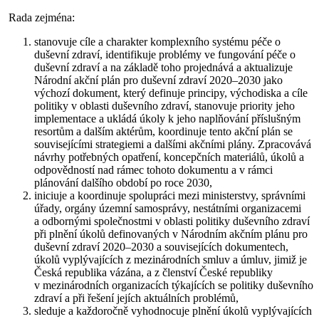
Rada zejména:
stanovuje cíle a charakter komplexního systému péče o
duševní zdraví, identifikuje problémy ve fungování péče o
duševní zdraví a na základě toho projednává a aktualizuje
Národní akční plán pro duševní zdraví 2020–2030 jako
výchozí dokument, který definuje principy, východiska a cíle
politiky v oblasti duševního zdraví, stanovuje priority jeho
implementace a ukládá úkoly k jeho naplňování příslušným
resortům a dalším aktérům, koordinuje tento akční plán se
souvisejícími strategiemi a dalšími akčními plány. Zpracovává
návrhy potřebných opatření, koncepčních materiálů, úkolů a
odpovědností nad rámec tohoto dokumentu a v rámci
plánování dalšího období po roce 2030,
iniciuje a koordinuje spolupráci mezi ministerstvy, správními
úřady, orgány územní samosprávy, nestátními organizacemi
a odbornými společnostmi v oblasti politiky duševního zdraví
při plnění úkolů definovaných v Národním akčním plánu pro
duševní zdraví 2020–2030 a souvisejících dokumentech,
úkolů vyplývajících z mezinárodních smluv a úmluv, jimiž je
Česká republika vázána, a z členství České republiky
v mezinárodních organizacích týkajících se politiky duševního
zdraví a při řešení jejích aktuálních problémů,
sleduje a každoročně vyhodnocuje plnění úkolů vyplývajících