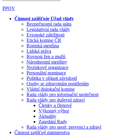
PPOV
Činnost zajišťuje Úřad vlády
Bezpečnostní rada státu
Legislativní rada vlády
Evropské záležitosti
Etická komise ČR
Romská menšina
Lidská práva
Rovnost žen a mužů
Národnostní menšiny
Neziskové organizace
Personální nominace
Politika v oblasti závislostí
Osoby se zdravotním postižením
Vládní dislokační komise
Rada vlády pro informační společnost
Rada vlády pro duševní zdraví
Členky a členové
Výkonný výbor
Aktuality
Zasedání Rady
Rada vlády pro sport, prevenci a zdraví
Činnost zajišťují ministerstva