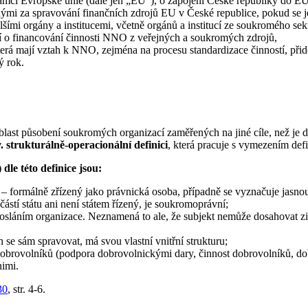
ámci Evropské unie (dále jen „EU“), o zapojení České republiky do EU
nými za spravování finančních zdrojů EU v České republice, pokud se 
lšími orgány a institucemi, včetně orgánů a institucí ze soukromého se
ací o financování činnosti NNO z veřejných a soukromých zdrojů,
 která mají vztah k NNO, zejména na procesu standardizace činností, při
ý rok.
last působení soukromých organizací zaměřených na jiné cíle, než je do
v. strukturálně-operacionální definici
, která pracuje s vymezením defi
le této definice jsou:
ý – formálně zřízený jako právnická osoba, případně se vyznačuje jasnou
částí státu ani není státem řízený, je soukromoprávní;
posláním organizace. Neznamená to ale, že subjekt nemůže dosahovat zi
n se sám spravovat, má svou vlastní vnitřní strukturu;
dobrovolníků (podpora dobrovolnickými dary, činnost dobrovolníků, do
nimi.
30
, str. 4-6.