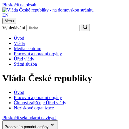
Přeskočit na obsah
EN
Menu
Vyhledávání
Úvod
Vláda
Média centrum
Pracovní a poradní orgány
Úřad vlády
Státní služba
Vláda České republiky
Úvod
Pracovní a poradní orgány
Činnost zajišťuje Úřad vlády
Neziskové organizace
Přeskočit sekundární navigaci
Pracovní a poradní orgány