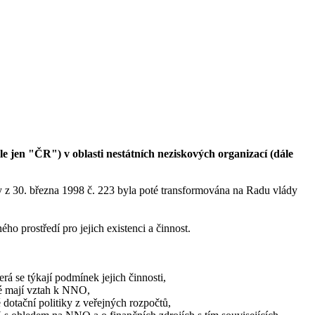
e jen "ČR") v oblasti nestátních neziskových organizací (dále
y z 30. března 1998 č. 223 byla poté transformována na Radu vlády
o prostředí pro jejich existenci a činnost.
erá se týkají podmínek jejich činnosti,
ré mají vztah k NNO,
dotační politiky z veřejných rozpočtů,