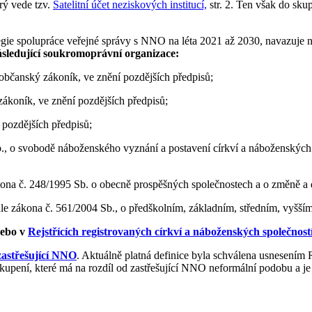
erý vede tzv.
Satelitní účet neziskových institucí,
str. 2. Ten však do sku
tegie spolupráce veřejné správy s NNO na léta 2021 až 2030, navazuje n
ásledující soukromoprávní organizace:
občanský zákoník, ve znění pozdějších předpisů;
ákoník, ve znění pozdějších předpisů;
 pozdějších předpisů;
., o svobodě náboženského vyznání a postavení církví a náboženských 
ákona č. 248/1995 Sb. o obecně prospěšných společnostech a o změně a 
le zákona č. 561/2004 Sb., o předškolním, základním, středním, vyšší
ebo v
Rejstřících registrovaných církví a náboženských společnost
 zastřešující NNO
. Aktuálně platná definice byla schválena usnesením 
upení, které má na rozdíl od zastřešující NNO neformální podobu a je