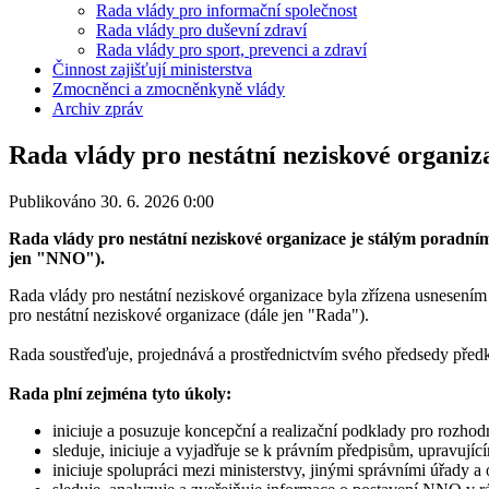
Rada vlády pro informační společnost
Rada vlády pro duševní zdraví
Rada vlády pro sport, prevenci a zdraví
Činnost zajišťují ministerstva
Zmocněnci a zmocněnkyně vlády
Archiv zpráv
Rada vlády pro nestátní neziskové organiz
Publikováno 30. 6. 2026 0:00
Rada vlády pro nestátní neziskové organizace je stálým poradním
jen "NNO").
Rada vlády pro nestátní neziskové organizace byla zřízena usnesením
pro nestátní neziskové organizace (dále jen "Rada").
Rada soustřeďuje, projednává a prostřednictvím svého předsedy předklá
Rada plní zejména tyto úkoly:
iniciuje a posuzuje koncepční a realizační podklady pro rozhodnu
sleduje, iniciuje a vyjadřuje se k právním předpisům, upravuj
iniciuje spolupráci mezi ministerstvy, jinými správními úřady