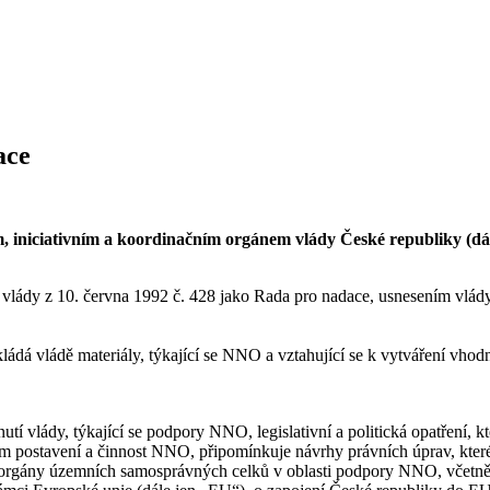
ace
, iniciativním a koordinačním orgánem vlády České republiky (dál
 vlády z 10. června 1992 č. 428 jako Rada pro nadace, usnesením vlád
dá vládě materiály, týkající se NNO a vztahující se k vytváření vhodnéh
tí vlády, týkající se podpory NNO, legislativní a politická opatření, kt
ícím postavení a činnost NNO, připomínkuje návrhy právních úprav, kte
 a orgány územních samosprávných celků v oblasti podpory NNO, včetně 