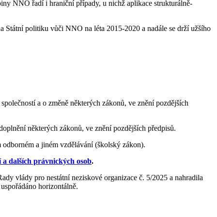
piny NNO řadí i hraniční případy, u nichž aplikace strukturálně-
a Státní politiku vůči NNO na léta 2015-2020 a nadále se drží užšího
společností a o změně některých zákonů, ve znění pozdějších
doplnění některých zákonů, ve znění pozdějších předpisů.
m odborném a jiném vzdělávání (školský zákon).
í a dalších právnických osob
.
Rady vlády pro nestátní neziskové organizace č. 5/2025 a nahradila
 uspořádáno horizontálně.