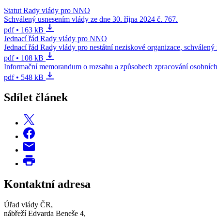
Statut Rady vlády pro NNO
Schválený usnesením vlády ze dne 30. října 2024 č. 767.
pdf • 163 kB
Jednací řád Rady vlády pro NNO
Jednací řád Rady vlády pro nestátní neziskové organizace, schválený 
pdf • 108 kB
Informační memorandum o rozsahu a způsobech zpracování osobních
pdf • 548 kB
Sdílet článek
Kontaktní adresa
Úřad vlády ČR,
nábřeží Edvarda Beneše 4,