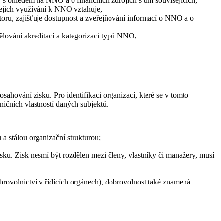
 s ohledem na NNO a o finančních zdrojích s tím souvisejících,
jejich využívání k NNO vztahuje,
ktoru, zajišťuje dostupnost a zveřejňování informací o NNO a o
dělování akreditací a kategorizaci typů NNO,
sahování zisku. Pro identifikaci organizací, které se v tomto
ničních vlastností daných subjektů.
 a stálou organizační strukturou;
sku. Zisk nesmí být rozdělen mezi členy, vlastníky či manažery, musí
brovolnictví v řídících orgánech), dobrovolnost také znamená