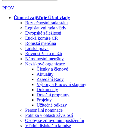
PPOV
Činnost zajišťuje Úřad vlády
Bezpečnostní rada státu
Legislativní rada vlády
Evropské záležitosti
Etická komise ČR
Romská menšina
Lidská práva
Rovnost žen a mužů
Národnostní menšiny
Neziskové organizace
Členky a členové
Aktuality
Zasedání Rady
Výbory a Pracovní skupiny
Dokumenty
Dotační programy
Projekty
Užitečné odkazy
Personální nominace
Politika v oblasti závislostí
Osoby se zdravotním postižením
Vládní dislokační komise