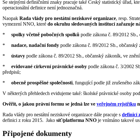
Se stejnými definičními znaky pracuje také Český statistický úřad, kt
operacionální definice není jednoznačná.
Naopak
Rada vlády pro nestátní neziskové organizace
, resp. Stra
vymezení NNO, které
do okruhu sledovaných institucí zařazuje n
*
spolky včetně pobočných spolků
podle zákona č. 89/2012 Sb., 
*
nadace, nadační fondy
podle zákona č. 89/2012 Sb., občanský z
*
ústavy
podle zákona č. 89/2012 Sb., občanský zákoník, ve znění
*
evidované církevní právnické osoby
podle zákona č. 3/2002 Sb
předpisů;
*
obecně prospěšné společnosti
, fungující podle již zrušeného z
V některých přehledech evidujeme také: školské právnické osoby pod
Ověřit, o jakou právní formu se jedná lze ve
veřejném rejstříku
n
Rada vlády pro nestátní neziskové organizace dále pracuje s
definicí
definici z roku 2015. Jako
síť/platforma NNO
je vnímáno takové usk
Připojené dokumenty