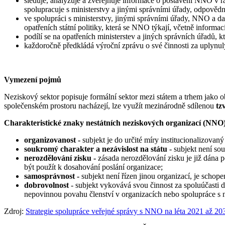
sleduje, analyzuje a zveřejňuje informace o postavení NNO v r
spolupracuje s ministerstvy a jinými správními úřady, odpověd
ve spolupráci s ministerstvy, jinými správními úřady, NNO a da
opatřeních státní politiky, která se NNO týkají, včetně inform
podílí se na opatřeních ministerstev a jiných správních úřadů,
každoročně předkládá výroční zprávu o své činnosti za uplynul
Vymezení pojmů
Neziskový sektor popisuje formální sektor mezi státem a trhem jako ob
společenském prostoru nacházejí, lze využít mezinárodně sdílenou
tz
Charakteristické znaky nestátních neziskových organizací (NNO) d
organizovanost -
subjekt je do určité míry institucionalizovan
soukromý charakter a nezávislost na státu
- subjekt není sou
nerozdělování zisku -
zásada nerozdělování zisku je již dána 
být použít k dosahování poslání organizace;
samosprávnost -
subjekt není řízen jinou organizací, je schope
dobrovolnost
- subjekt vykovává svou činnost za spoluúčasti 
nepovinnou povahu členství v organizacích nebo spolupráce s 
Zdroj:
Strategie spolupráce veřejné správy s NNO na léta 2021 až 20