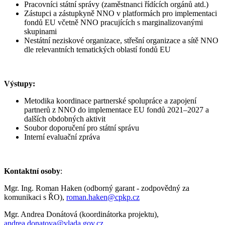
Pracovníci státní správy (zaměstnanci řídících orgánů atd.)
Zástupci a zástupkyně NNO v platformách pro implementaci
fondů EU včetně NNO pracujících s marginalizovanými
skupinami
Nestátní neziskové organizace, střešní organizace a sítě NNO
dle relevantních tematických oblastí fondů EU
Výstupy:
Metodika koordinace partnerské spolupráce a zapojení
partnerů z NNO do implementace EU fondů 2021–2027 a
dalších obdobných aktivit
Soubor doporučení pro státní správu
Interní evaluační zpráva
Kontaktní osoby
:
Mgr. Ing. Roman Haken (odborný garant - zodpovědný za
komunikaci s ŘO),
roman.haken@cpkp.cz
Mgr. Andrea Donátová (koordinátorka projektu),
andrea.donatova@vlada.gov.cz