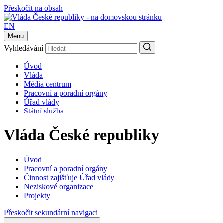
Přeskočit na obsah
EN
Menu
Vyhledávání
Úvod
Vláda
Média centrum
Pracovní a poradní orgány
Úřad vlády
Státní služba
Vláda České republiky
Úvod
Pracovní a poradní orgány
Činnost zajišťuje Úřad vlády
Neziskové organizace
Projekty
Přeskočit sekundární navigaci