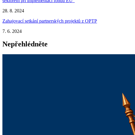
sektorem při implementaci fondů EU“
28. 8. 2024
Zahajovací setkání partnerských projektů z OPTP
7. 6. 2024
Nepřehlédněte