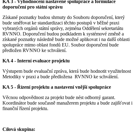
KA 3 - Vyhodnocení nastavené spolupráce a formulace
doporučení pro státní správu
Získané poznatky budou shrnuty do Souboru doporučení, který
bude směřovat ke standardizaci těchto postupů v běžné praxi
vybraných orgánů státní správy, zejména Oddělení sekretariátu
RVNNO. Doporučení budou podkladem k systémové změně a
získané poznatky následně bude možné aplikovat i na další oblasti
spolupráce mimo oblast fondů EU. Soubor doporučení bude
předložen RVNNO ke schválení.
KA 4 - Interní evaluace projektu
Výstupem bude evaluační zpráva, která bude hodnotit využitelnost
Metodiky v praxi a bude předložena RVNNO ke schválení.
KA 5 - Řízení projektu a nastavení vnější spolupráce
Věcnou odpovědnost za projekt bude nést odborný garant.
Koordinátor bude současně manažerem projektu a bude zajišťovat i
finanční řízení projektu.
Cílová skupina: