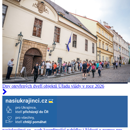
Dny otevřených dveří objektů Úřadu vlády v roce 2026
nasiukrajinci.cz - web koordinující nabídky i žádosti o pomoc pro