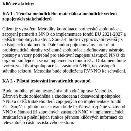
Klíčové aktivity:
KA 1 - Tvorba metodického materiálu a metodické vedení
zapojených stakeholderů
Cílem je vytvoření Metodiky koordinace partnerské spolupráce a
zapojení partnerů z NNO do implementace fondů EU 2021-2027 a
dalších obdobných aktivit. Součásti bude i vypracování rešerší již
existujících dokumentů. Dále budou pojmenovány konkrétní
problematické okruhy vzájemné spolupráce a definovány nástroje,
postupy a vzory potřebné pro efektivní zapojení zástupců NNO do
orgánů podílejících se na implementaci fondů EU. Dokument bude
tvořen za aktivní spolupráce jak zástupců NNO, tak zástupců
státního sektoru. Metodika bude předložena RVNNO ke schválení.
KA 2
-
Pilotní testování inovativních postupů
Bude probíhat pilotní testování a případná úprava Metodiky.
Zároveň bude zohledněna a zhodnocena i dosavadní spolupráce
NNO a dalších stakeholderů zapojených do implementace fondů
EU. Součástí pilotního testování bude i zjišťování zpětné vazby od
NNO o činnosti již zapojených zástupců NNO v implementačních
strukturách a plnění jejich funkce přenosu klíčových informací do
relevantních částí neziskového sektoru.