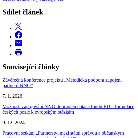
Sdílet článek
Související články
Závěrečná konference projektu „Metodická podpora zapojení
partnerů NNO“
7. 1. 2026
Možnosti zapojování NNO do implementace fondů EU a formulace
českých pozic k evropským otázkám
9. 12. 2024
Pracovní setkání „Partnerství mezi státní správou a občanským