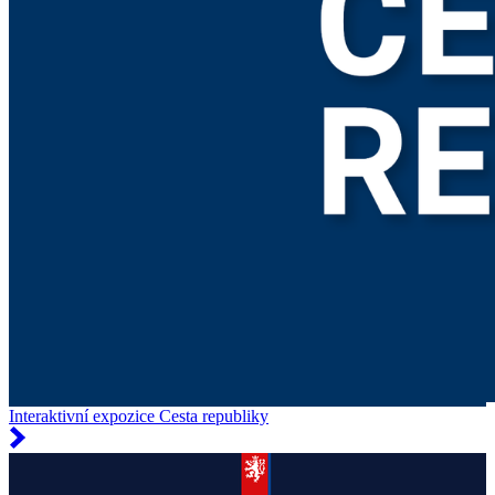
Interaktivní expozice Cesta republiky