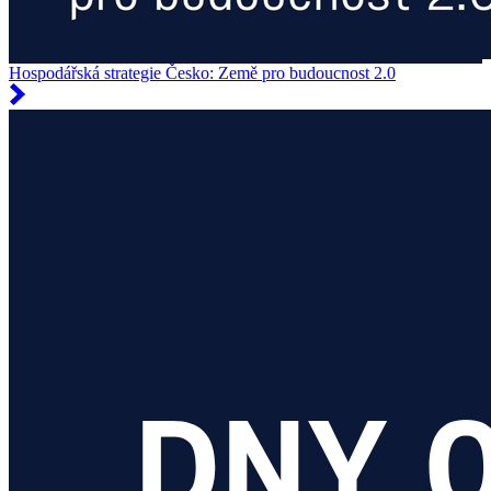
Hospodářská strategie Česko: Země pro budoucnost 2.0