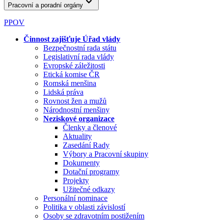
Pracovní a poradní orgány
PPOV
Činnost zajišťuje Úřad vlády
Bezpečnostní rada státu
Legislativní rada vlády
Evropské záležitosti
Etická komise ČR
Romská menšina
Lidská práva
Rovnost žen a mužů
Národnostní menšiny
Neziskové organizace
Členky a členové
Aktuality
Zasedání Rady
Výbory a Pracovní skupiny
Dokumenty
Dotační programy
Projekty
Užitečné odkazy
Personální nominace
Politika v oblasti závislostí
Osoby se zdravotním postižením