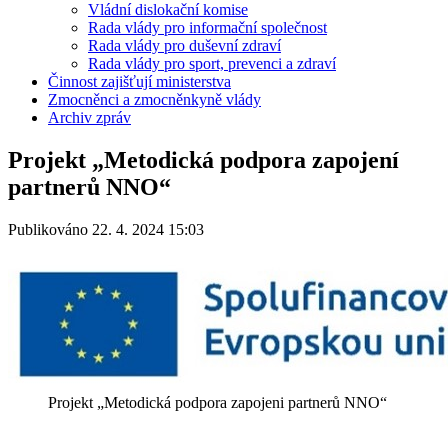
Vládní dislokační komise
Rada vlády pro informační společnost
Rada vlády pro duševní zdraví
Rada vlády pro sport, prevenci a zdraví
Činnost zajišťují ministerstva
Zmocněnci a zmocněnkyně vlády
Archiv zpráv
Projekt „Metodická podpora zapojení
partnerů NNO“
Publikováno 22. 4. 2024 15:03
Projekt „Metodická podpora zapojeni partnerů NNO“