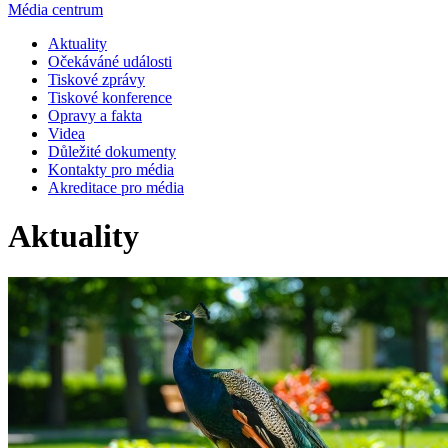
Média centrum
Aktuality
Očekáváné události
Tiskové zprávy
Tiskové konference
Opravy a fakta
Videa
Důležité dokumenty
Kontakty pro média
Akreditace pro média
Aktuality