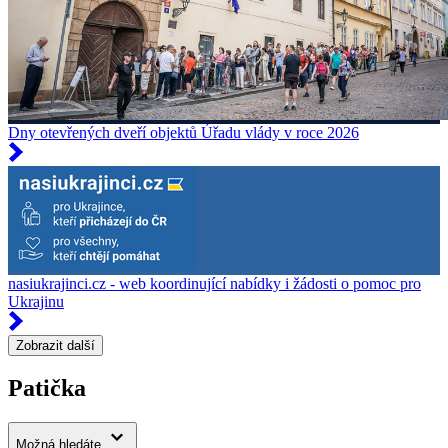
Dny otevřených dveří objektů Úřadu vlády v roce 2026
nasiukrajinci.cz - web koordinující nabídky i žádosti o pomoc pro
Ukrajinu
Zobrazit další
Patička
Možná hledáte