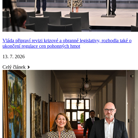
Vláda připraví revizi krizové a obranné legislativy, rozhodla také o
ukončení regulace cen pohonných hmot
13. 7. 2026
Celý článek