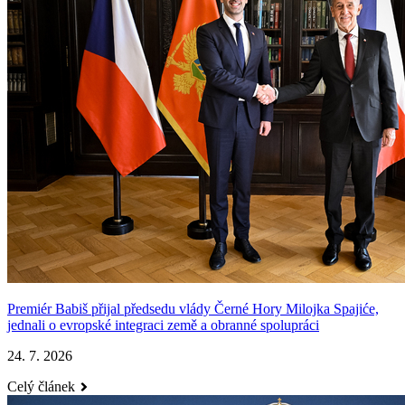
Premiér Babiš přijal předsedu vlády Černé Hory Milojka Spajiće,
jednali o evropské integraci země a obranné spolupráci
24. 7. 2026
Celý článek