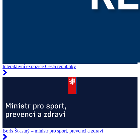
Interaktivní expozice Cesta republiky
Boris Šťastný – ministr pro sport, prevenci a zdraví