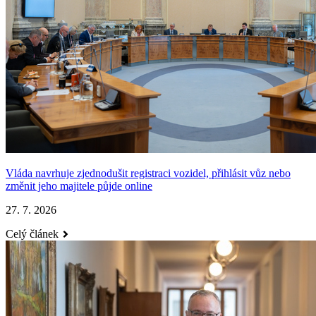
Vláda navrhuje zjednodušit registraci vozidel, přihlásit vůz nebo
změnit jeho majitele půjde online
27. 7. 2026
Celý článek