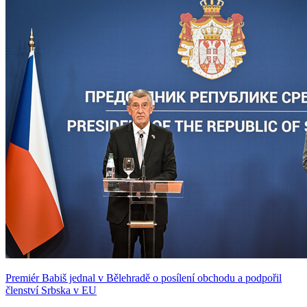
Premiér Babiš jednal v Bělehradě o posílení obchodu a podpořil
členství Srbska v EU