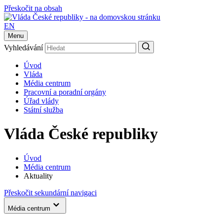
Přeskočit na obsah
EN
Menu
Vyhledávání
Úvod
Vláda
Média centrum
Pracovní a poradní orgány
Úřad vlády
Státní služba
Vláda České republiky
Úvod
Média centrum
Aktuality
Přeskočit sekundární navigaci
Média centrum