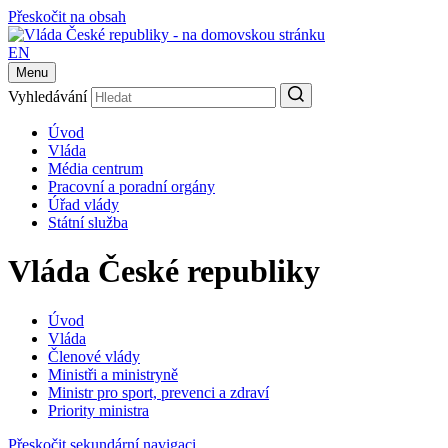
Přeskočit na obsah
EN
Menu
Vyhledávání
Úvod
Vláda
Média centrum
Pracovní a poradní orgány
Úřad vlády
Státní služba
Vláda České republiky
Úvod
Vláda
Členové vlády
Ministři a ministryně
Ministr pro sport, prevenci a zdraví
Priority ministra
Přeskočit sekundární navigaci