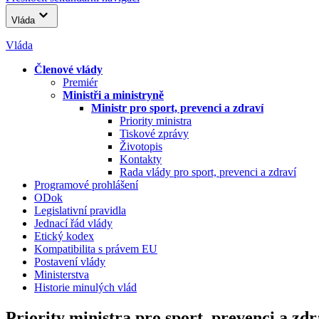
Vláda
Vláda
Členové vlády
Premiér
Ministři a ministryně
Ministr pro sport, prevenci a zdraví
Priority ministra
Tiskové zprávy
Životopis
Kontakty
Rada vlády pro sport, prevenci a zdraví
Programové prohlášení
ODok
Legislativní pravidla
Jednací řád vlády
Etický kodex
Kompatibilita s právem EU
Postavení vlády
Ministerstva
Historie minulých vlád
Priority ministra pro sport, prevenci a zdr