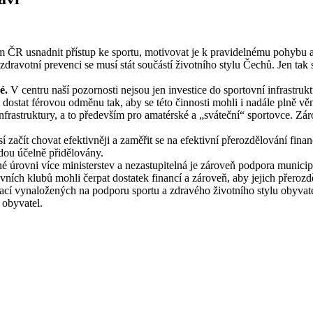
ČR usnadnit přístup ke sportu, motivovat je k pravidelnému pohybu a h
zdravotní prevenci se musí stát součástí životního stylu Čechů. Jen tak
dé.
V centru naší pozornosti nejsou jen investice do sportovní infrastru
t dostat férovou odměnu tak, aby se této činnosti mohli i nadále plně vě
frastruktury, a to především pro amatérské a „sváteční“ sportovce. Zá
 začít chovat efektivněji a zaměřit se na efektivní přerozdělování finan
udou účelně přidělovány.
 úrovni více ministerstev a nezastupitelná je zároveň podpora municipal
vních klubů mohli čerpat dostatek financí a zároveň, aby jejich přerozd
otací vynaložených na podporu sportu a zdravého životního stylu obyva
 obyvatel.