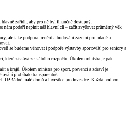
lavně zařídit, aby pro ně byl finančně dostupný.
 se nám podaří naplnit náš hlavní cíl – začít zvyšovat průměrný věk
ktury, ale také podpora trenérů a budování zázemí pro mladé a
novat.
roveň se budeme věnovat i podpoře výstavby sportovišť pro seniory a
cí, které získává ze státního rozpočtu. Úkolem ministra je pak
it a krajů. Úkolem ministra pro sport, prevenci a zdraví je
ělování probíhalo transparentně.
tel. Už žádné malé domů a investice pro investice. Každá podpora