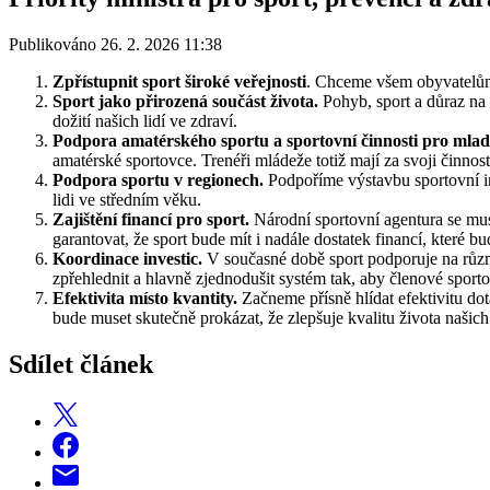
Publikováno 26. 2. 2026 11:38
Zpřístupnit sport široké veřejnosti
. Chceme všem obyvatelům 
Sport jako přirozená součást života.
Pohyb, sport a důraz na 
dožití našich lidí ve zdraví.
Podpora amatérského sportu a sportovní činnosti pro mla
amatérské sportovce. Trenéři mládeže totiž mají za svoji činnos
Podpora sportu v regionech.
Podpoříme výstavbu sportovní in
lidi ve středním věku.
Zajištění financí pro sport.
Národní sportovní agentura se musí
garantovat, že sport bude mít i nadále dostatek financí, které b
Koordinace investic.
V současné době sport podporuje na různé
zpřehlednit a hlavně zjednodušit systém tak, aby členové sporto
Efektivita místo kvantity.
Začneme přísně hlídat efektivitu d
bude muset skutečně prokázat, že zlepšuje kvalitu života našich
Sdílet článek