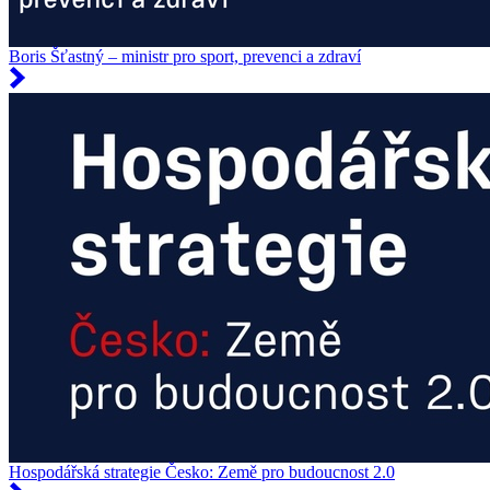
Boris Šťastný – ministr pro sport, prevenci a zdraví
Hospodářská strategie Česko: Země pro budoucnost 2.0