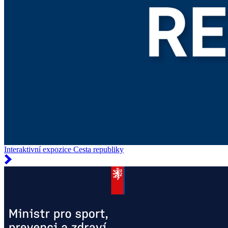
Interaktivní expozice Cesta republiky