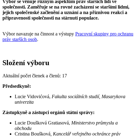
Výbor se věnuje různým aspektům práv starších lidí ve
společnosti. Zaměřuje se na rovné zacházení se staršími lidmi,
jejich společenské začlenění a uznání a na příznivou reakci a
připravenosti společnosti na stárnutí populace.
Výbor navazuje na činnost a výstupy
Pracovní skupiny pro ochranu
práv starších osob
.
Složení výboru
Aktuální počet členek a členů: 17
Předsedkyně:
Lucie Vidovićová,
Fakulta sociálních studií, Masarykova
univerzita
Zástupkyně a zástupci orgánů státní správy:
Lucie Doušková Gratiasová,
Ministerstvo průmyslu a
obchodu
Cristina Boušková
, Kancelář veřejného ochránce práv