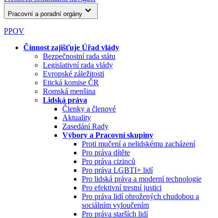
Pracovní a poradní orgány
PPOV
Činnost zajišťuje Úřad vlády
Bezpečnostní rada státu
Legislativní rada vlády
Evropské záležitosti
Etická komise ČR
Romská menšina
Lidská práva
Členky a členové
Aktuality
Zasedání Rady
Výbory a Pracovní skupiny
Proti mučení a nelidskému zacházení
Pro práva dítěte
Pro práva cizinců
Pro práva LGBTI+ lidí
Pro lidská práva a moderní technologie
Pro efektivní trestní justici
Pro práva lidí ohrožených chudobou a
sociálním vyloučením
Pro práva starších lidí