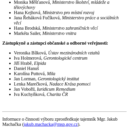
Monika Měšťanová
, Ministerstvo školství, mládeže a
tělovýchovy
Hana Kejhová
, Ministrstvo pro místní rozvoj
Jana Řeháková Fučíková,
Ministerstvo práce a sociálních
věcí
Hana Brodská,
Ministerstvo zahraničních věcí
Markéta Sailer,
Ministerstvo vnitra
Zástupkyně a zástupci občanské a odborné veřejnosti:
Veronika Bílková,
Ústav mezinárodních vztahů
Iva Holmerová,
Gerontologické centrum
Jiří Hrabě,
Elpida
Daniel Hanuš
Karolína Puttová,
Mila
Jan Lorman,
Gerontologický institut
Lenka Marečková,
Nadace Krása pomoci
Jan Vobořil,
Iuridicum Remedium
Iva Kuchyňková,
Charita ČR
Informace o činnosti výboru zprostředkuje tajemník Mgr. Jakub
Machačka (
jakub.machacka@msp.gov.cz
).