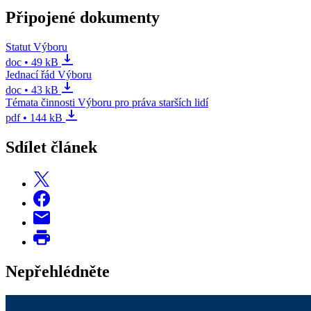
Připojené dokumenty
Statut Výboru
doc • 49 kB
Jednací řád Výboru
doc • 43 kB
Témata činnosti Výboru pro práva starších lidí
pdf • 144 kB
Sdílet článek
Nepřehlédněte