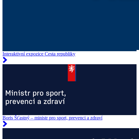
Interaktivní expozice Cesta republiky
Boris Šťastný – ministr pro sport, prevenci a zdraví