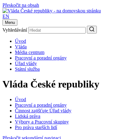
Přeskočit na obsah
EN
Menu
Vyhledávání
Úvod
Vláda
Média centrum
Pracovní a poradní orgány
Úřad vlády
Státní služba
Vláda České republiky
Úvod
Pracovní a poradní orgány
Činnost zajišťuje Úřad vlády
Lidská práva
Výbory a Pracovní skupiny
Pro práva starších lidí
Přeskočit sekundární navigaci