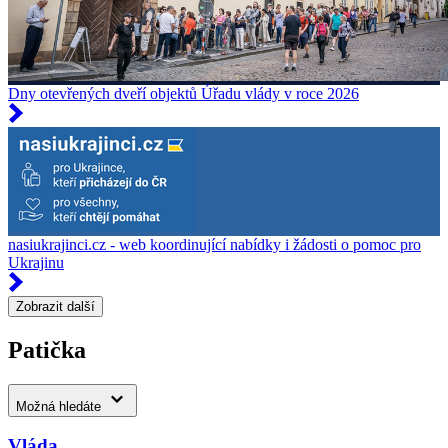
Dny otevřených dveří objektů Úřadu vlády v roce 2026
nasiukrajinci.cz - web koordinující nabídky i žádosti o pomoc pro
Ukrajinu
Zobrazit další
Patička
Možná hledáte
Vláda