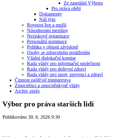
Ze zasedání Výboru
Pro práva obětí
Dokumenty
Náš tým
Rovnost žen a mužů
Národnostní menšiny
Neziskové organizace
Personální nominace
Politika v oblasti závislostí
Osoby se zdravotním postižením
Vládní dislokační komise
Rada vlády pro informační společnost
Rada vlády pro duševní zdraví
Rada vlády pro sport, prevenci a zdraví
Činnost zajišťují ministerstva
Zmocněnci a zmocněnkyně vlády
Archiv zpráv
Výbor pro práva starších lidí
Publikováno 30. 6. 2026 9:30