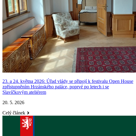
23. a 24. května 2026: Úřad vlády se připojí k festivalu Open House
zpřístupněním Hrzánského paláce, poprvé po letech i se
Slavíčkovým ateliérem
20. 5. 2026
Celý článek