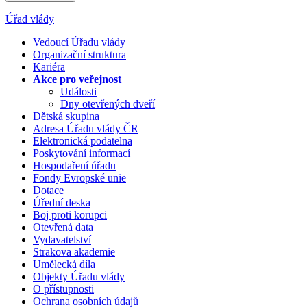
Úřad vlády
Vedoucí Úřadu vlády
Organizační struktura
Kariéra
Akce pro veřejnost
Události
Dny otevřených dveří
Dětská skupina
Adresa Úřadu vlády ČR
Elektronická podatelna
Poskytování informací
Hospodaření úřadu
Fondy Evropské unie
Dotace
Úřední deska
Boj proti korupci
Otevřená data
Vydavatelství
Strakova akademie
Umělecká díla
Objekty Úřadu vlády
O přístupnosti
Ochrana osobních údajů