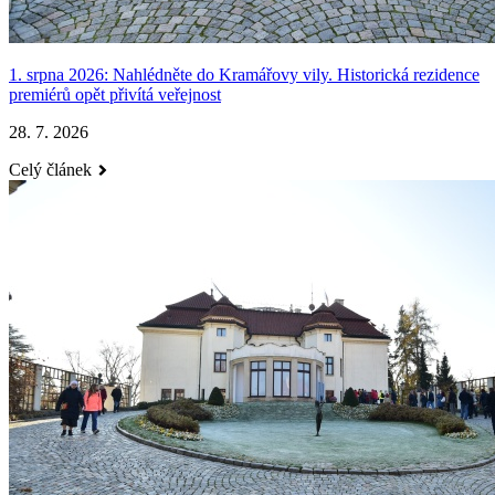
1. srpna 2026: Nahlédněte do Kramářovy vily. Historická rezidence
premiérů opět přivítá veřejnost
28. 7. 2026
Celý článek