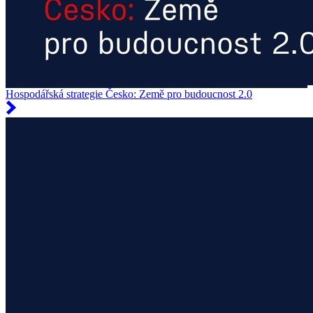
Hospodářská strategie Česko: Země pro budoucnost 2.0