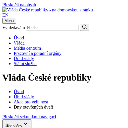
Přeskočit na obsah
EN
Menu
Vyhledávání
Úvod
Vláda
Média centrum
Pracovní a poradní orgány
Úřad vlády
Státní služba
Vláda České republiky
Úvod
Úřad vlády
Akce pro veřejnost
Dny otevřených dveří
Přeskočit sekundární navigaci
Úřad vlády