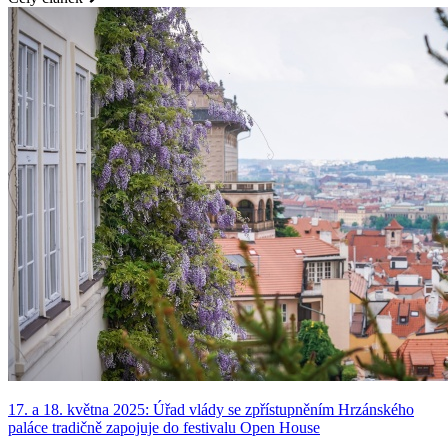
17. a 18. května 2025: Úřad vlády se zpřístupněním Hrzánského
paláce tradičně zapojuje do festivalu Open House