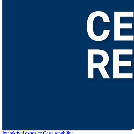
Interaktivní expozice Cesta republiky