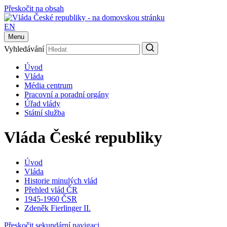
Přeskočit na obsah
EN
Menu
Vyhledávání
Úvod
Vláda
Média centrum
Pracovní a poradní orgány
Úřad vlády
Státní služba
Vláda České republiky
Úvod
Vláda
Historie minulých vlád
Přehled vlád ČR
1945-1960 ČSR
Zdeněk Fierlinger II.
Přeskočit sekundární navigaci