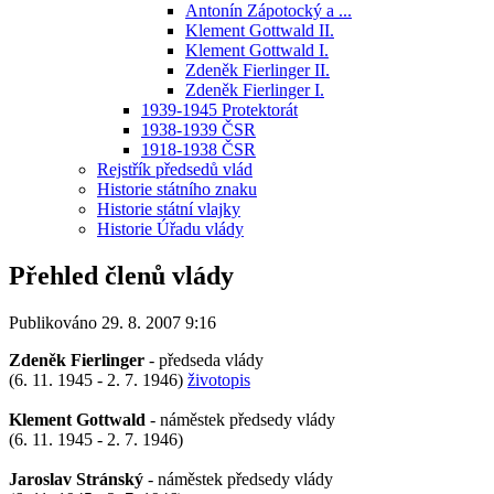
Antonín Zápotocký a ...
Klement Gottwald II.
Klement Gottwald I.
Zdeněk Fierlinger II.
Zdeněk Fierlinger I.
1939-1945 Protektorát
1938-1939 ČSR
1918-1938 ČSR
Rejstřík předsedů vlád
Historie státního znaku
Historie státní vlajky
Historie Úřadu vlády
Přehled členů vlády
Publikováno 29. 8. 2007 9:16
Zdeněk Fierlinger
- předseda vlády
(6. 11. 1945 - 2. 7. 1946)
životopis
Klement Gottwald
- náměstek předsedy vlády
(6. 11. 1945 - 2. 7. 1946)
Jaroslav Stránský
- náměstek předsedy vlády