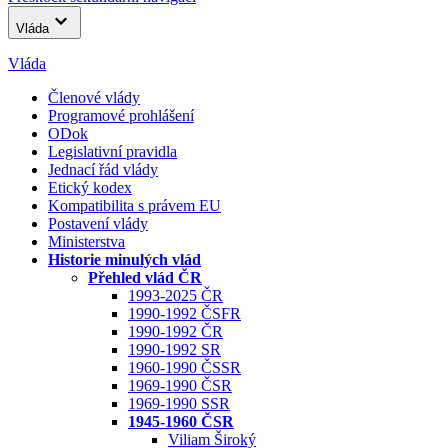
Vláda
Vláda
Členové vlády
Programové prohlášení
ODok
Legislativní pravidla
Jednací řád vlády
Etický kodex
Kompatibilita s právem EU
Postavení vlády
Ministerstva
Historie minulých vlád
Přehled vlád ČR
1993-2025 ČR
1990-1992 ČSFR
1990-1992 ČR
1990-1992 SR
1960-1990 ČSSR
1969-1990 ČSR
1969-1990 SSR
1945-1960 ČSR
Viliam Široký