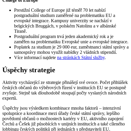
College of Europe
Prestižní College of Europe již téměř 70 let nabízí
postgraduální studium zaměřené na problematiku EU a
evropské integrace. Kampusy univerzity se nachází v
belgických Bruggách, v polském Natolinu a v albánské
Tiraně.
Postgraduální program trvá jeden akademický rok a je
zaměřen na problematiku Evropské unie a evropské integrace.
Poplatek za studium je 29 000 eur, zaměstnanci státní správy a
samosprávy mohou využít nabídky 2 vládních stipendií.
Více informací najdete
na stránkách Státní služby
.
Úspěchy strategie
Aktivity vycházející ze strategie přinášejí své ovoce. Počet přihlášek
českých občanů do výběrových řízení v institucích EU se postupně
zvyšuje. Stejně tak dlouhodobě stoupají počty vyslaných národních
expertů.
Úspěchy jsou výsledkem kombinace mnoha faktorů – intenzivní
spolupráce a koordinace mezi úřady české státní správy, lepšího
povědomí občanů o možnostech kariéry v EU, aktivního zapojení
Čechů a Češek již působících v unijních institucích a také cíleného
lobbingu českých politiků při jednáních s představiteli EU.