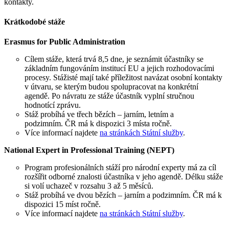
kontakty.
Krátkodobé stáže
Erasmus for Public Administration
Cílem stáže, která trvá 8,5 dne, je seznámit účastníky se
základním fungováním institucí EU a jejich rozhodovacími
procesy. Stážisté mají také příležitost navázat osobní kontakty
v útvaru, se kterým budou spolupracovat na konkrétní
agendě. Po návratu ze stáže účastník vyplní stručnou
hodnotící zprávu.
Stáž probíhá ve třech bězích – jarním, letním a
podzimním. ČR má k dispozici 3 místa ročně.
Více informací najdete
na stránkách Státní služby
.
National Expert in Professional Training (NEPT)
Program profesionálních stáží pro národní experty má za cíl
rozšířit odborné znalosti účastníka v jeho agendě. Délku stáže
si volí uchazeč v rozsahu 3 až 5 měsíců.
Stáž probíhá ve dvou bězích – jarním a podzimním. ČR má k
dispozici 15 míst ročně.
Více informací najdete
na stránkách Státní služby
.