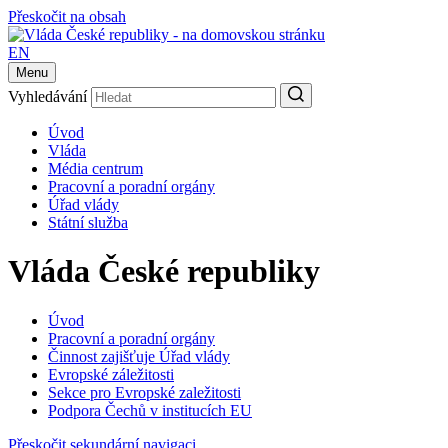
Přeskočit na obsah
EN
Menu
Vyhledávání
Úvod
Vláda
Média centrum
Pracovní a poradní orgány
Úřad vlády
Státní služba
Vláda České republiky
Úvod
Pracovní a poradní orgány
Činnost zajišťuje Úřad vlády
Evropské záležitosti
Sekce pro Evropské zaležitosti
Podpora Čechů v institucích EU
Přeskočit sekundární navigaci