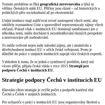
Tomuto problému se říká
geografická nerovnováha
a týká se
většiny členských států EU. Příčiny jsou různé – od historických a
politických přes sociokulturní až po ekonomické.
Unijní instituce mají zajišťovat rovné zastoupení všech zemí, aby
odrážely rozmanitost Unie a spravedlivě reprezentovaly zájmy všech
občanů. Pokud však v institucích EU dominují zaměstnanci jen z
několika zemí, může docházet k nezohledňování různých perspektiv
a nerovnováze při rozhodování.
To může ovlivnit nejen naše národní zájmy, ale i atraktivitu a
důvěryhodnost institucí EU v očích české veřejnosti. Proto je
důležité do práce v unijních institucích zapojit více českých expertů.
Vzhledem k tomu, že se jedná o systémový problém, který má
vícero příčin, přijala česká vláda v roce 2015
Strategii pro
podporu Čechů v institucích EU
.
Strategie podpory Čechů v institucích EU
Hlavním cílem strategie je zvýšit počet a podpořit kariérní růst
Čechů a Češek v unijních institucích.
Pro uchazeče o práci v institucích EU jsou organizovány školení a