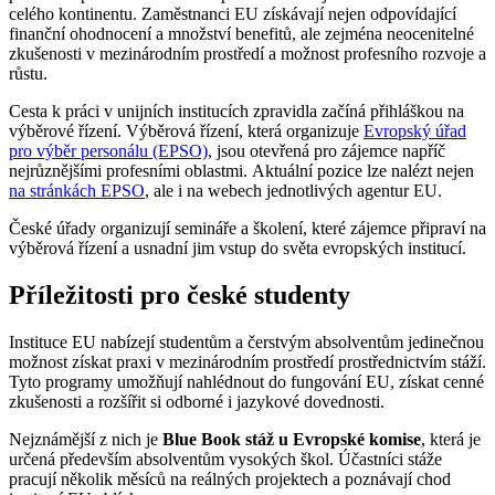
celého kontinentu. Zaměstnanci EU získávají nejen odpovídající
finanční ohodnocení a množství benefitů, ale zejména neocenitelné
zkušenosti v mezinárodním prostředí a možnost profesního rozvoje a
růstu.
Cesta k práci v unijních institucích zpravidla začíná přihláškou na
výběrové řízení. Výběrová řízení, která organizuje
Evropský úřad
pro výběr personálu (EPSO)
, jsou otevřená pro zájemce napříč
nejrůznějšími profesními oblastmi. Aktuální pozice lze nalézt nejen
na stránkách EPSO
, ale i na webech jednotlivých agentur EU.
České úřady organizují semináře a školení, které zájemce připraví na
výběrová řízení a usnadní jim vstup do světa evropských institucí.
Příležitosti pro české studenty
Instituce EU nabízejí studentům a čerstvým absolventům jedinečnou
možnost získat praxi v mezinárodním prostředí prostřednictvím stáží.
Tyto programy umožňují nahlédnout do fungování EU, získat cenné
zkušenosti a rozšířit si odborné i jazykové dovednosti.
Nejznámější z nich je
Blue Book stáž u Evropské komise
, která je
určená především absolventům vysokých škol. Účastníci stáže
pracují několik měsíců na reálných projektech a poznávají chod