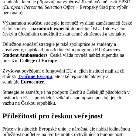
semináře, které je připravují na výběrová řízení, včetně testů EPSO
(European Personnel Selection Office
– Evropský úřad pro výběr
personálu).
Významnou součástí strategie je rovněž vysílání zaměstnanců české
státní správy –
národních expertů
do institucí EU
.
Tato vyslání
českým úředníkům umožňují získat cenné zkušenosti a kontakty.
Důležitou součástí strategie je také spolupráce se studenty a
absolventy, například prostřednictvím programu
EU Careers
Student Ambassadors
. Česká vláda rovněž nabízí stipendia na
prestižní
College of Europe
.
Zvyšovat povědomí o fungování EU a jejích institucí mají za cíl
stránky
Tvoříme Evropu
, ale také regionální aktivity a
semináře
Eurocenter
.
Strategie se zaměřuje i na podporu Čechů a Češek již působících v
institucích EU – pravidelná setkání a spolupráce posilují jejich
vazbu na Českou republiku.
Příležitosti pro českou veřejnost
Práce v institucích Evropské unie je náročná, ale nabízí jedinečnou
příležitost podílet se na tvorbě politik ovlivňujících budoucnost