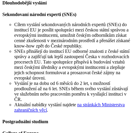
Dlouhodobější vyslání
Sekondovaní národní experti (SNEs)
Cílem vyslání sekondovaných národních expertů (SNEs) do
institucí EU je posílit spolupráci mezi českou státní správou a
evropskými institucemi, umožnit českým odborníkům získat
cenné zkušenosti v mezinárodním prostředí a přenášet získané
know-how zpět do České republiky.
SNEs přinášejí do institucí EU odborné znalosti z české státní
správy a zajišťují tak lepší zastoupení Česka v rozhodovacích
procesech EU. Tato spolupráce přispívá k budování vztahů
mezi českými úředníky a evropskými institucemi a zlepšuje
jejich schopnost formulovat a prosazovat české zájmy na
evropské úrovni.
Vyslání je na dobu od 6 měsíců do 2 let, s možností
prodloužení až na 6 let. SNEs během svého vyslání zůstávají
ve služebním nebo pracovním poměru k vysílající instituci v
ČR.
Aktuální nabídky vyslání najdete
na stránkách Ministerstva
zahraničních věcí
.
Postgraduální studium