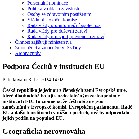
Personální nominace
Politika v oblasti závislostí
Osoby se zdravotním postižením
Vládní dislokační komise
Rada vlády pro informační společnost
Rada vlády pro duševní zdraví
Rada vlády pro sport, prevenci a zdraví
Činnost zajišťují ministerstva
Zmocněnci a zmocněnkyně vlády
Archiv zpráv
Podpora Čechů v institucích EU
Publikováno 3. 12. 2024 14:02
Česká republika je jednou z členských zemí Evropské unie,
které dlouhodobě bojují s nedostatečným zastoupením v
institucích EU. To znamená, že čeští občané jsou
zaměstnáni v Evropské komisi, Evropském parlamentu, Radě
EU a dalších institucích v nižších počtech, než by odpovídalo
jejich podílu na populaci EU.
Geografická nerovnováha