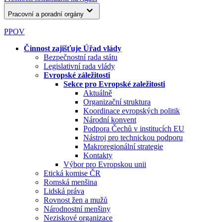
Pracovní a poradní orgány
PPOV
Činnost zajišťuje Úřad vlády
Bezpečnostní rada státu
Legislativní rada vlády
Evropské záležitosti
Sekce pro Evropské zaležitosti
Aktuálně
Organizační struktura
Koordinace evropských politik
Národní konvent
Podpora Čechů v institucích EU
Nástroj pro technickou podporu
Makroregionální strategie
Kontakty
Výbor pro Evropskou unii
Etická komise ČR
Romská menšina
Lidská práva
Rovnost žen a mužů
Národnostní menšiny
Neziskové organizace