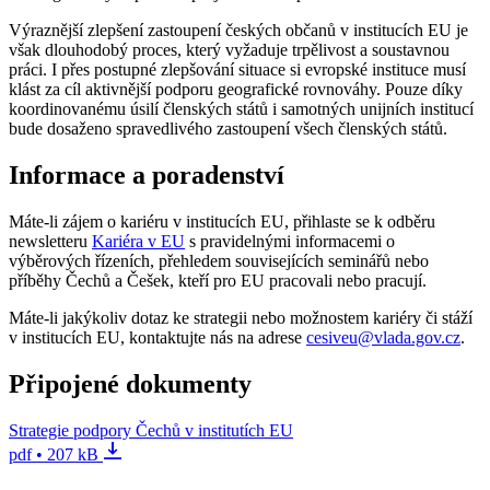
Výraznější zlepšení zastoupení českých občanů v institucích EU je
však dlouhodobý proces, který vyžaduje trpělivost a soustavnou
práci. I přes postupné zlepšování situace si evropské instituce musí
klást za cíl aktivnější podporu geografické rovnováhy. Pouze díky
koordinovanému úsilí členských států i samotných unijních institucí
bude dosaženo spravedlivého zastoupení všech členských států.
Informace a poradenství
Máte-li zájem o kariéru v institucích EU, přihlaste se k odběru
newsletteru
Kariéra v EU
s pravidelnými informacemi o
výběrových řízeních, přehledem souvisejících seminářů nebo
příběhy Čechů a Češek, kteří pro EU pracovali nebo pracují.
Máte-li jakýkoliv dotaz ke strategii nebo možnostem kariéry či stáží
v institucích EU, kontaktujte nás na adrese
cesiveu@vlada.gov.cz
.
Připojené dokumenty
Strategie podpory Čechů v institutích EU
pdf • 207 kB