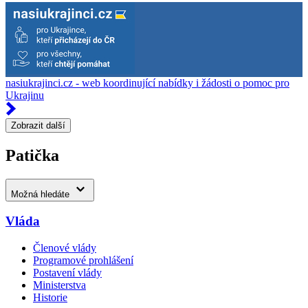
nasiukrajinci.cz - web koordinující nabídky i žádosti o pomoc pro
Ukrajinu
Zobrazit další
Patička
Možná hledáte
Vláda
Členové vlády
Programové prohlášení
Postavení vlády
Ministerstva
Historie