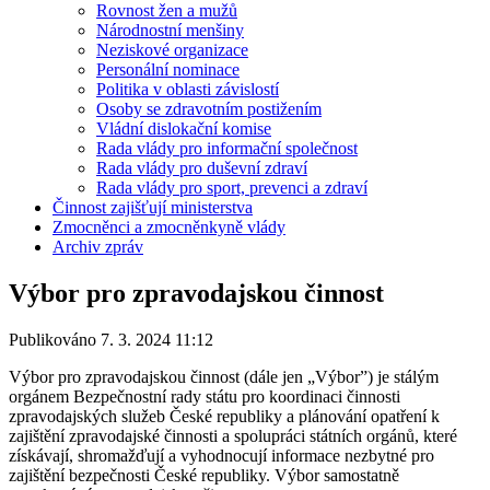
Rovnost žen a mužů
Národnostní menšiny
Neziskové organizace
Personální nominace
Politika v oblasti závislostí
Osoby se zdravotním postižením
Vládní dislokační komise
Rada vlády pro informační společnost
Rada vlády pro duševní zdraví
Rada vlády pro sport, prevenci a zdraví
Činnost zajišťují ministerstva
Zmocněnci a zmocněnkyně vlády
Archiv zpráv
Výbor pro zpravodajskou činnost
Publikováno 7. 3. 2024 11:12
Výbor pro zpravodajskou činnost (dále jen „Výbor”) je stálým
orgánem Bezpečnostní rady státu pro koordinaci činnosti
zpravodajských služeb České republiky a plánování opatření k
zajištění zpravodajské činnosti a spolupráci státních orgánů, které
získávají, shromažďují a vyhodnocují informace nezbytné pro
zajištění bezpečnosti České republiky. Výbor samostatně