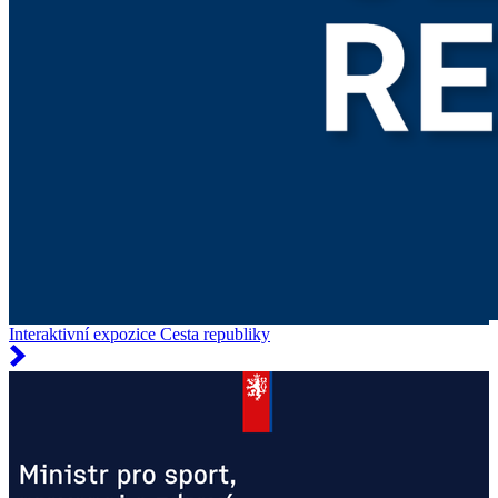
Interaktivní expozice Cesta republiky