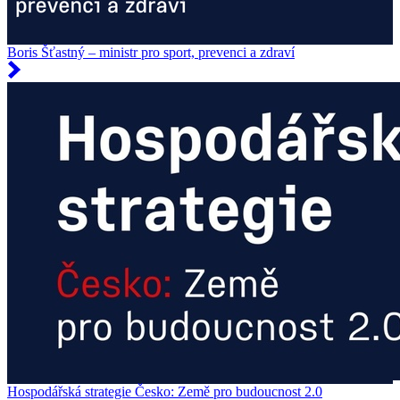
Boris Šťastný – ministr pro sport, prevenci a zdraví
Hospodářská strategie Česko: Země pro budoucnost 2.0