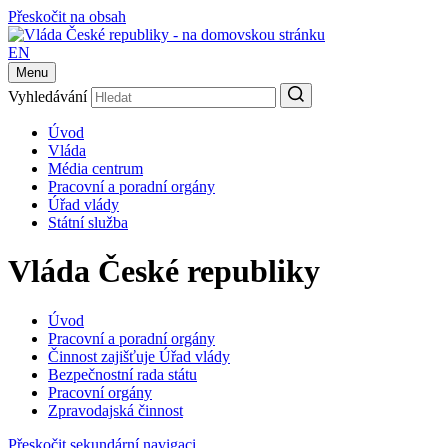
Přeskočit na obsah
EN
Menu
Vyhledávání
Úvod
Vláda
Média centrum
Pracovní a poradní orgány
Úřad vlády
Státní služba
Vláda České republiky
Úvod
Pracovní a poradní orgány
Činnost zajišťuje Úřad vlády
Bezpečnostní rada státu
Pracovní orgány
Zpravodajská činnost
Přeskočit sekundární navigaci