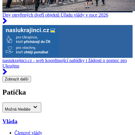
Dny otevřených dveří objektů Úřadu vlády v roce 2026
nasiukrajinci.cz - web koordinující nabídky i žádosti o pomoc pro
Ukrajinu
Zobrazit další
Patička
Možná hledáte
Vláda
Členové vlády