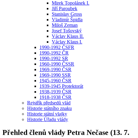
Mirek Topolánek I.
Jiří Paroubek
Stanislav Gross
Vladimír Špidla
Miloš Zeman
Josef Tošovský
Václav Klaus II.
Václav Klaus I.
1990-1992 ČSFR
1990-1992 ČR
1990-1992 SR
1960-1990 ČSSR
1969-1990 ČSR
1969-1990 SSR
1945-1960 ČSR
1939-1945 Protektorát
1938-1939 ČSR
1918-1938 ČSR
Rejstřík předsedů vlád
Historie státního znaku
Historie státní vlajky
Historie Úřadu vlády
Přehled členů vlády Petra Nečase (13. 7.