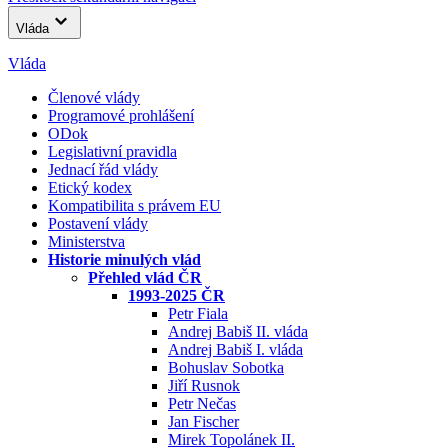
Vláda
Vláda
Členové vlády
Programové prohlášení
ODok
Legislativní pravidla
Jednací řád vlády
Etický kodex
Kompatibilita s právem EU
Postavení vlády
Ministerstva
Historie minulých vlád
Přehled vlád ČR
1993-2025 ČR
Petr Fiala
Andrej Babiš II. vláda
Andrej Babiš I. vláda
Bohuslav Sobotka
Jiří Rusnok
Petr Nečas
Jan Fischer
Mirek Topolánek II.