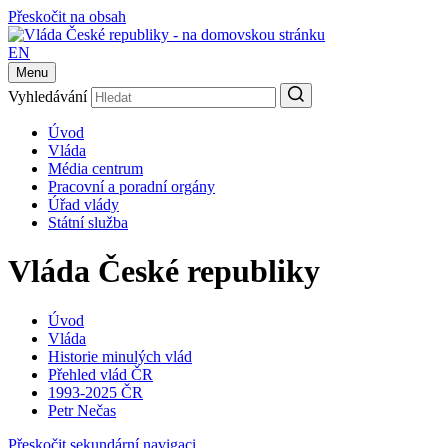
Přeskočit na obsah
EN
Menu
Vyhledávání
Úvod
Vláda
Média centrum
Pracovní a poradní orgány
Úřad vlády
Státní služba
Vláda České republiky
Úvod
Vláda
Historie minulých vlád
Přehled vlád ČR
1993-2025 ČR
Petr Nečas
Přeskočit sekundární navigaci