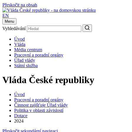
Přeskočit na obsah
EN
Menu
Vyhledávání
Úvod
Vláda
Média centrum
Pracovní a poradní orgány
Úřad vlády
Státní služba
Vláda České republiky
Úvod
Pracovní a poradní orgány
Činnost zajišťuje Úřad vlády
Politika v oblasti závislostí
Dotace
2024
Přeskočit sekundární navigaci