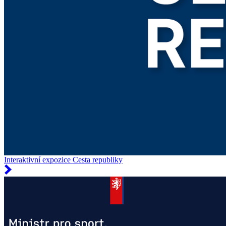
Interaktivní expozice Cesta republiky