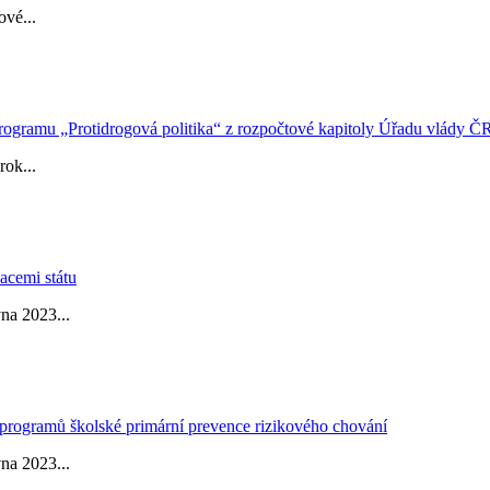
ové...
programu „Protidrogová politika“ z rozpočtové kapitoly Úřadu vlády Č
rok...
acemi státu
vna 2023...
 programů školské primární prevence rizikového chování
vna 2023...