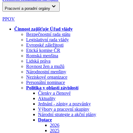
Pracovní a poradní orgány
PPOV
Činnost zajišťuje Úřad vlády
Bezpečnostní rada státu
Legislativní rada vlády
Evropské záležitosti
Etická komise ČR
Romská menšina
Lidská práva
Rovnost žen a mužů
Národnostní menšiny
Neziskové organizace
Personální nominace
Politika v oblasti závislostí
Členky a členové
Aktuality
Jednání - zápisy a pozvánky
Výbory a pracovní skupiny
Národní strategie a akční plány
Dotace
2026
2025