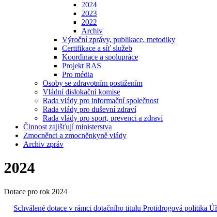
2024
2023
2022
Archiv
Výroční zprávy, publikace, metodiky
Certifikace a síť služeb
Koordinace a spolupráce
Projekt RAS
Pro média
Osoby se zdravotním postižením
Vládní dislokační komise
Rada vlády pro informační společnost
Rada vlády pro duševní zdraví
Rada vlády pro sport, prevenci a zdraví
Činnost zajišťují ministerstva
Zmocněnci a zmocněnkyně vlády
Archiv zpráv
2024
Dotace pro rok 2024
Schválené dotace v rámci dotačního titulu Protidrogová politika 