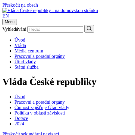
Přeskočit na obsah
EN
Menu
Vyhledávání
Úvod
Vláda
Média centrum
Pracovní a poradní orgány
Úřad vlády
Státní služba
Vláda České republiky
Úvod
Pracovní a poradní orgány
Činnost zajišťuje Úřad vlády
Politika v oblasti závislostí
Dotace
2024
Přeskočit sekundární navigaci