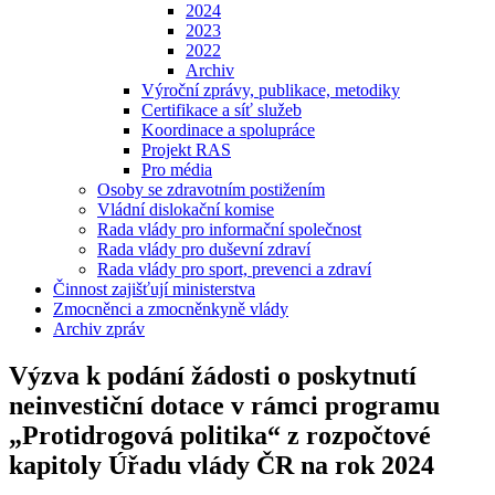
2024
2023
2022
Archiv
Výroční zprávy, publikace, metodiky
Certifikace a síť služeb
Koordinace a spolupráce
Projekt RAS
Pro média
Osoby se zdravotním postižením
Vládní dislokační komise
Rada vlády pro informační společnost
Rada vlády pro duševní zdraví
Rada vlády pro sport, prevenci a zdraví
Činnost zajišťují ministerstva
Zmocněnci a zmocněnkyně vlády
Archiv zpráv
Výzva k podání žádosti o poskytnutí
neinvestiční dotace v rámci programu
„Protidrogová politika“ z rozpočtové
kapitoly Úřadu vlády ČR na rok 2024