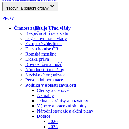
Pracovní a poradní orgány
PPOV
Činnost zajišťuje Úřad vlády
Bezpečnostní rada státu
Legislativní rada vlády
Evropské záležitosti
Etická komise ČR
Romská menšina
Lidská práva
Rovnost žen a mužů
Národnostní menšiny
Neziskové organizace
Personální nominace
Politika v oblasti závislostí
Členky a členové
Aktuality
Jednání - zápisy a pozvánky
Výbory a pracovní skupiny
Národní strategie a akční plány
Dotace
2026
2025