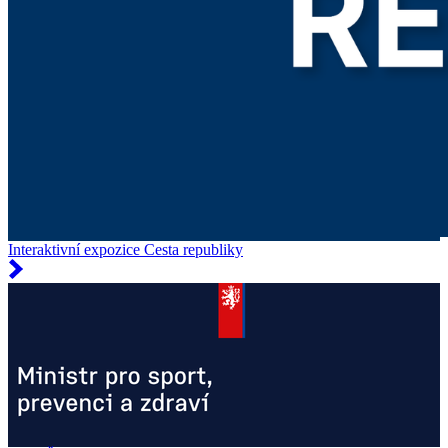
Interaktivní expozice Cesta republiky