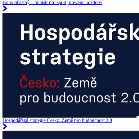
Boris Šťastný – ministr pro sport, prevenci a zdraví
Hospodářská strategie Česko: Země pro budoucnost 2.0