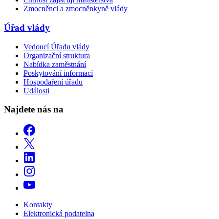
Zmocněnci a zmocněnkyně vlády
Úřad vlády
Vedoucí Úřadu vlády
Organizační struktura
Nabídka zaměstnání
Poskytování informací
Hospodaření úřadu
Události
Najdete nás na
Kontakty
Elektronická podatelna