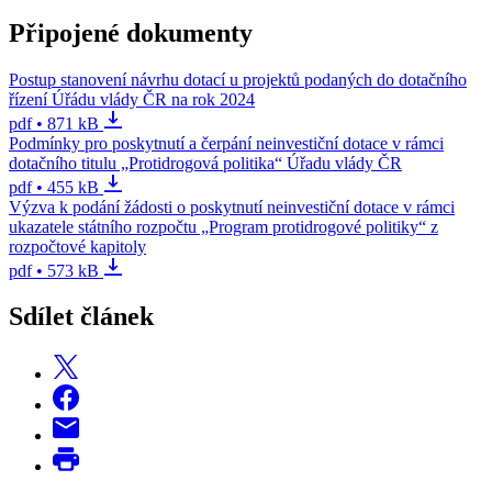
Připojené dokumenty
Postup stanovení návrhu dotací u projektů podaných do dotačního
řízení Úřádu vlády ČR na rok 2024
pdf • 871 kB
Podmínky pro poskytnutí a čerpání neinvestiční dotace v rámci
dotačního titulu „Protidrogová politika“ Úřadu vlády ČR
pdf • 455 kB
Výzva k podání žádosti o poskytnutí neinvestiční dotace v rámci
ukazatele státního rozpočtu „Program protidrogové politiky“ z
rozpočtové kapitoly
pdf • 573 kB
Sdílet článek