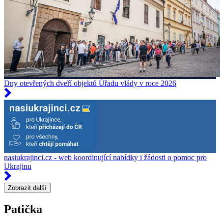
Dny otevřených dveří objektů Úřadu vlády v roce 2026
nasiukrajinci.cz - web koordinující nabídky i žádosti o pomoc pro
Ukrajinu
Zobrazit další
Patička