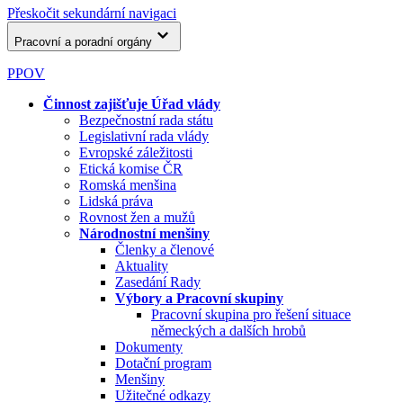
Přeskočit sekundární navigaci
Pracovní a poradní orgány
PPOV
Činnost zajišťuje Úřad vlády
Bezpečnostní rada státu
Legislativní rada vlády
Evropské záležitosti
Etická komise ČR
Romská menšina
Lidská práva
Rovnost žen a mužů
Národnostní menšiny
Členky a členové
Aktuality
Zasedání Rady
Výbory a Pracovní skupiny
Pracovní skupina pro řešení situace
německých a dalších hrobů
Dokumenty
Dotační program
Menšiny
Užitečné odkazy