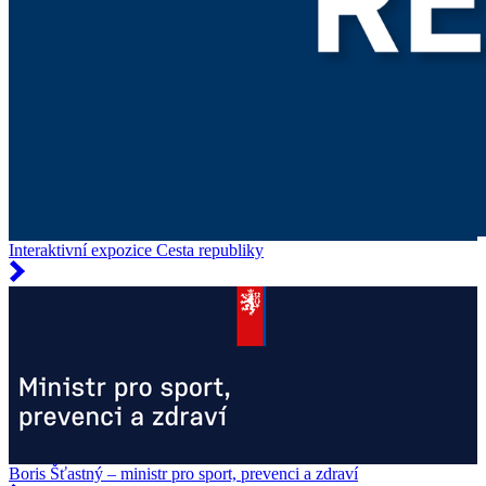
Interaktivní expozice Cesta republiky
Boris Šťastný – ministr pro sport, prevenci a zdraví