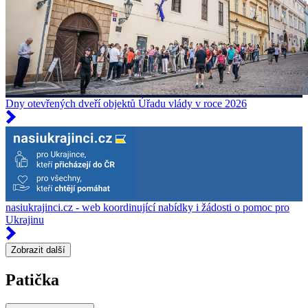
Dny otevřených dveří objektů Úřadu vlády v roce 2026
nasiukrajinci.cz - web koordinující nabídky i žádosti o pomoc pro
Ukrajinu
Zobrazit další
Patička