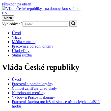
Přeskočit na obsah
EN
Menu
Vyhledávání
Úvod
Vláda
Média centrum
Pracovní a poradní orgány
Úřad vlády
Státní služba
Vláda České republiky
Úvod
Pracovní a poradní orgány
Činnost zajišťuje Úřad vlády
Národnostní menšiny
Výbory a Pracovní skupiny
Pracovní skupina pro řešení situace německých a dalších
hrobů