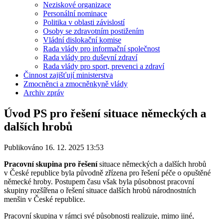
Neziskové organizace
Personální nominace
Politika v oblasti závislostí
Osoby se zdravotním postižením
Vládní dislokační komise
Rada vlády pro informační společnost
Rada vlády pro duševní zdraví
Rada vlády pro sport, prevenci a zdraví
Činnost zajišťují ministerstva
Zmocněnci a zmocněnkyně vlády
Archiv zpráv
Úvod PS pro řešení situace německých a
dalších hrobů
Publikováno 16. 12. 2025 13:53
Pracovní skupina pro řešení
situace německých a dalších hrobů
v České republice byla původně zřízena pro řešení péče o opuštěné
německé hroby. Postupem času však byla působnost pracovní
skupiny rozšířena o řešení situace dalších hrobů národnostních
menšin v České republice.
Pracovní skupina v rámci své působnosti realizuje, mimo jiné,