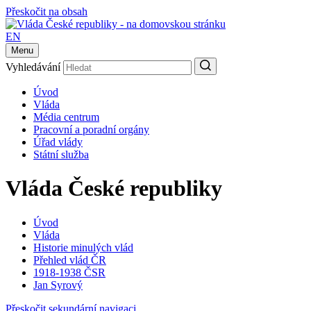
Přeskočit na obsah
EN
Menu
Vyhledávání
Úvod
Vláda
Média centrum
Pracovní a poradní orgány
Úřad vlády
Státní služba
Vláda České republiky
Úvod
Vláda
Historie minulých vlád
Přehled vlád ČR
1918-1938 ČSR
Jan Syrový
Přeskočit sekundární navigaci