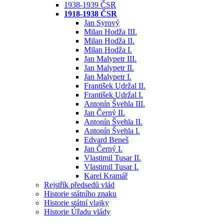
1938-1939 ČSR
1918-1938 ČSR
Jan Syrový
Milan Hodža III.
Milan Hodža II.
Milan Hodža I.
Jan Malypetr III.
Jan Malypetr II.
Jan Malypetr I.
František Udržal II.
František Udržal I.
Antonín Švehla III.
Jan Černý II.
Antonín Švehla II.
Antonín Švehla I.
Edvard Beneš
Jan Černý I.
Vlastimil Tusar II.
Vlastimil Tusar I.
Karel Kramář
Rejstřík předsedů vlád
Historie státního znaku
Historie státní vlajky
Historie Úřadu vlády