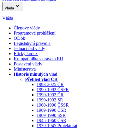
Vláda
Vláda
Členové vlády
Programové prohlášení
ODok
Legislativní pravidla
Jednací řád vlády
Etický kodex
Kompatibilita s právem EU
Postavení vlády
Ministerstva
Historie minulých vlád
Přehled vlád ČR
1993-2025 ČR
1990-1992 ČSFR
1990-1992 ČR
1990-1992 SR
1960-1990 ČSSR
1969-1990 ČSR
1969-1990 SSR
1945-1960 ČSR
1939-1945 Protektorát