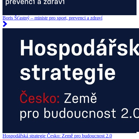
Boris Šťastný – ministr pro sport, prevenci a zdraví
Hospodářská strategie Česko: Země pro budoucnost 2.0