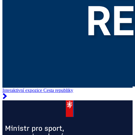
Interaktivní expozice Cesta republiky