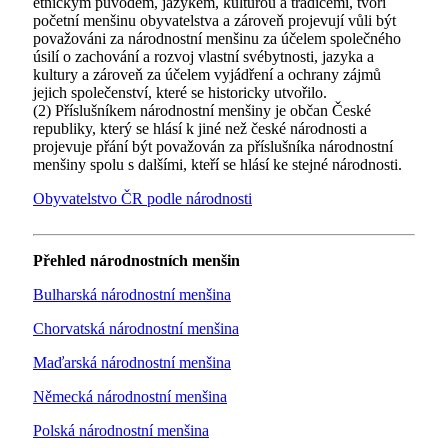
etnickým původem, jazykem, kulturou a tradicemi, tvoří
početní menšinu obyvatelstva a zároveň projevují vůli být
považováni za národnostní menšinu za účelem společného
úsilí o zachování a rozvoj vlastní svébytnosti, jazyka a
kultury a zároveň za účelem vyjádření a ochrany zájmů
jejich společenství, které se historicky utvořilo.
(2) Příslušníkem národnostní menšiny je občan České
republiky, který se hlásí k jiné než české národnosti a
projevuje přání být považován za příslušníka národnostní
menšiny spolu s dalšími, kteří se hlásí ke stejné národnosti.
Obyvatelstvo ČR podle národnosti
Přehled národnostních menšin
Bulharská národnostní menšina
Chorvatská národnostní menšina
Maďarská národnostní menšina
Německá národnostní menšina
Polská národnostní menšina