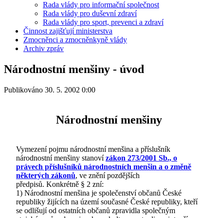
Rada vlády pro informační společnost
Rada vlády pro duševní zdraví
Rada vlády pro sport, prevenci a zdraví
Činnost zajišťují ministerstva
Zmocněnci a zmocněnkyně vlády
Archiv zpráv
Národnostní menšiny - úvod
Publikováno 30. 5. 2002 0:00
Národnostní menšiny
Vymezení pojmu národnostní menšina a příslušník
národnostní menšiny stanoví
zákon 273/2001 Sb., o
právech příslušníků národnostních menšin a o změně
některých zákonů
, ve znění pozdějších
předpisů. Konkrétně § 2 zní:
1) Národnostní menšina je společenství občanů České
republiky žijících na území současné České republiky, kteří
se odlišují od ostatních občanů zpravidla společným