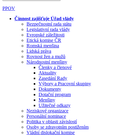
PPOV
Činnost zajišťuje Úřad vlády
Bezpečnostní rada státu
Legislativní rada vlády
Evropské záležitosti
Etická komise ČR
Romská menšina
Lidská práva
Rovnost žen a mužů
Národnostní menšiny
Členky a členové
Aktuality
Zasedání Rady
Výbory a Pracovní skupiny
Dokumenty
Dotační program
Menšiny
Užitečné odkazy
Neziskové organizace
Personální nominace
Politika v oblasti závislostí
Osoby se zdravotním postižením
Vládní dislokační komise