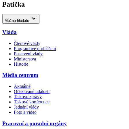
Patička
Možná hledáte
Vláda
Členové vlády
Programové prohlášení
Postavení vlády
Ministerstva
Historie
Média centrum
Aktuálně
Očekávané události
Tiskové zprávy
Tiskové konference
Jednání vlády
Foto a video
Pracovní a poradní orgány