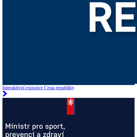
Interaktivní expozice Cesta republiky