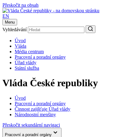
Přeskočit na obsah
EN
Menu
Vyhledávání
Úvod
Vláda
Média centrum
Pracovní a poradní orgány
Úřad vlády
Státní služba
Vláda České republiky
Úvod
Pracovní a poradní orgány
Činnost zajišťuje Úřad vlády
Národnostní menšiny
Přeskočit sekundární navigaci
Pracovní a poradní orgány