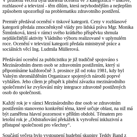
V průběhu večera byla udělena ocenění ve 3 kategoriích – tiskové,
rozhlasové a televizní - těm dílům, která nejvhodnějším a nejlepším
způsobem upozorňují na problematiku zdravotního postižení.
Premiér předával ocenění v tiskové kategorii. Ceny v rozhlasové
kategorii předala zmocněnkyně vlády pro lidská práva Mgr. Monika
Šimůnková, která v rámci svého krátkého příspěvku shrnula
nejdůležitější aktivity Vládního výboru realizované v uplynulém
roce. Ocenění v televizní kategorii předala ministryně práce a
sociálních věcí Ing. Ludmila Müllerová.
Předávání ocenění za publicistiku je již tradičně spojováno s
Mezinárodním dnem osob se zdravotním postižením, který si
připomínáme každoročně 3. prosince již od roku 1981, kdy byl
Valným shromážděním Organizace spojených národů poprvé
vyhlášen. Jeho cílem je přispět k plnění závazku mezinárodního
společenství ke zvyšování míry integrace zdravotně postižených
osob do společnosti.
Každý rok je v rámci Mezinárodního dne osob se zdravotním
postižením stanoveno konkrétní téma, které určuje oblast, na niž má
být zaměřena hlavní pozornost v příštím období. Tématem pro
letošní rok je „Odstraňování překážek k vytvoření inkluzivní a
přístupné společnosti pro všechny“.
Součástí večera bylo vystoupení hudební skupiny Teddy Band z