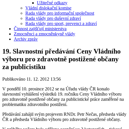
Užitečné odkazy
Vládní dislokační komise
Rada vlády pro informační společnost
Rada vlády pro duševní zdraví
Rada vlády pro sport, prevenci a zdraví
Činnost zajišťují ministerstva
Zmocněnci a zmocněnkyně vlády
Archiv zpráv
19. Slavnostní předávání Ceny Vládního
výboru pro zdravotně postižené občany
za publicistiku
Publikováno 11. 12. 2012 13:56
V pondělí 10. prosince 2012 se na Úřadu vlády ČR konalo
slavnostní vyhlášení výsledků 19. ročníku Ceny Vládního výboru
pro zdravotně postižené občany za publicistické práce zaměřené na
problematiku zdravotního postižení.
Předávání zahájil svým projevem RNDr. Petr Nečas, předseda vlády
ČR a předseda Vládního výboru pro zdravotně postižené občany.