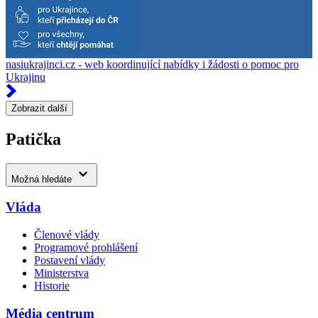
nasiukrajinci.cz - web koordinující nabídky i žádosti o pomoc pro
Ukrajinu
Zobrazit další
Patička
Možná hledáte
Vláda
Členové vlády
Programové prohlášení
Postavení vlády
Ministerstva
Historie
Média centrum