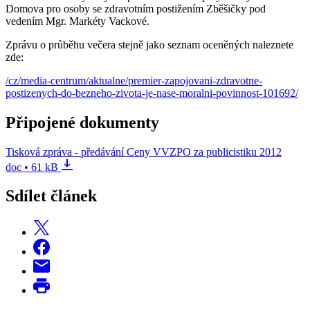
Domova pro osoby se zdravotním postižením Zběšičky pod
vedením Mgr. Markéty Vackové.
Zprávu o průběhu večera stejně jako seznam oceněných naleznete
zde:
/cz/media-centrum/aktualne/premier-zapojovani-zdravotne-
postizenych-do-bezneho-zivota-je-nase-moralni-povinnost-101692/
Připojené dokumenty
Tisková zpráva - předávání Ceny VVZPO za publicistiku 2012
doc • 61 kB
Sdílet článek