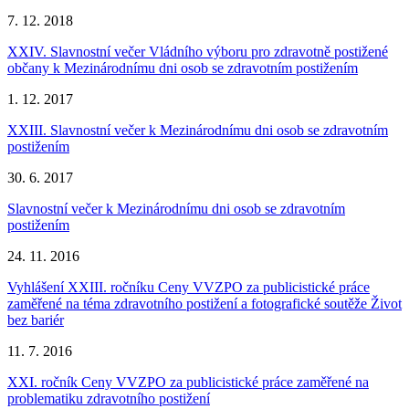
7. 12. 2018
XXIV. Slavnostní večer Vládního výboru pro zdravotně postižené
občany k Mezinárodnímu dni osob se zdravotním postižením
1. 12. 2017
XXIII. Slavnostní večer k Mezinárodnímu dni osob se zdravotním
postižením
30. 6. 2017
Slavnostní večer k Mezinárodnímu dni osob se zdravotním
postižením
24. 11. 2016
Vyhlášení XXIII. ročníku Ceny VVZPO za publicistické práce
zaměřené na téma zdravotního postižení a fotografické soutěže Život
bez bariér
11. 7. 2016
XXI. ročník Ceny VVZPO za publicistické práce zaměřené na
problematiku zdravotního postižení