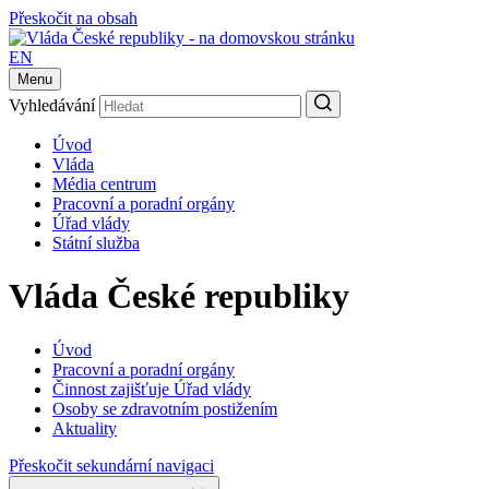
Přeskočit na obsah
EN
Menu
Vyhledávání
Úvod
Vláda
Média centrum
Pracovní a poradní orgány
Úřad vlády
Státní služba
Vláda České republiky
Úvod
Pracovní a poradní orgány
Činnost zajišťuje Úřad vlády
Osoby se zdravotním postižením
Aktuality
Přeskočit sekundární navigaci