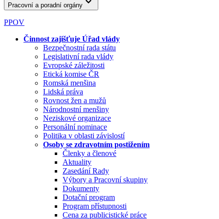
Pracovní a poradní orgány
PPOV
Činnost zajišťuje Úřad vlády
Bezpečnostní rada státu
Legislativní rada vlády
Evropské záležitosti
Etická komise ČR
Romská menšina
Lidská práva
Rovnost žen a mužů
Národnostní menšiny
Neziskové organizace
Personální nominace
Politika v oblasti závislostí
Osoby se zdravotním postižením
Členky a členové
Aktuality
Zasedání Rady
Výbory a Pracovní skupiny
Dokumenty
Dotační program
Program přístupnosti
Cena za publicistické práce