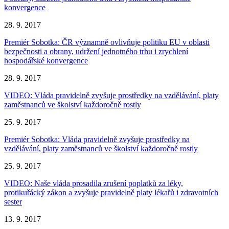
konvergence
28. 9. 2017
Premiér Sobotka: ČR významně ovlivňuje politiku EU v oblasti
bezpečnosti a obrany, udržení jednotného trhu i zrychlení
hospodářské konvergence
28. 9. 2017
VIDEO: Vláda pravidelně zvyšuje prostředky na vzdělávání, platy
zaměstnanců ve školství každoročně rostly
25. 9. 2017
Premiér Sobotka: Vláda pravidelně zvyšuje prostředky na
vzdělávání, platy zaměstnanců ve školství každoročně rostly
25. 9. 2017
VIDEO: Naše vláda prosadila zrušení poplatků za léky,
protikuřácký zákon a zvyšuje pravidelně platy lékařů i zdravotních
sester
13. 9. 2017