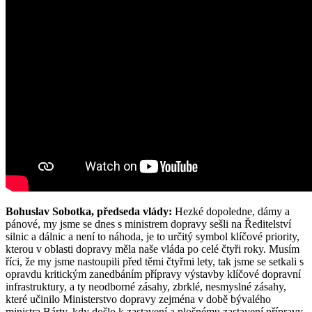
Bohuslav Sobotka, předseda vlády:
Hezké dopoledne, dámy a
pánové, my jsme se dnes s ministrem dopravy sešli na Ředitelství
silnic a dálnic a není to náhoda, je to určitý symbol klíčové priority,
kterou v oblasti dopravy měla naše vláda po celé čtyři roky. Musím
říci, že my jsme nastoupili před těmi čtyřmi lety, tak jsme se setkali s
opravdu kritickým zanedbáním přípravy výstavby klíčové dopravní
infrastruktury, a ty neodborné zásahy, zbrklé, nesmyslné zásahy,
které učinilo Ministerstvo dopravy zejména v době bývalého
ministra Bárty, kdy došlo k zastavení a plošnému zastavení přípravy