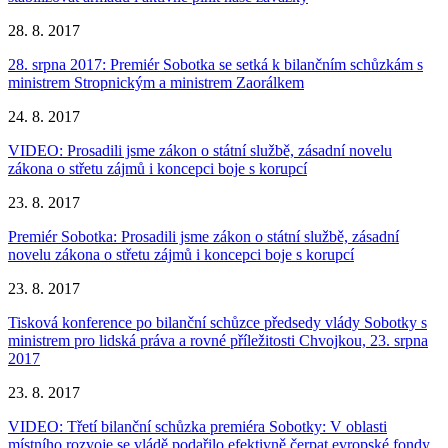
28. 8. 2017
28. srpna 2017: Premiér Sobotka se setká k bilančním schůzkám s
ministrem Stropnickým a ministrem Zaorálkem
24. 8. 2017
VIDEO: Prosadili jsme zákon o státní službě, zásadní novelu
zákona o střetu zájmů i koncepci boje s korupcí
23. 8. 2017
Premiér Sobotka: Prosadili jsme zákon o státní službě, zásadní
novelu zákona o střetu zájmů i koncepci boje s korupcí
23. 8. 2017
Tisková konference po bilanční schůzce předsedy vlády Sobotky s
ministrem pro lidská práva a rovné příležitosti Chvojkou, 23. srpna
2017
23. 8. 2017
VIDEO: Třetí bilanční schůzka premiéra Sobotky: V oblasti
místního rozvoje se vládě podařilo efektivně čerpat evropské fondy