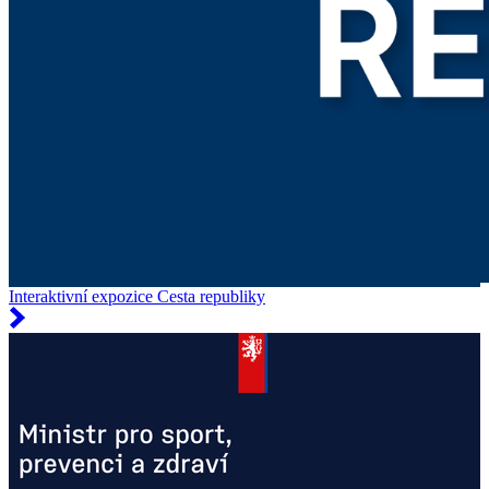
Interaktivní expozice Cesta republiky