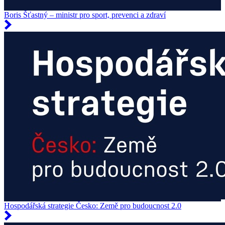
Boris Šťastný – ministr pro sport, prevenci a zdraví
Hospodářská strategie Česko: Země pro budoucnost 2.0