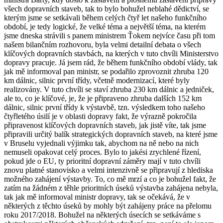
všech dopravních staveb, tak to bylo bohužel neblahé dědictví, se
kterým jsme se setkávali během celých čtyř let našeho funkčního
období, je tedy logické, že velké téma a největší téma, na kterém
jsme dneska strávili s panem ministrem Ťokem nejvíce času při tom
našem bilančním rozhovoru, byla velmi detailní debata o všech
klíčových dopravních stavbách, na kterých v tuto chvíli Ministerstvo
dopravy pracuje. Já jsem rád, že během funkčního období vlády, tak
jak mě informoval pan ministr, se podařilo zprovoznit zhruba 120
km dálnic, silnic první třídy, včetně modernizací, které byly
realizovány. V tuto chvíli se staví zhruba 230 km dálnic a jedniček,
ale to, co je klíčové, je, že je připraveno zhruba dalších 152 km
dálnic, silnic první třídy k výstavbě, tzn. výsledkem toho našeho
čtyřletého úsilí je v oblasti dopravy fakt, že výrazně pokročila
připravenost klíčových dopravních staveb, jak jistě víte, tak jsme
připravili určitý balík strategických dopravních staveb, na které jsme
v Bruselu vyjednali výjimku tak, abychom na ně nebo na nich
nemuseli opakovat celý proces. Bylo to jakési zrychlené řízení,
pokud jde o EU, ty prioritní dopravní záměry mají v tuto chvíli
znovu platné stanovisko a velmi intenzivně se připravují z hlediska
možného zahájení výstavby. To, co mě mrzí a co je bohužel fakt, že
zatím na žádném z těhle prioritních úseků výstavba zahájena nebyla,
tak jak mě informoval ministr dopravy, tak se očekává, že v
některých z těchto úseků by mohly být zahájeny práce na přelomu
roku 2017/2018. Bohužel na některých úsecích se setkáváme s