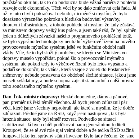
pražského okruhu, tak to do budoucna bude vážná bariéra z pohledu
rozvoje celé ekonomiky. Těch věcí by se dalo zmiňovat celá řada. Já
už v tuto chvíli pokračovat nebudu, nicméně si myslím, že bylo
dosaženo výrazného pokroku z hlediska budování výstavby,
dopravní infrastruktury, z tohoto pohledu si myslím, že tady zůstává
za ministrem dopravy velký kus práce, a jsem také rád, že byl splněn
jeden z důležitých závazků našeho programového prohlášení totiž,
že bylo vypsáno technologicky neutrální výběrové řízení na nového
provozovatele mýtného systému ještě ve funkčním období naší
vlády. Víte, že to byl složitý problém, se kterým se Ministerstvo
dopravy muselo vypořádat, pokud šlo o provozování mýtného
systému, ale pokud tedy to výběrové řízení bylo letos vypsáno a
podaří se dokončit, tak vláda, která vzejde z voleb do Poslanecké
sněmovny, nebude postavena do obdobně složité situace, jakou jsme
museli zvládat my, a bude schopna zajistit standardní a další provoz
toho současného mýtného systému.
Dan Ťok, ministr dopravy:
Hezké dopoledne, dámy a pánové,
pan premiér už řekl téměř všechno. Já bych jenom zdůraznil pár
věcí, které jsme všechny neprobrali, ale které si myslím, že je dobře
zdůraznit. Předně jsme na ŘSD, když jsem nastupoval, tak byla
hrozná situace, tady byl téměř rozvrat. Podvedlo se situaci
stabilizovat. Já bych chtěl poděkovat panu generálnímu řediteli
Kroupovi, že se té své role ujal velmi dobře a že teďka ŘSD začíná
fungovat jako ten správný státní investor. Bylo tady řečeno, že jsme