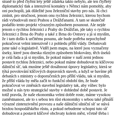
straně to před čtyřmi lety ještě zdaleka takto nebylo, ale ten čtyřletý
diplomatický tlak a intenzivní kontakty s Němci nám pomohly, aby
oni pochopili, jak důležité jsou železniční stavby pro nás. Já chci
zmínit, pro stručnost, jenom onu rychlou železnici, kterou bychom
rádi vybudovali mezi Prahou a Drážďanami. A tam se skutečně
podařilo tento projekt výrazným způsobem posunout. Ale nejde
jenom o rychlou železnici z Prahy do Drážďan, jde taky o rychlou
železnici z Brna do Prahy a také z Brna do Ostravy a já si myslím,
že i tam došlo k určitému posunu, ale bude potřeba nepochybně
pokračovat velmi intenzivně i z pohledu příští vlády. Debatovali
jsme také o legislativě. Viděl jsem mapu, na které jsou vyznačeny
úseky, které jsou dneska různým způsobem blokovány, těch úseků
je celá řada a já si myslím, že pokud máme v naší zemi jednou
postavit rychlou železnici, nebo pokud máme dobudovat tu klíčovou
dálniční síť, tak musíme ještě dosáhnout úpravy legislativy, která se
týká povolování klíčových dopravních staveb, a když se bavíme při
debatách s ministry o doporučeních pro příští vládu, tak si myslím,
že příští vláda by měla začít to funkční období tím, že bude
pokračovat ve změnách stavební legislativy tak, aby vůbec bylo
možné u nás tyto strategické stavby v dohledné době postavit. Je
totiž pravda, že naše ekonomika velmi dobře roste, máme vysokou
zaměstnanost, ale to s sebou ten růst ekonomiky s sebou také přináší
výrazné zintenzivnění provozu a naše dálniční silniční síť se stává
brzdou hospodářského růstu, a pokud nebudeme schopni tuto síť
dobudovat a postavit klíčové obchvaty kolem měst, včetně třeba i