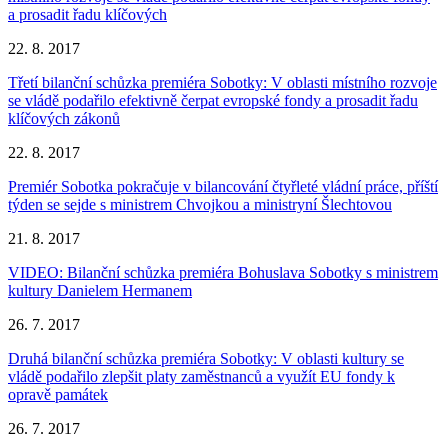
a prosadit řadu klíčových
22. 8. 2017
Třetí bilanční schůzka premiéra Sobotky: V oblasti místního rozvoje
se vládě podařilo efektivně čerpat evropské fondy a prosadit řadu
klíčových zákonů
22. 8. 2017
Premiér Sobotka pokračuje v bilancování čtyřleté vládní práce, příští
týden se sejde s ministrem Chvojkou a ministryní Šlechtovou
21. 8. 2017
VIDEO: Bilanční schůzka premiéra Bohuslava Sobotky s ministrem
kultury Danielem Hermanem
26. 7. 2017
Druhá bilanční schůzka premiéra Sobotky: V oblasti kultury se
vládě podařilo zlepšit platy zaměstnanců a využít EU fondy k
opravě památek
26. 7. 2017