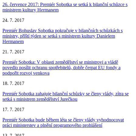
26. července 2017: Premiér Sobotka se setká k bilanční schůzce s
ministrem kultury Hermanem
24. 7. 2017
Premiér Bohuslav Sobotka pokračuje v bilančních schůzkách s
ministry, příští týden se setká s ministrem kultury Danielem
Hermanem
21. 7. 2017
Premiér Sobotka: V oblasti zemědělství se ministrovi a vládě
povedlo posílit ochranu spotřebitelů, dobře čerpat EU fondy a
podpořit rozvoj venkova
18. 7. 2017
Premiér Sobotka zahajuje bilanční schůzky se členy vlády, zítra se
setká s ministrem zemědělství Jurečkou
17. 7. 2017
Premiér Sobotka bude během léta se členy vlády vyhodnocovat
práci ministerstev a plnění programového prohlášení
13. 7. 2017