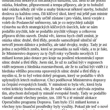
obstrukcemi některých občanských sdružení, tzn. není to ale jenom
otázka, řekněme, připravenosti a tempa přípravy, ale je to bohužel
také otázka někdy zlé vůle a snahy blokovat některé stavby, bohužel
doslova za každou cenu, čili klíčový úkol, který má ještě pan ministr
dopravy Ťok a který tady určitě zůstane i pro vládu, která vzejde z
voleb do Poslanecké sněmovny, tak je co nejrychleji zahájit
výstavbu na těch strategických klíčových úsecích, kde se nám
podařilo zrychlit, kde se podařilo zrychlit výkupy a celkovou
přípravu těchto staveb. Druhá věc, kterou bych chtěl zmínit, je
otázka silnic druhé, třetí třídy, protože samozřejmě silniční síť
netvoří jenom dálnice a jedničky, ale také dvojky, trojky. Tady je asi
jedna z největších změn, která se prosadila za naší vlády, a to je fakt,
že Ministerstvo dopravy za ty čtyři roky vyčlenilo necelých 11
miliard korun jako dotace pro kraje na posílení rekonstrukcí oprav
silnic druhé a třetí třídy. Jsem rád, že už to začíná být v regionech
vidět nejenom z hlediska rozestavěnosti, ale že to začíná být vidět i z
hlediska většího procenta opravených silnic druhé a třetí třídy a
myslím si, že to byl velmi dobrý program, který se podařilo v těch
uplynulých letech realizovat. Chci poděkovat Ministerstvu dopravy
za čerpání evropských fondů. V minulosti to byla věc, která byla
velmi kriticky hodnocená, víte, že naše vláda se zabývala zejména
tím, abychom dočerpali ty minulé evropské fondy. Tady se podařilo
vlastně utratit všechny peníze, tzn. 100 % z té minulé alokace
Operačního programu Doprava. Tam bylo 151 miliard korun a
všechny tyto finanční prostředky byly využity. Pokud jde teď o nové