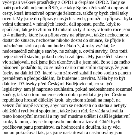
vyčerpali veškeré prostředky z OPD1 a čerpáme OPD2. Tady se
patří pochválit nejenom ŘSD, ale taky Správu železniční dopravní
cesty, která intenzivně opravuje železnice, takže ty bych chtěl taky
ocenit. My jsme do přípravy nových staveb, protože ta příprava byla
velmi utlumená v minulých letech, dali spoustu peněz, když to
spočítám, tak je to zhruba 10 miliard za ty 3 roky, v tomto roce jsou
to 4 miliardy, které jsou připraveny na přípravu, takže nechceme se
dostat do situace, nechceme nikoho dostat do situace, že přijde k
prázdnému stolu a pak mu bude někdo 3, 4 roky vyčítat, že
nedostatečně zahajuje stavby, ne zahajuje, otvírá stavby. Ono totiž
nejde otevřít stavbu, pokud nebyla zahájena. My jsme těch staveb
víc zahajovali, než jsme jich ukončovali a jsem rád, že se i za mého
působení podařilo to, co se málo dařilo ministrům dopravy, že jsou
úseky na dálnici D3, které jsem zároveň zahájil nebo spolu s panem
premiérem a předpokládám, že budeme i otevírat. Měla by to být
dálnice D3 úseky před Českými Budějovicemi, co se týče
legislativy, tam já naprosto souhlasím, pokud nedosáhneme rozumné
změny, tak si o tom budeme celou dobu povídat a je před Českou
republikou hrozně důležitý krok, abychom zůstali na mapě, na
železniční mapě Evropy, abychom se nedostali do stadia a nebyly
objížděni rychlými spojeními, takže jsem rád, že vláda schválila
tento koncepční materiál a my teď musíme udělat i další legislativní
kroky k tomu, aby se to opravdu mohlo realizovat. Chtěl bych
poděkovat panu premiérovi za hodnocení a doufám, že ty věci
budou pokračovat tak, jak jsme nastartovali a nastartovány jsou