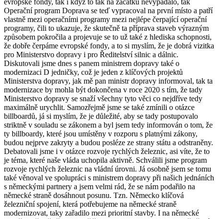
evropské fondy, tak i když to tak na začátku nevypadalo, tak
Operační program Doprava se teď vypracoval na první místo a patří
vlastně mezi operačními programy mezi nejlépe čerpající operační
programy, čili to ukazuje, že skutečně ta příprava staveb výrazným
způsobem pokročila a projevuje se to už také z hlediska schopnosti,
že dobře čerpáme evropské fondy, a to si myslím, že je dobrá vizitka
pro Ministerstvo dopravy i pro Ředitelství silnic a dálnic.
Diskutovali jsme dnes s panem ministrem dopravy také o
modernizaci D jedničky, což je jeden z klíčových projektů
Ministerstva dopravy, jak mě pan ministr dopravy informoval, tak ta
modernizace by mohla být dokončena v roce 2020 s tím, že tady
Ministerstvo dopravy se snaží všechny tyto věci co nejdříve tedy
maximálně urychlit. Samozřejmě jsme se také zmínili o otázce
billboardů, já si myslím, že je důležité, aby se tady postupovalo
striktně v souladu se zákonem a byl jsem tedy informován o tom, že
ty billboardy, které jsou umístěny v rozporu s platnými zákony,
budou nejprve zakryty a budou posléze ze strany státu a odstraněny.
Debatovali jsme i v otázce rozvoje rychlých železnic, asi víte, že to
je téma, které naše vláda uchopila aktivně. Schválili jsme program
rozvoje rychlých železnic na vládní úrovni. Já osobně jsem se tomu
také věnoval ve spolupráci s ministrem dopravy při našich jednáních
s německými partnery a jsem velmi rád, že se nám podařilo na
německé straně dosáhnout posunu. Tzn. Německo klíčová
železniční spojení, která potřebujeme na německé straně
modernizovat, taky zařadilo mezi prioritní stavby. I na německé