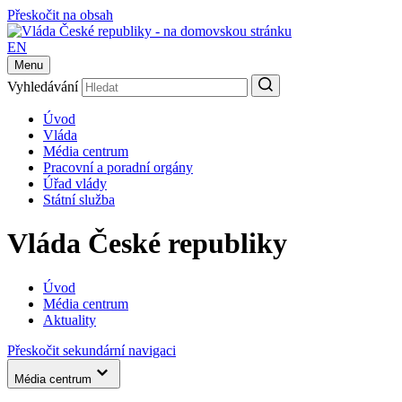
Přeskočit na obsah
EN
Menu
Vyhledávání
Úvod
Vláda
Média centrum
Pracovní a poradní orgány
Úřad vlády
Státní služba
Vláda České republiky
Úvod
Média centrum
Aktuality
Přeskočit sekundární navigaci
Média centrum