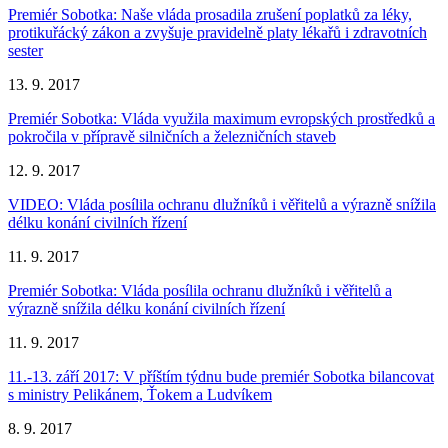
Premiér Sobotka: Naše vláda prosadila zrušení poplatků za léky,
protikuřácký zákon a zvyšuje pravidelně platy lékařů i zdravotních
sester
13. 9. 2017
Premiér Sobotka: Vláda využila maximum evropských prostředků a
pokročila v přípravě silničních a železničních staveb
12. 9. 2017
VIDEO: Vláda posílila ochranu dlužníků i věřitelů a výrazně snížila
délku konání civilních řízení
11. 9. 2017
Premiér Sobotka: Vláda posílila ochranu dlužníků i věřitelů a
výrazně snížila délku konání civilních řízení
11. 9. 2017
11.-13. září 2017: V příštím týdnu bude premiér Sobotka bilancovat
s ministry Pelikánem, Ťokem a Ludvíkem
8. 9. 2017