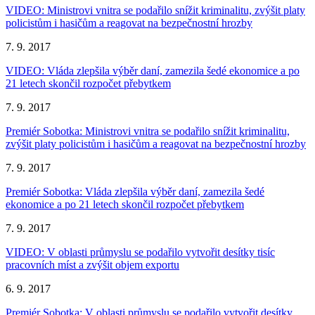
VIDEO: Ministrovi vnitra se podařilo snížit kriminalitu, zvýšit platy
policistům i hasičům a reagovat na bezpečnostní hrozby
7. 9. 2017
VIDEO: Vláda zlepšila výběr daní, zamezila šedé ekonomice a po
21 letech skončil rozpočet přebytkem
7. 9. 2017
Premiér Sobotka: Ministrovi vnitra se podařilo snížit kriminalitu,
zvýšit platy policistům i hasičům a reagovat na bezpečnostní hrozby
7. 9. 2017
Premiér Sobotka: Vláda zlepšila výběr daní, zamezila šedé
ekonomice a po 21 letech skončil rozpočet přebytkem
7. 9. 2017
VIDEO: V oblasti průmyslu se podařilo vytvořit desítky tisíc
pracovních míst a zvýšit objem exportu
6. 9. 2017
Premiér Sobotka: V oblasti průmyslu se podařilo vytvořit desítky