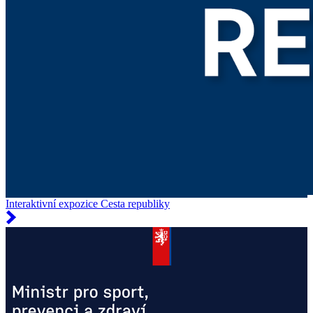
Interaktivní expozice Cesta republiky