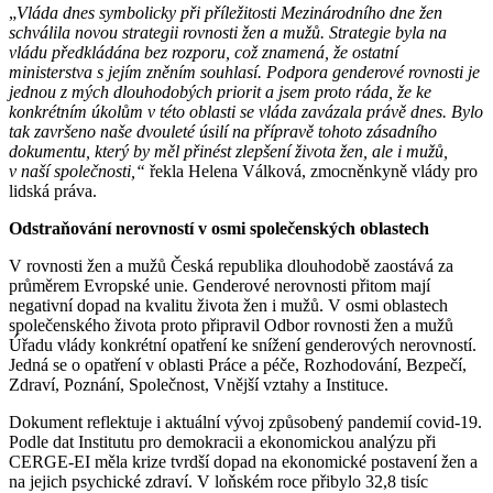
„
Vláda dnes symbolicky při příležitosti Mezinárodního dne žen
schválila novou strategii rovnosti žen a mužů. Strategie byla na
vládu předkládána bez rozporu, což znamená, že ostatní
ministerstva s jejím zněním souhlasí. Podpora genderové rovnosti je
jednou z mých dlouhodobých priorit a jsem proto ráda, že ke
konkrétním úkolům v této oblasti se vláda zavázala právě dnes. Bylo
tak završeno naše dvouleté úsilí na přípravě tohoto zásadního
dokumentu, který by měl přinést zlepšení života žen, ale i mužů,
v naší společnosti,“
řekla Helena Válková, zmocněnkyně vlády pro
lidská práva.
Odstraňování nerovností v osmi společenských oblastech
V rovnosti žen a mužů Česká republika dlouhodobě zaostává za
průměrem Evropské unie. Genderové nerovnosti přitom mají
negativní dopad na kvalitu života žen i mužů. V osmi oblastech
společenského života proto připravil Odbor rovnosti žen a mužů
Úřadu vlády konkrétní opatření ke snížení genderových nerovností.
Jedná se o opatření v oblasti Práce a péče, Rozhodování, Bezpečí,
Zdraví, Poznání, Společnost, Vnější vztahy a Instituce.
Dokument reflektuje i aktuální vývoj způsobený pandemií covid-19.
Podle dat Institutu pro demokracii a ekonomickou analýzu při
CERGE-EI měla krize tvrdší dopad na ekonomické postavení žen a
na jejich psychické zdraví. V loňském roce přibylo 32,8 tisíc