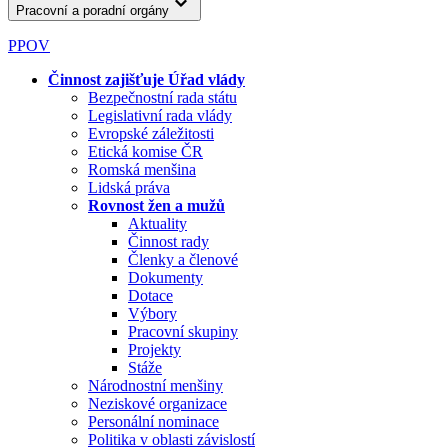
Pracovní a poradní orgány
PPOV
Činnost zajišťuje Úřad vlády
Bezpečnostní rada státu
Legislativní rada vlády
Evropské záležitosti
Etická komise ČR
Romská menšina
Lidská práva
Rovnost žen a mužů
Aktuality
Činnost rady
Členky a členové
Dokumenty
Dotace
Výbory
Pracovní skupiny
Projekty
Stáže
Národnostní menšiny
Neziskové organizace
Personální nominace
Politika v oblasti závislostí