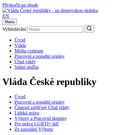
Přeskočit na obsah
EN
Menu
Vyhledávání
Úvod
Vláda
Média centrum
Pracovní a poradní orgány
Úřad vlády
Státní služba
Vláda České republiky
Úvod
Pracovní a poradní orgány
Činnost zajišťuje Úřad vlády
Lidská práva
Výbory a Pracovní skupiny
Pro práva LGBTI+ lidí
Ze zasedání Výboru