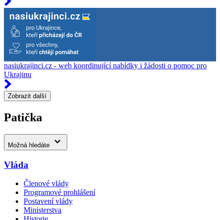
nasiukrajinci.cz - web koordinující nabídky i žádosti o pomoc pro
Ukrajinu
Zobrazit další
Patička
Možná hledáte
Vláda
Členové vlády
Programové prohlášení
Postavení vlády
Ministerstva
Historie