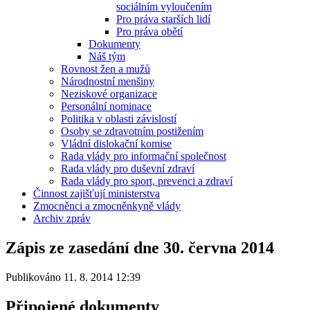
sociálním vyloučením
Pro práva starších lidí
Pro práva obětí
Dokumenty
Náš tým
Rovnost žen a mužů
Národnostní menšiny
Neziskové organizace
Personální nominace
Politika v oblasti závislostí
Osoby se zdravotním postižením
Vládní dislokační komise
Rada vlády pro informační společnost
Rada vlády pro duševní zdraví
Rada vlády pro sport, prevenci a zdraví
Činnost zajišťují ministerstva
Zmocněnci a zmocněnkyně vlády
Archiv zpráv
Zápis ze zasedání dne 30. června 2014
Publikováno 11. 8. 2014 12:39
Připojené dokumenty