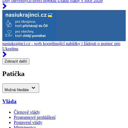
Dny otevřených dveří objektů Úřadu vlády v roce 2026
nasiukrajinci.cz - web koordinující nabídky i žádosti o pomoc pro
Ukrajinu
Zobrazit další
Patička
Možná hledáte
Vláda
Členové vlády
Programové prohlášení
Postavení vlády
Ministerstva