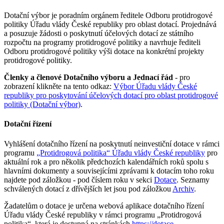
Dotační výbor je poradním orgánem ředitele Odboru protidrogové
politiky Úřadu vlády České republiky pro oblast dotací. Projednává
a posuzuje žádosti o poskytnutí účelových dotací ze státního
rozpočtu na programy protidrogové politiky a navrhuje řediteli
Odboru protidrogové politiky výši dotace na konkrétní projekty
protidrogové politiky.
Členky a členové Dotačního výboru a Jednací řád
- pro
zobrazení klikněte na tento odkaz:
Výbor Úřadu vlády České
republiky pro poskytování účelových dotací pro oblast protidrogové
politiky (Dotační výbor)
.
Dotační řízení
Vyhlášení dotačního řízení na poskytnutí neinvestiční dotace v rámci
programu
„Protidrogová politika“ Úřadu vlády České republiky
pro
aktuální rok a pro několik předchozích kalendářních roků spolu s
hlavními dokumenty a souvisejícími zprávami k dotacím toho roku
najdete pod záložkou - pod číslem roku v sekci
Dotace
. Seznamy
schválených dotací z dřívějších let jsou pod záložkou
Archiv
.
Žadatelům o dotace je určena webová aplikace dotačního řízení
Úřadu vlády České republiky v rámci programu „Protidrogová
politika“, která je dostupná na stránkách
https://dotace-