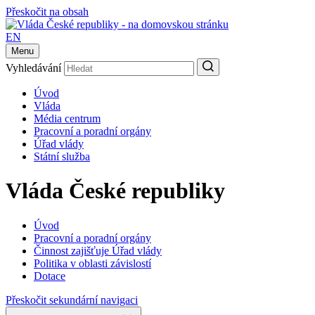
Přeskočit na obsah
EN
Menu
Vyhledávání
Úvod
Vláda
Média centrum
Pracovní a poradní orgány
Úřad vlády
Státní služba
Vláda České republiky
Úvod
Pracovní a poradní orgány
Činnost zajišťuje Úřad vlády
Politika v oblasti závislostí
Dotace
Přeskočit sekundární navigaci