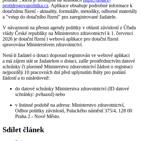
protidrogovapolitika.cz
. Aplikace obsahuje podrobné informace k
dotačnímu řízení - aktuality, formuláře, metodiky, odborné materiály
a "vstup do dotačního řízení" pro zaregistrované žadatele.
V návaznosti na přesun agendy politiky v oblasti závislostí z Úřadu
vlády České republiky na Ministerstvo zdravotnictví k 1. červenci
2026 je dotační řízení i webová aplikace pro dotační řízení
spravována Ministerstvem zdravotnictví.
Není-li žadatel o dotaci doposud registrován ve webové aplikaci
a má zájem stát se žadatelem o dotaci, zašle prostřednictvím datové
schránky či písemně Ministerstvu zdravotnictví žádost o registraci
nejpozději 10 pracovních dní před uplynutím lhůty pro podání
žádostí a to následovně:
do datové schránky Ministerstva zdravotnictví (ID datové
schránky: pv8aaxd) nebo
v listinné podobě na adresu: Ministerstvo zdravotnictví,
Odbor politiky závislostí, Palackého náměstí 375/4, 128 00
Praha 2 - Nové Město.
Sdílet článek