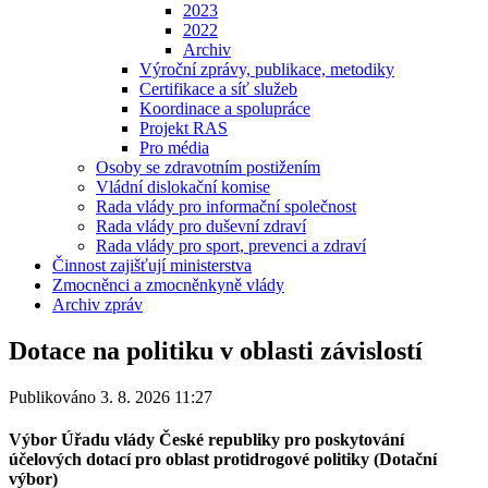
2023
2022
Archiv
Výroční zprávy, publikace, metodiky
Certifikace a síť služeb
Koordinace a spolupráce
Projekt RAS
Pro média
Osoby se zdravotním postižením
Vládní dislokační komise
Rada vlády pro informační společnost
Rada vlády pro duševní zdraví
Rada vlády pro sport, prevenci a zdraví
Činnost zajišťují ministerstva
Zmocněnci a zmocněnkyně vlády
Archiv zpráv
Dotace na politiku v oblasti závislostí
Publikováno 3. 8. 2026 11:27
Výbor Úřadu vlády České republiky pro poskytování
účelových dotací pro oblast protidrogové politiky (Dotační
výbor)