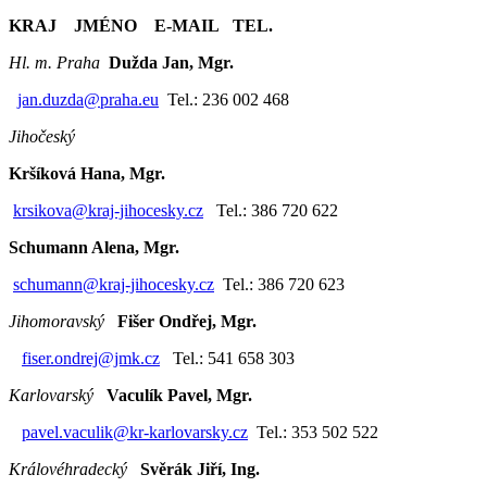
KRAJ JMÉNO E-MAIL TEL.
Hl. m. Praha
Dužda Jan, Mgr.
jan.duzda@praha.eu
Tel.: 236 002 468
Jihočeský
Kršíková Hana, Mgr.
krsikova@kraj-jihocesky.cz
Tel.: 386 720 622
Schumann Alena, Mgr.
schumann@kraj-jihocesky.cz
Tel.: 386 720 623
Jihomoravský
Fišer Ondřej, Mgr.
fiser.ondrej@jmk.cz
Tel.: 541 658 303
Karlovarský
Vaculík Pavel, Mgr.
pavel.vaculik@kr-karlovarsky.cz
Tel.: 353 502 522
Královéhradecký
Svěrák Jiří, Ing.