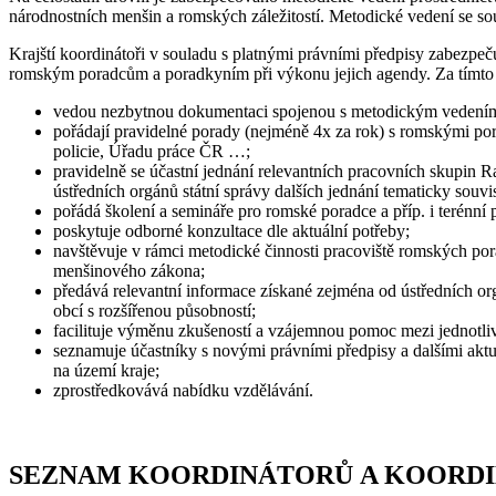
národnostních menšin a romských záležitostí. Metodické vedení se so
Krajští koordinátoři v souladu s platnými právními předpisy zabezpe
romským poradcům a poradkyním při výkonu jejich agendy. Za tímto 
vedou nezbytnou dokumentaci spojenou s metodickým vedením, k
pořádají pravidelné porady (nejméně 4x za rok) s romskými pora
policie, Úřadu práce ČR …;
pravidelně se účastní jednání relevantních pracovních skupin 
ústředních orgánů státní správy dalších jednání tematicky souv
pořádá školení a semináře pro romské poradce a příp. i terénní
poskytuje odborné konzultace dle aktuální potřeby;
navštěvuje v rámci metodické činnosti pracoviště romských por
menšinového zákona;
předává relevantní informace získané zejména od ústředních o
obcí s rozšířenou působností;
facilituje výměnu zkušeností a vzájemnou pomoc mezi jednotliv
seznamuje účastníky s novými právními předpisy a dalšími aktu
na území kraje;
zprostředkovává nabídku vzdělávání.
SEZNAM KOORDINÁTORŮ
A KOORD