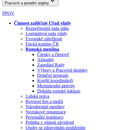
Pracovní a poradní orgány
PPOV
Činnost zajišťuje Úřad vlády
Bezpečnostní rada státu
Legislativní rada vlády
Evropské záležitosti
Etická komise ČR
Romská menšina
Členky a členové
Aktuality
Zasedání Rady
Výbory a Pracovní skupiny
Dotační program
Krajští koordinátoři
Mezinárodní aktivity
Dekáda romské inkluze
Lidská práva
Rovnost žen a mužů
Národnostní menšiny
Neziskové organizace
Personální nominace
Politika v oblasti závislostí
Osoby se zdravotním postižením