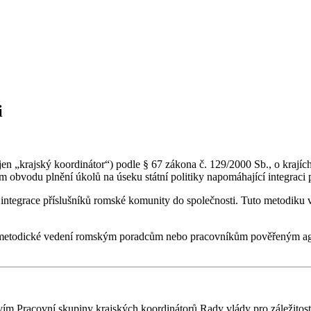
i
e jen „krajský koordinátor“) podle § 67 zákona č. 129/2000 Sb., o krají
m obvodu plnění úkolů na úseku státní politiky napomáhající integraci
integrace příslušníků romské komunity do společnosti. Tuto metodiku v
á metodické vedení romským poradcům nebo pracovníkům pověřeným agen
tvím Pracovní skupiny krajských koordinátorů Rady vlády pro záležit