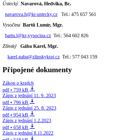
Ústecký
Navarová, Hedvika, Bc.
navarova.h@kr-ustecky.cz
Tel.: 475 657 561
Vysočina
Bartů Lumír, Mgr.
bartu.l@kr-vysocina.cz
Tel.: 564 602 826
Zlínský
Gába Karel, Mgr.
karel.gaba@zlinskykraj.cz
Tel.: 577 043 159
Připojené dokumenty
Zákon o krajích
pdf • 759 kB
Zápis z jednání 11. 9. 2023
pdf • 796 kB
Zápis z jednání 25. 8. 2023
pdf • 954 kB
Zápis z jednání 1.2.2023
pdf • 658 kB
Zápis z jednání 8.11.2022
pdf • 518 kB