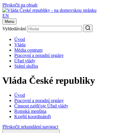
Přeskočit na obsah
EN
Menu
Vyhledávání
Úvod
Vláda
Média centrum
Pracovní a poradní orgány
Úřad vlády
Státní služba
Vláda České republiky
Úvod
Pracovní a poradní orgány
Činnost zajišťuje Úřad vlády
Romská menšina
Krajští koordinátoři
Přeskočit sekundární navigaci