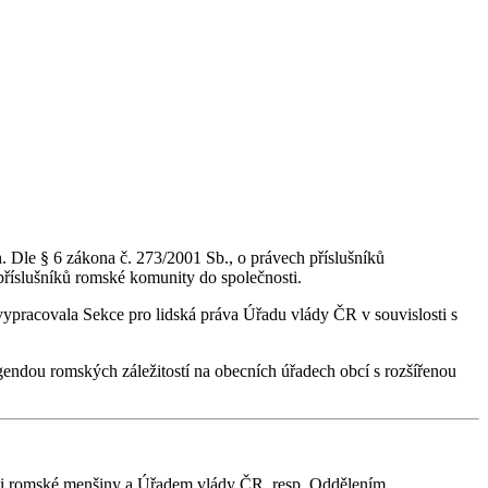
ch. Dle § 6 zákona č. 273/2001 Sb., o právech příslušníků
 příslušníků romské komunity do společnosti.
ypracovala Sekce pro lidská práva Úřadu vlády ČR v souvislosti s
dou romských záležitostí na obecních úřadech obcí s rozšířenou
osti romské menšiny a Úřadem vlády ČR, resp. Oddělením