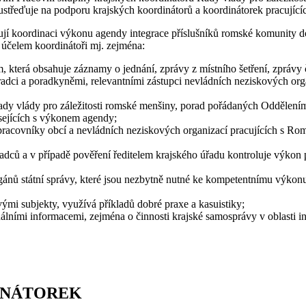
ustřeďuje na podporu krajských koordinátorů a koordinátorek pracující
čují koordinaci výkonu agendy integrace příslušníků romské komunity d
účelem koordinátoři mj. zejména:
terá obsahuje záznamy o jednání, zprávy z místního šetření, zprávy či
dci a poradkyněmi, relevantními zástupci nevládních neziskových organ
Rady vlády pro záležitosti romské menšiny, porad pořádaných Oddělení
isejících s výkonem agendy;
 pracovníky obcí a nevládních neziskových organizací pracujících s Ro
adců a v případě pověření ředitelem krajského úřadu kontroluje výkon 
rgánů státní správy, které jsou nezbytně nutné ke kompetentnímu výko
ými subjekty, využívá příkladů dobré praxe a kasuistiky;
álními informacemi, zejména o činnosti krajské samosprávy v oblasti i
INÁTOREK