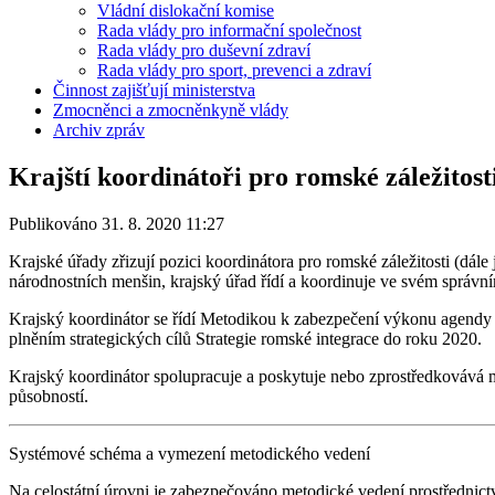
Vládní dislokační komise
Rada vlády pro informační společnost
Rada vlády pro duševní zdraví
Rada vlády pro sport, prevenci a zdraví
Činnost zajišťují ministerstva
Zmocněnci a zmocněnkyně vlády
Archiv zpráv
Krajští koordinátoři pro romské záležitost
Publikováno 31. 8. 2020 11:27
Krajské úřady zřizují pozici koordinátora pro romské záležitosti (dál
národnostních menšin, krajský úřad řídí a koordinuje ve svém správní
Krajský koordinátor se řídí Metodikou k zabezpečení výkonu agendy 
plněním strategických cílů Strategie romské integrace do roku 2020.
Krajský koordinátor spolupracuje a poskytuje nebo zprostředkováv
působností.
Systémové schéma a vymezení metodického vedení
Na celostátní úrovni je zabezpečováno metodické vedení prostřednic