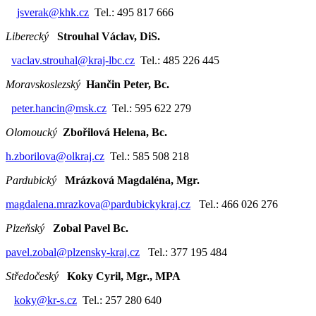
jsverak@khk.cz
Tel.: 495 817 666
Liberecký
Strouhal Václav, DiS.
vaclav.strouhal@kraj-lbc.cz
Tel.: 485 226 445
Moravskoslezský
Hančin Peter, Bc.
peter.hancin@msk.cz
Tel.: 595 622 279
Olomoucký
Zbořilová Helena, Bc.
h.zborilova@olkraj.cz
Tel.: 585 508 218
Pardubický
Mrázková Magdaléna, Mgr.
magdalena.mrazkova@pardubickykraj.cz
Tel.: 466 026
Plzeňský
Zobal Pavel Bc.
pavel.zobal@plzensky-kraj.cz
Tel.: 377 195 48
Středočeský
Koky Cyril, Mgr., MPA
koky@kr-s.cz
Tel.: 257 280 640