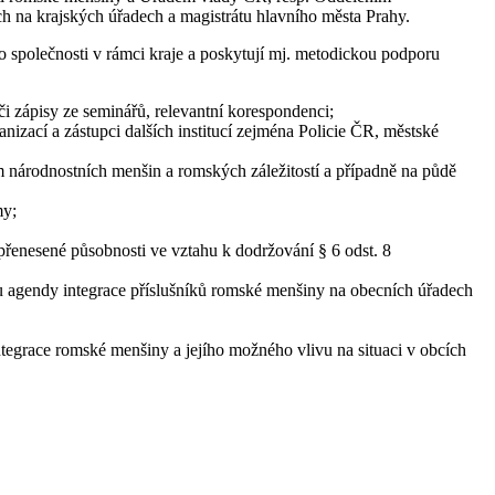
ch na krajských úřadech a magistrátu hlavního města Prahy.
o společnosti v rámci kraje a poskytují mj. metodickou podporu
 zápisy ze seminářů, relevantní korespondenci;
izací a zástupci dalších institucí zejména Policie ČR, městské
m národnostních menšin a romských záležitostí a případně na půdě
my;
přenesené působnosti ve vztahu k dodržování § 6 odst. 8
nu agendy integrace příslušníků romské menšiny na obecních úřadech
ntegrace romské menšiny a jejího možného vlivu na situaci v obcích