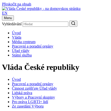
Přeskočit na obsah
EN
Menu
Vyhledávání
Úvod
Vláda
Média centrum
Pracovní a poradní orgány
Úřad vlády
Státní služba
Vláda České republiky
Úvod
Pracovní a poradní orgány
Činnost zajišťuje Úřad vlády
Lidská práva
Výbory a Pracovní skupiny
Pro práva LGBTI+ lidí
Ze zasedání Výboru