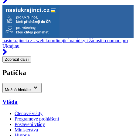
nasiukrajinci.cz - web koordinující nabídky i žádosti o pomoc pro
Ukrajinu
Zobrazit další
Patička
Možná hledáte
Vláda
Členové vlády
Programové prohlášení
Postavení vlády
Ministerstva
Historie