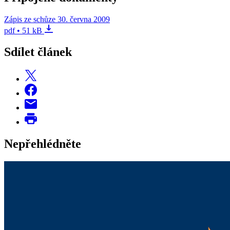
Zápis ze schůze 30. června 2009
pdf • 51 kB
Sdílet článek
Nepřehlédněte