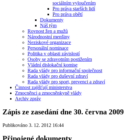
sociálním vyloučením
Pro práva starších lidí
Pro práva obětí
Dokumenty
Náš tým
Rovnost žen a mužů
Národnostní menšiny
Neziskové organizace
Personální nominace
Politika v oblasti závislostí
Osoby se zdravotním postižením
Vládní dislokační komise
Rada vlády pro informační společnost
Rada vlády pro duševní zdraví
Rada vlády pro sport, prevenci a zdraví
Činnost zajišťují ministerstva
Zmocněnci a zmocněnkyně vlády
Archiv zpráv
Zápis ze zasedání dne 30. června 2009
Publikováno 3. 12. 2012 16:44
Připojené dokumenty