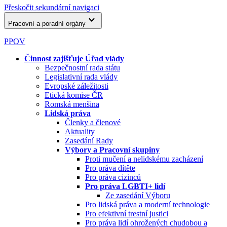
Přeskočit sekundární navigaci
Pracovní a poradní orgány
PPOV
Činnost zajišťuje Úřad vlády
Bezpečnostní rada státu
Legislativní rada vlády
Evropské záležitosti
Etická komise ČR
Romská menšina
Lidská práva
Členky a členové
Aktuality
Zasedání Rady
Výbory a Pracovní skupiny
Proti mučení a nelidskému zacházení
Pro práva dítěte
Pro práva cizinců
Pro práva LGBTI+ lidí
Ze zasedání Výboru
Pro lidská práva a moderní technologie
Pro efektivní trestní justici
Pro práva lidí ohrožených chudobou a