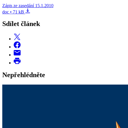
Zápis ze zasedání 15.1.2010
doc • 71 kB
Sdílet článek
Nepřehlédněte