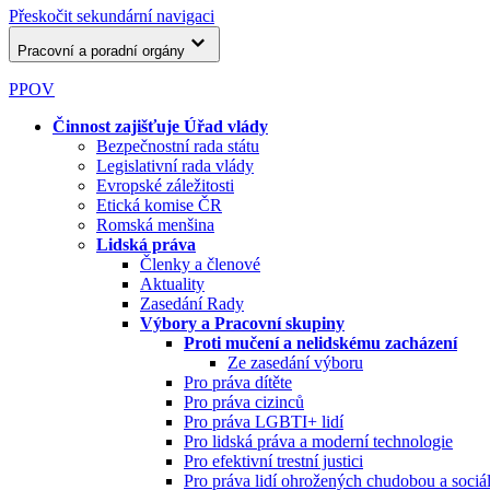
Přeskočit sekundární navigaci
Pracovní a poradní orgány
PPOV
Činnost zajišťuje Úřad vlády
Bezpečnostní rada státu
Legislativní rada vlády
Evropské záležitosti
Etická komise ČR
Romská menšina
Lidská práva
Členky a členové
Aktuality
Zasedání Rady
Výbory a Pracovní skupiny
Proti mučení a nelidskému zacházení
Ze zasedání výboru
Pro práva dítěte
Pro práva cizinců
Pro práva LGBTI+ lidí
Pro lidská práva a moderní technologie
Pro efektivní trestní justici
Pro práva lidí ohrožených chudobou a soci