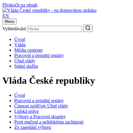
Přeskočit na obsah
EN
Menu
Vyhledávání
Úvod
Vláda
Média centrum
Pracovní a poradní orgány
Úřad vlády
Státní služba
Vláda České republiky
Úvod
Pracovní a poradní orgány
Činnost zajišťuje Úřad vlády
Lidská práva
Výbory a Pracovní skupiny
Proti mučení a nelidskému zacházení
Ze zasedání výboru