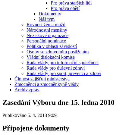
Pro práva starších lidí
Pro práva obětí
Dokumenty
Náš tým
Rovnost žen a mužů
Národnostní menšiny
Neziskové organizace
Personální nominace
Politika v oblasti závislostí
Osoby se zdravotním postižením
Vládní dislokační komise
Rada vlády pro informační společnost
Rada vlády pro duševní zdraví
Rada vlády pro sport, prevenci a zdraví
Činnost zajišťují ministerstva
Zmocněnci a zmocněnkyně vlády
Archiv zpráv
Zasedání Výboru dne 15. ledna 2010
Publikováno 5. 4. 2013 9:09
Připojené dokumenty