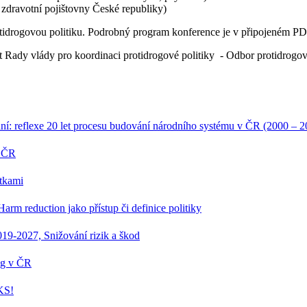
zdravotní pojištovny České republiky)
tidrogovou politiku. Podrobný program konference je v připojeném PD
át Rady vlády pro koordinaci protidrogové politiky - Odbor protidrog
ní: reflexe 20 let procesu budování národního systému v ČR (2000 – 2
v ČR
átkami
arm reduction jako přístup či definice politiky
9-2027, Snižování rizik a škod
rog v ČR
KS!