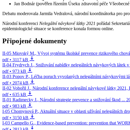
Jan Bodnár (pověřen řízením Úseku zdravotní péče Všeobecné 
Debatu moderovala Jarmila Vedralová, národní koordinátorka pro pro
Národní konferenci
Nelegální návykové látky 2021
pořádal Sekretari
epidemiologické situace se konference konala formou online.
Připojené dokumenty
II-05 Miovský M., Vývoj systému školské prevence rizikového chová
pdf • 3117 kB
II-04 Frydrych J., Snižování nabídky nelegálních návykových látek 
pdf • 973 kB
II-03 Popov P., Léčba poruch vyvolaných nelegálními návykovými l
pdf • 2074 kB
II-02 Vobořil J., Národní konference nelegální návykové látky 2021, H
pdf • 635 kB
II-01 Radimecky J., Národní strategie prevence a snižování škod ... 201
pdf • 983 kB
I-05 Chomynová P., Aktuální situace v oblasti užívání nelegálních d
pdf • 3150 kB
I-03 Campello G., Evidence-based prevention: prevention that WOR
pdf • 2813 kB