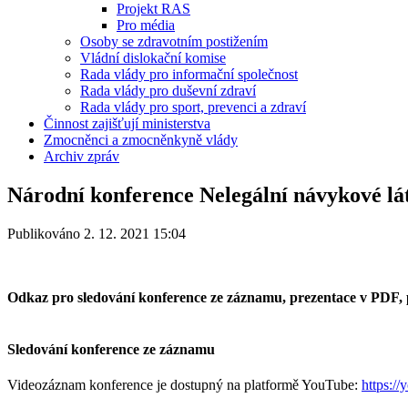
Projekt RAS
Pro média
Osoby se zdravotním postižením
Vládní dislokační komise
Rada vlády pro informační společnost
Rada vlády pro duševní zdraví
Rada vlády pro sport, prevenci a zdraví
Činnost zajišťují ministerstva
Zmocněnci a zmocněnkyně vlády
Archiv zpráv
Národní konference Nelegální návykové lá
Publikováno 2. 12. 2021 15:04
Odkaz pro sledování konference ze záznamu, prezentace v PDF, 
Sledování konference ze záznamu
Videozáznam konference je dostupný na platformě YouTube:
https:/