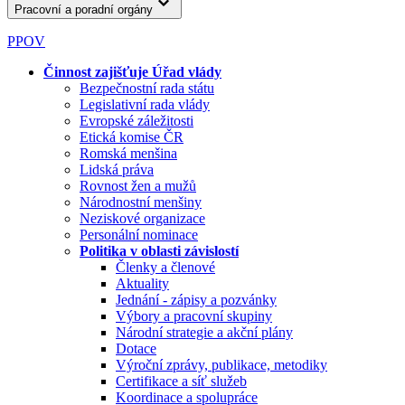
Pracovní a poradní orgány
PPOV
Činnost zajišťuje Úřad vlády
Bezpečnostní rada státu
Legislativní rada vlády
Evropské záležitosti
Etická komise ČR
Romská menšina
Lidská práva
Rovnost žen a mužů
Národnostní menšiny
Neziskové organizace
Personální nominace
Politika v oblasti závislostí
Členky a členové
Aktuality
Jednání - zápisy a pozvánky
Výbory a pracovní skupiny
Národní strategie a akční plány
Dotace
Výroční zprávy, publikace, metodiky
Certifikace a síť služeb
Koordinace a spolupráce