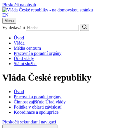
Přeskočit na obsah
EN
Menu
Vyhledávání
Úvod
Vláda
Média centrum
Pracovní a poradní orgány
Úřad vlády
Státní služba
Vláda České republiky
Úvod
Pracovní a poradní orgány
Činnost zajišťuje Úřad vlády
Politika v oblasti závislostí
Koordinace a spolupráce
Přeskočit sekundární navigaci