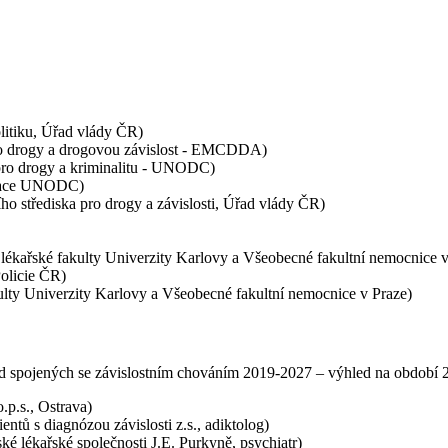
litiku, Úřad vlády ČR)
pro drogy a drogovou závislost - EMCDDA)
pro drogy a kriminalitu - UNODC)
litace UNODC)
střediska pro drogy a závislosti, Úřad vlády ČR)
. lékařské fakulty Univerzity Karlovy a Všeobecné fakultní nemocnice v
olicie ČR)
ulty Univerzity Karlovy a Všeobecné fakultní nemocnice v Praze)
od spojených se závislostním chováním 2019-2027 – výhled na období 2
p.s., Ostrava)
tů s diagnózou závislosti z.s., adiktolog)
é lékařské společnosti J.E. Purkyně, psychiatr)