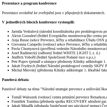
Prezentace a program konference
Prezentace uvolněné ke zveřejnění jsou v připojených dokumentech.
V jednotlivých blocích konference vystoupili:
Jarmila Vedralová (národní koordinátorka pro protidrogovou po
Alexis Goosdeel (ředitel Evropského monitorovacího centra 
Anja Busse (sekce Prevence, léčby a rehabilitace Úřadu OSN 
Giovanna Campello (vedoucí sekce Prevence, léčby a rehabi
Pavla Chomynová (pověřená vedením Národního monitorovacího 
Josef Radimecký (odborný ředitel WHITE LIGHT I, z. ú.)
Jindřich Vobořil (ředitel Společnosti Podané ruce o.p.s.)
Petr Popov (primář a zástupce přednosty Kliniky adiktologie 1
Jakub Frydrych (ředitel Národní protidrogové centrály SKPV P
Michal Miovský (přednosta Kliniky adiktologie 1. lékařské fak
Panelová debata
Panelové debaty na téma "Národní strategie prevence a snižování šk
Tomáš Waloszek (vedoucí centra primární prevence Renarkon,o.
František Trantina (předseda spolku RECOVERY sdružení pacien
Jakub Minařík (předseda Společnosti pro návykové nemoci Česk