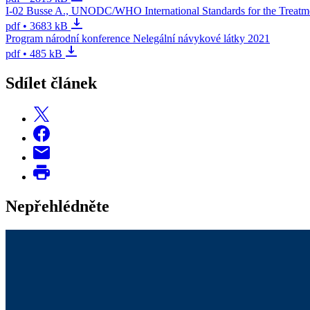
I-02 Busse A., UNODC/WHO International Standards for the Treatm
pdf • 3683 kB
Program národní konference Nelegální návykové látky 2021
pdf • 485 kB
Sdílet článek
Nepřehlédněte