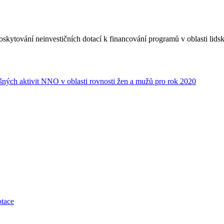
kytování neinvestičních dotací k financování programů v oblasti lids
šných aktivit NNO v oblasti rovnosti žen a mužů pro rok 2020
otace