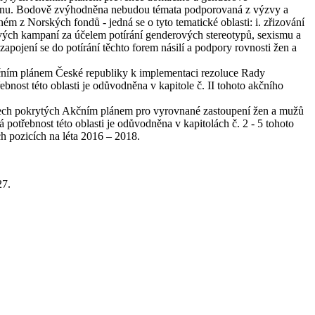
o plánu. Bodově zvýhodněna nebudou témata podporovaná z výzvy a
z Norských fondů - jedná se o tyto tematické oblasti: i. zřizování
tových kampaní za účelem potírání genderových stereotypů, sexismu a
ojení se do potírání těchto forem násilí a podpory rovnosti žen a
 Akčním plánem České republiky k implementaci rezoluce Rady
bnost této oblasti je odůvodněna v kapitole č. II tohoto akčního
matech pokrytých Akčním plánem pro vyrovnané zastoupení žen a mužů
otřebnost této oblasti je odůvodněna v kapitolách č. 2 - 5 tohoto
h pozicích na léta 2016 – 2018.
27.