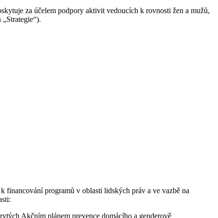
skytuje za účelem podpory aktivit vedoucích k rovnosti žen a mužů,
 „Strategie“).
 k financování programů v oblasti lidských práv a ve vazbě na
sti:
 pokrytých Akčním plánem prevence domácího a genderově