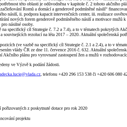
 potřebnost této oblasti je odůvodněna v kapitole č. 2 tohoto akčníh
ačleňování Romů a domácí a genderově podmíněné násilí“ financovaném 
 násilí, ii. podpora kapacit intervenčních center, iii. realizace osvě
írání nových forem genderově podmíněného násilí a motivace mužů k zap
 pro násilné osoby.
 na specifický cíl Strategie č. 7.2 a 7.4), a to v tématech pokrytých
 souvisejících rezolucí na léta 2017 – 2020. Aktuální společenská potře
zicích (ve vazbě na specifický cíl Strategie č. 2.1 a 2.4), a to v té
ením vlády ČR ze dne 11. července 2016 č. 632. Aktuální společenská p
ání Akčního plánu pro vyrovnané zastoupení žen a mužů v rozhodovacíc
edeny ve Výzvě k podání žádosti.
adecka.lucie@vlada.cz
, telefonu +420 296 153 538 či +420 606 080 4
í pořizovaných z poskytnuté dotace pro rok 2020
ancování projektu