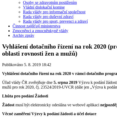
Osoby se zdravotním postižením
Vládní dislokační komise
Rada vlády pro informační společnost
Rada vlády pro duševní zdraví
Rada vlády pro sport, prevenci a zdraví
Činnost zajišťují ministerstva
Zmocněnci a zmocněnkyně vlády
Archiv zpráv
Vyhlášení dotačního řízení na rok 2020 (p
oblasti rovnosti žen a mužů)
Publikováno 5. 8. 2019 18:42
Vyhlášení dotačního řízení na rok 2020 v rámci dotačního progra
Úřad vlády ČR zveřejňuje dne
5. srpna 2019
Výzvu k podání žádosti 
mužů pro rok 2020, čj. 23524/2019-UVCR (dále jen „Výzva k podání
Lhůta pro podání Žádosti
Žádost
musí být elektronicky odeslána ve webové aplikaci
nejpozděj
Věcné zaměření Výzvy k podání žádosti a účel dotace