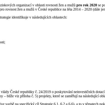
ziskových organizací v oblasti rovnosti žen a mužů
pro rok 2020
se po
 pro rovnost žen a mužů v České republice na léta 2014 – 2020 (dále jen
rategie identifikuje v následujících oblastech:
sti;
 vlády České republiky č. 24/2019 o poskytování neinvestičních dotací
blíže viz příloha č. 5) projekty, které se zaměřují na následující obla
ve vazbě na specifický cíl Strategie 6.1, 6.2 a 6.6), a to v tématech