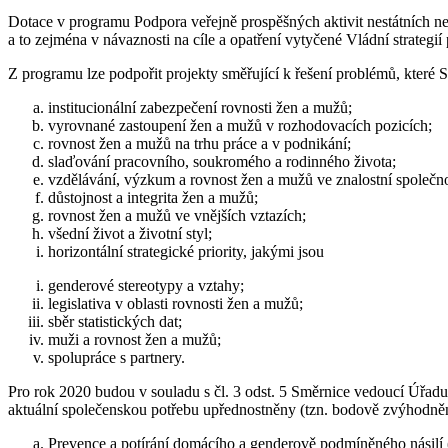
Dotace v programu Podpora veřejně prospěšných aktivit nestátních ne
a to zejména v návaznosti na cíle a opatření vytyčené Vládní strategií
Z programu lze podpořit projekty směřující k řešení problémů, které St
institucionální zabezpečení rovnosti žen a mužů;
vyrovnané zastoupení žen a mužů v rozhodovacích pozicích;
rovnost žen a mužů na trhu práce a v podnikání;
slaďování pracovního, soukromého a rodinného života;
vzdělávání, výzkum a rovnost žen a mužů ve znalostní společno
důstojnost a integrita žen a mužů;
rovnost žen a mužů ve vnějších vztazích;
všední život a životní styl;
horizontální strategické priority, jakými jsou
genderové stereotypy a vztahy;
legislativa v oblasti rovnosti žen a mužů;
sběr statistických dat;
muži a rovnost žen a mužů;
spolupráce s partnery.
Pro rok 2020 budou v souladu s čl. 3 odst. 5 Směrnice vedoucí Úřadu
aktuální společenskou potřebu upřednostněny (tzn. bodově zvýhodněny – 
Prevence a potírání domácího a genderově podmíněného násilí (