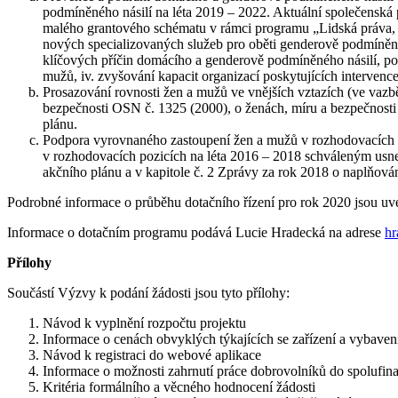
podmíněného násilí na léta 2019 – 2022. Aktuální společenská
malého grantového schématu v rámci programu „Lidská práva, z
nových specializovaných služeb pro oběti genderově podmíněného
klíčových příčin domácího a genderově podmíněného násilí, pot
mužů, iv. zvyšování kapacit organizací poskytujících intervence
Prosazování rovnosti žen a mužů ve vnějších vztazích (ve vazbě
bezpečnosti OSN č. 1325 (2000), o ženách, míru a bezpečnosti a
plánu.
Podpora vyrovnaného zastoupení žen a mužů v rozhodovacích po
v rozhodovacích pozicích na léta 2016 – 2018 schváleným usnes
akčního plánu a v kapitole č. 2 Zprávy za rok 2018 o naplňov
Podrobné informace o průběhu dotačního řízení pro rok 2020 jsou uv
Informace o dotačním programu podává Lucie Hradecká na adrese
hr
Přílohy
Součástí Výzvy k podání žádosti jsou tyto přílohy:
Návod k vyplnění rozpočtu projektu
Informace o cenách obvyklých týkajících se zařízení a vybaven
Návod k registraci do webové aplikace
Informace o možnosti zahrnutí práce dobrovolníků do spolufin
Kritéria formálního a věcného hodnocení žádosti