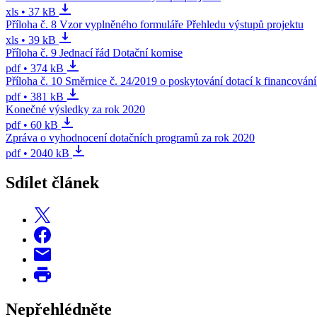
xls • 37 kB
Příloha č. 8 Vzor vyplněného formuláře Přehledu výstupů projektu
xls • 39 kB
Příloha č. 9 Jednací řád Dotační komise
pdf • 374 kB
Příloha č. 10 Směrnice č. 24/2019 o poskytování dotací k financování
pdf • 381 kB
Konečné výsledky za rok 2020
pdf • 60 kB
Zpráva o vyhodnocení dotačních programů za rok 2020
pdf • 2040 kB
Sdílet článek
Nepřehlédněte