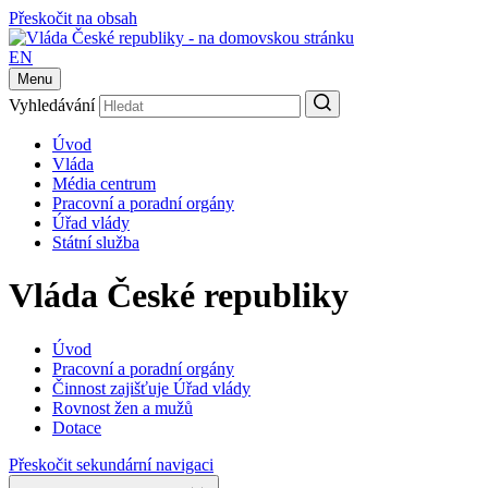
Přeskočit na obsah
EN
Menu
Vyhledávání
Úvod
Vláda
Média centrum
Pracovní a poradní orgány
Úřad vlády
Státní služba
Vláda České republiky
Úvod
Pracovní a poradní orgány
Činnost zajišťuje Úřad vlády
Rovnost žen a mužů
Dotace
Přeskočit sekundární navigaci