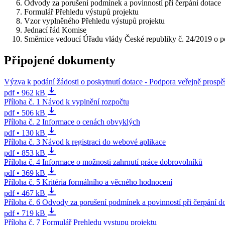
Odvody za porušení podmínek a povinností při čerpání dotace
Formulář Přehledu výstupů projektu
Vzor vyplněného Přehledu výstupů projektu
Jednací řád Komise
Směrnice vedoucí Úřadu vlády České republiky č. 24/2019 o pos
Připojené dokumenty
Výzva k podání žádosti o poskytnutí dotace - Podpora veřejně prospě
pdf • 962 kB
Příloha č. 1 Návod k vyplnění rozpočtu
pdf • 506 kB
Příloha č. 2 Informace o cenách obvyklých
pdf • 130 kB
Příloha č. 3 Návod k registraci do webové aplikace
pdf • 853 kB
Příloha č. 4 Informace o možnosti zahrnutí práce dobrovolníků
pdf • 369 kB
Příloha č. 5 Kritéria formálního a věcného hodnocení
pdf • 467 kB
Příloha č. 6 Odvody za porušení podmínek a povinností při čerpání d
pdf • 719 kB
Příloha č. 7 Formulář Prehledu vystupu projektu