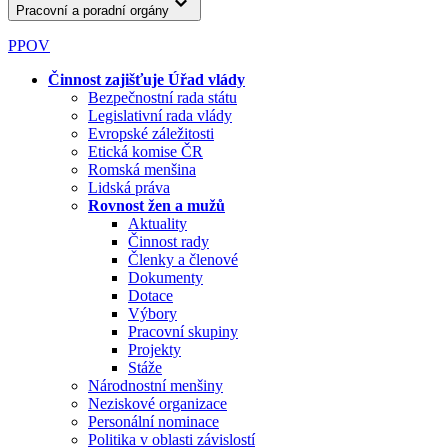
Pracovní a poradní orgány
PPOV
Činnost zajišťuje Úřad vlády
Bezpečnostní rada státu
Legislativní rada vlády
Evropské záležitosti
Etická komise ČR
Romská menšina
Lidská práva
Rovnost žen a mužů
Aktuality
Činnost rady
Členky a členové
Dokumenty
Dotace
Výbory
Pracovní skupiny
Projekty
Stáže
Národnostní menšiny
Neziskové organizace
Personální nominace
Politika v oblasti závislostí