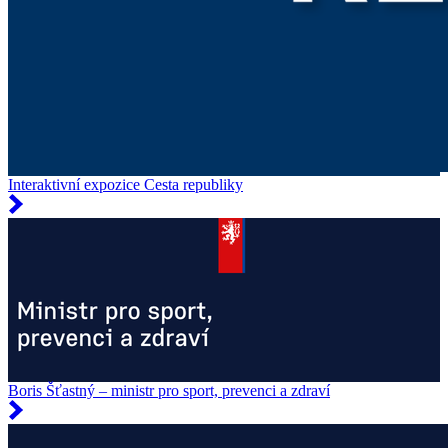
Interaktivní expozice Cesta republiky
Boris Šťastný – ministr pro sport, prevenci a zdraví