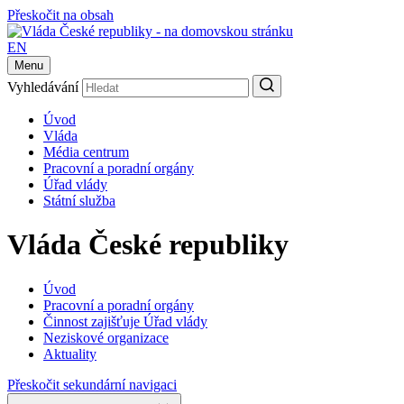
Přeskočit na obsah
EN
Menu
Vyhledávání
Úvod
Vláda
Média centrum
Pracovní a poradní orgány
Úřad vlády
Státní služba
Vláda České republiky
Úvod
Pracovní a poradní orgány
Činnost zajišťuje Úřad vlády
Neziskové organizace
Aktuality
Přeskočit sekundární navigaci