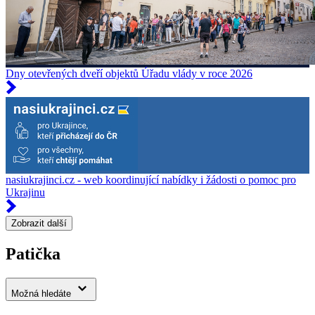
Dny otevřených dveří objektů Úřadu vlády v roce 2026
nasiukrajinci.cz - web koordinující nabídky i žádosti o pomoc pro
Ukrajinu
Zobrazit další
Patička
Možná hledáte