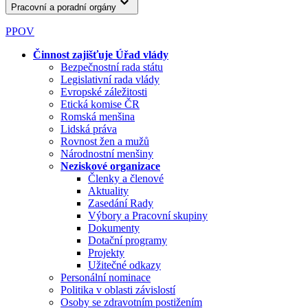
Pracovní a poradní orgány
PPOV
Činnost zajišťuje Úřad vlády
Bezpečnostní rada státu
Legislativní rada vlády
Evropské záležitosti
Etická komise ČR
Romská menšina
Lidská práva
Rovnost žen a mužů
Národnostní menšiny
Neziskové organizace
Členky a členové
Aktuality
Zasedání Rady
Výbory a Pracovní skupiny
Dokumenty
Dotační programy
Projekty
Užitečné odkazy
Personální nominace
Politika v oblasti závislostí
Osoby se zdravotním postižením