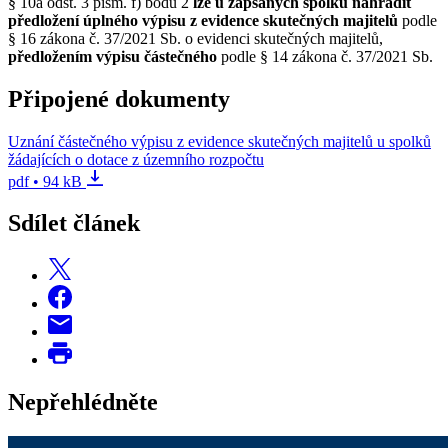
§ 10a odst. 3 písm. f) bodu 2
lze u zapsaných spolků nahradit
předložení úplného výpisu z evidence skutečných majitelů
podle
§ 16 zákona č. 37/2021 Sb. o evidenci skutečných majitelů,
předložením výpisu částečného
podle § 14 zákona č. 37/2021 Sb.
Připojené dokumenty
Uznání částečného výpisu z evidence skutečných majitelů u spolků
žádajících o dotace z územního rozpočtu
pdf • 94 kB
Sdílet článek
Nepřehlédněte