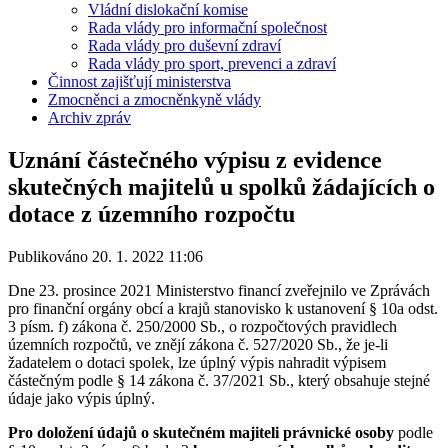
Vládní dislokační komise
Rada vlády pro informační společnost
Rada vlády pro duševní zdraví
Rada vlády pro sport, prevenci a zdraví
Činnost zajišťují ministerstva
Zmocněnci a zmocněnkyně vlády
Archiv zpráv
Uznání částečného výpisu z evidence
skutečných majitelů u spolků žádajících o
dotace z územního rozpočtu
Publikováno 20. 1. 2022 11:06
Dne 23. prosince 2021 Ministerstvo financí zveřejnilo ve Zprávách
pro finanční orgány obcí a krajů stanovisko k ustanovení § 10a odst.
3 písm. f) zákona č. 250/2000 Sb., o rozpočtových pravidlech
územních rozpočtů, ve znějí zákona č. 527/2020 Sb., že je-li
žadatelem o dotaci spolek, lze úplný výpis nahradit výpisem
částečným podle § 14 zákona č. 37/2021 Sb., který obsahuje stejné
údaje jako výpis úplný.
Pro doložení údajů o skutečném majiteli právnické osoby
podle