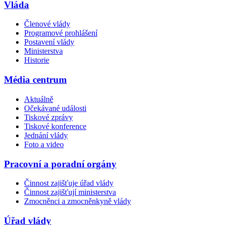
Vláda
Členové vlády
Programové prohlášení
Postavení vlády
Ministerstva
Historie
Média centrum
Aktuálně
Očekávané události
Tiskové zprávy
Tiskové konference
Jednání vlády
Foto a video
Pracovní a poradní orgány
Činnost zajišťuje úřad vlády
Činnost zajišťují ministerstva
Zmocněnci a zmocněnkyně vlády
Úřad vlády