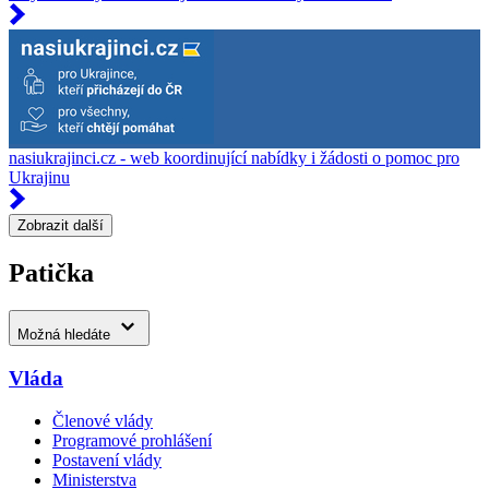
nasiukrajinci.cz - web koordinující nabídky i žádosti o pomoc pro
Ukrajinu
Zobrazit další
Patička
Možná hledáte
Vláda
Členové vlády
Programové prohlášení
Postavení vlády
Ministerstva