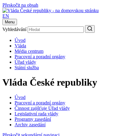
Přeskočit na obsah
EN
Menu
Vyhledávání
Úvod
Vláda
Média centrum
Pracovní a poradní orgány
Úřad vlády
Státní služba
Vláda České republiky
Úvod
Pracovní a poradní orgány
Činnost zajišťuje Úřad vlády
Legislativní rada vlády
Programy zasedání
Archiv zasedání
Přeskočit sekundární navigaci