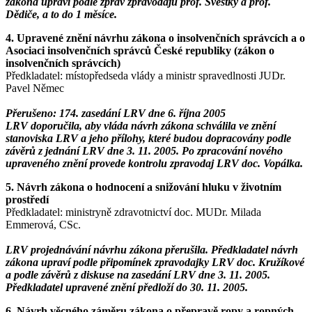
zákona upraví podle zpráv zpravodajů prof. Švestky a prof.
Dědiče, a to do 1 měsíce.
4. Upravené znění návrhu zákona o insolvenčních správcích a o
Asociaci insolvenčních správců České republiky (zákon o
insolvenčních správcích)
Předkladatel: místopředseda vlády a ministr spravedlnosti JUDr.
Pavel Němec
Přerušeno: 174. zasedání LRV dne 6. října 2005
LRV doporučila, aby vláda návrh zákona schválila ve znění
stanoviska LRV a jeho přílohy, které budou dopracovány podle
závěrů z jednání LRV dne 3. 11. 2005. Po zpracování nového
upraveného znění provede kontrolu zpravodaj LRV doc. Vopálka.
5. Návrh zákona o hodnocení a snižování hluku v životním
prostředí
Předkladatel: ministryně zdravotnictví doc. MUDr. Milada
Emmerová, CSc.
LRV projednávání návrhu zákona přerušila. Předkladatel návrh
zákona upraví podle připomínek zpravodajky LRV doc. Kružíkové
a podle závěrů z diskuse na zasedání LRV dne 3. 11. 2005.
Předkladatel upravené znění předloží do 30. 11. 2005.
6. Návrh věcného záměru zákona o přepravě ropy a ropných