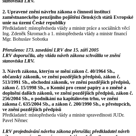
stanoviska LRV.
2. Upravené znění návrhu zákona o činnosti institucí
zaměstnaneckého penzijního pojištění členských států Evropské
unie na území České republiky
Předkladatel: místopředseda vlády a ministr práce a sociálních věcí
Ing. Zdeněk Škromach a 1. místopředseda vlády a ministr financí
Mgr. Bohuslav Sobotka
Přerušeno: 173. zasedání LRV dne 15. září 2005
LRV doporučila, aby vláda návrh zákona schválila ve znění
stanoviska LRV.
3. Návrh zákona, kterým se mění zákon č. 40/1964 Sb.,
občanský zákoník, ve znění pozdějších předpisů, zákon č.
513/1991 Sb., obchodní zákoník, ve znění pozdějších předpisů,
zákon č. 15/1998 Sb., o Komisi pro cenné papíry a o změně a
doplnění dalších zákonů, ve znění pozdějších předpisů, zákon č.
256/2004 Sb., o podnikání na kapitálovém trhu, ve znění
zákona č. 635/2004 Sb., a zákon č. 200/1990 Sb., o přestupcích,
ve znění pozdějších předpisů
Předkladatel: místopředseda vlády a ministr spravedlnosti JUDr.
Pavel Němec
LRV projednávání návrhu zákona přerušila; předkladatel návrh