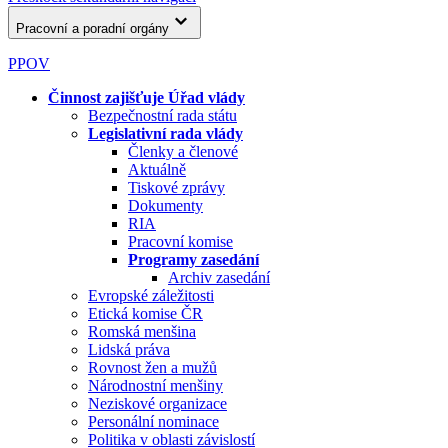
Pracovní a poradní orgány
PPOV
Činnost zajišťuje Úřad vlády
Bezpečnostní rada státu
Legislativní rada vlády
Členky a členové
Aktuálně
Tiskové zprávy
Dokumenty
RIA
Pracovní komise
Programy zasedání
Archiv zasedání
Evropské záležitosti
Etická komise ČR
Romská menšina
Lidská práva
Rovnost žen a mužů
Národnostní menšiny
Neziskové organizace
Personální nominace
Politika v oblasti závislostí