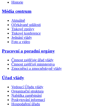
Historie
Média centrum
Aktuálně
Očekávané události
Tiskové zprávy
Tiskové konference
Jednání vlády
Foto a video
Pracovní a poradní orgány
Činnost zajišťuje úřad vlády
Činnost zajišťují ministerstva
Zmocněnci a zmocněnkyně vlády
Úřad vlády
Vedoucí Úřadu vlády
Organizační struktura
Nabídka zaměstnání
Poskytování informací
Hospodaření úřadu