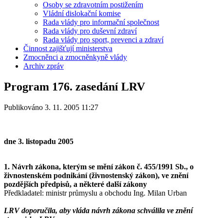
Osoby se zdravotním postižením
Vládní dislokační komise
Rada vlády pro informační společnost
Rada vlády pro duševní zdraví
Rada vlády pro sport, prevenci a zdraví
Činnost zajišťují ministerstva
Zmocněnci a zmocněnkyně vlády
Archiv zpráv
Program 176. zasedání LRV
Publikováno 3. 11. 2005 11:27
dne 3. listopadu 2005
1. Návrh zákona, kterým se mění zákon č. 455/1991 Sb., o
živnostenském podnikání (živnostenský zákon), ve znění
pozdějších předpisů, a některé další zákony
Předkladatel: ministr průmyslu a obchodu Ing. Milan Urban
LRV doporučila, aby vláda návrh zákona schválila ve znění