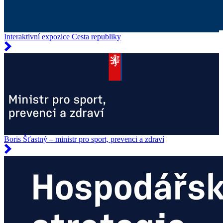
Interaktivní expozice Cesta republiky
Boris Šťastný – ministr pro sport, prevenci a zdraví