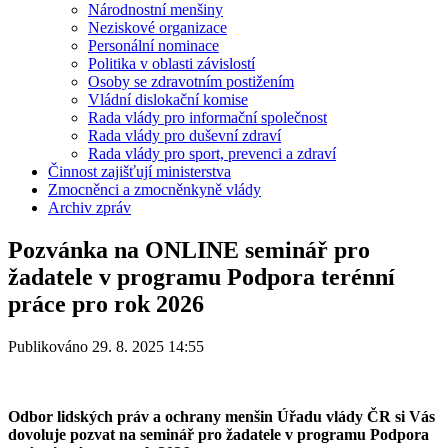
Národnostní menšiny
Neziskové organizace
Personální nominace
Politika v oblasti závislostí
Osoby se zdravotním postižením
Vládní dislokační komise
Rada vlády pro informační společnost
Rada vlády pro duševní zdraví
Rada vlády pro sport, prevenci a zdraví
Činnost zajišťují ministerstva
Zmocněnci a zmocněnkyně vlády
Archiv zpráv
Pozvánka na ONLINE seminář pro
žadatele v programu Podpora terénní
práce pro rok 2026
Publikováno 29. 8. 2025 14:55
Odbor lidských práv a ochrany menšin Úřadu vlády ČR si Vás
dovoluje pozvat na seminář pro žadatele v programu Podpora