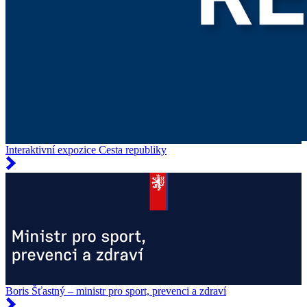
Interaktivní expozice Cesta republiky
Boris Šťastný – ministr pro sport, prevenci a zdraví