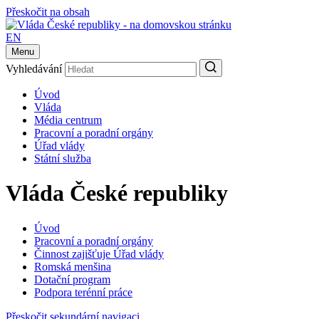
Přeskočit na obsah
EN
Menu
Vyhledávání
Úvod
Vláda
Média centrum
Pracovní a poradní orgány
Úřad vlády
Státní služba
Vláda České republiky
Úvod
Pracovní a poradní orgány
Činnost zajišťuje Úřad vlády
Romská menšina
Dotační program
Podpora terénní práce
Přeskočit sekundární navigaci