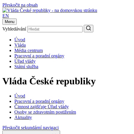
Přeskočit na obsah
EN
Menu
Vyhledávání
Úvod
Vláda
Média centrum
Pracovní a poradní orgány
Úřad vlády
Státní služba
Vláda České republiky
Úvod
Pracovní a poradní orgány
Činnost zajišťuje Úřad vlády
Osoby se zdravotním postižením
Aktuality
Přeskočit sekundární navigaci