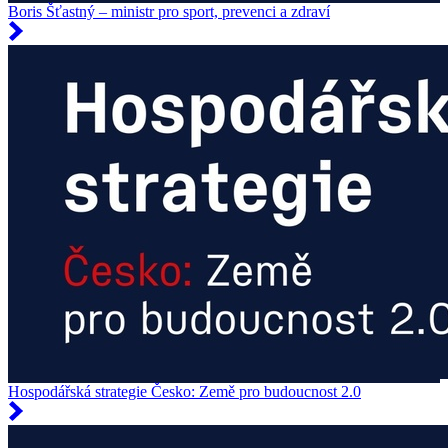
Boris Šťastný – ministr pro sport, prevenci a zdraví
Hospodářská strategie Česko: Země pro budoucnost 2.0