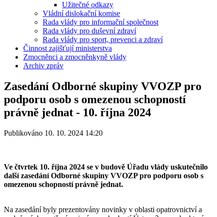
Užitečné odkazy
Vládní dislokační komise
Rada vlády pro informační společnost
Rada vlády pro duševní zdraví
Rada vlády pro sport, prevenci a zdraví
Činnost zajišťují ministerstva
Zmocněnci a zmocněnkyně vlády
Archiv zpráv
Zasedání Odborné skupiny VVOZP pro
podporu osob s omezenou schopností
právně jednat - 10. října 2024
Publikováno 10. 10. 2024 14:20
Ve čtvrtek 10. října 2024 se v budově Úřadu vlády uskutečnilo
další zasedání Odborné skupiny VVOZP pro podporu osob s
omezenou schopností právně jednat.
Na zasedání byly prezentovány novinky v oblasti opatrovnictví a