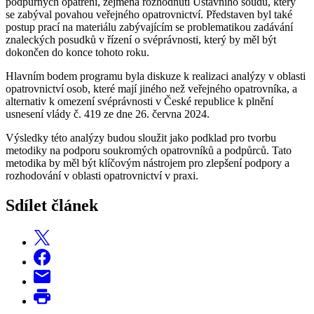
podpůrných opatření, zejména rozhodnutí Ústavního soudu, který
se zabýval povahou veřejného opatrovnictví. Představen byl také
postup prací na materiálu zabývajícím se problematikou zadávání
znaleckých posudků v řízení o svéprávnosti, který by měl být
dokončen do konce tohoto roku.
Hlavním bodem programu byla diskuze k realizaci analýzy v oblasti
opatrovnictví osob, které mají jiného než veřejného opatrovníka, a
alternativ k omezení svéprávnosti v České republice k plnění
usnesení vlády č. 419 ze dne 26. června 2024.
Výsledky této analýzy budou sloužit jako podklad pro tvorbu
metodiky na podporu soukromých opatrovníků a podpůrců. Tato
metodika by měl být klíčovým nástrojem pro zlepšení podpory a
rozhodování v oblasti opatrovnictví v praxi.
Sdílet článek