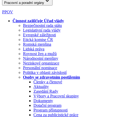
Pracovní a poradní orgány
PPOV
Činnost zajišťuje Úřad vlády
Bezpečnostní rada státu
Legislativní rada vlády
Evropské záležitosti
Etická komise ČR
Romská menšina
Lidská práva
Rovnost žen a mužů
Národnostní menšiny
Neziskové organizace
Personální nominace
Politika v oblasti závislostí
Osoby se zdravotním postižením
Členky a členové
Aktuality
Zasedání Rady
Výbory a Pracovní skupiny
Dokumenty
Dotační program
Program přístupnosti
Cena za publicistické práce