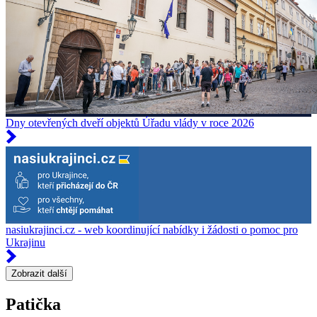
Dny otevřených dveří objektů Úřadu vlády v roce 2026
nasiukrajinci.cz - web koordinující nabídky i žádosti o pomoc pro
Ukrajinu
Zobrazit další
Patička