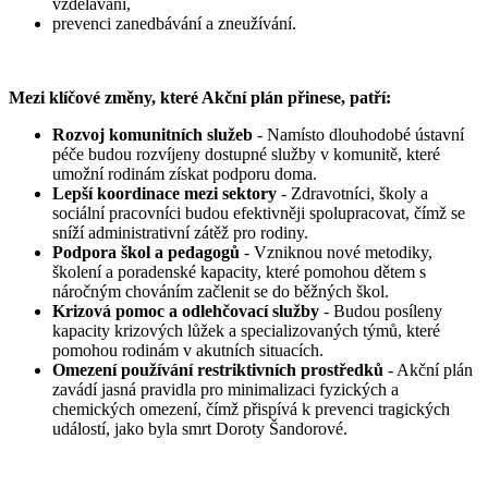
vzdělávání,
prevenci zanedbávání a zneužívání.
Mezi klíčové změny, které Akční plán přinese, patří:
Rozvoj komunitních služeb
- Namísto dlouhodobé ústavní
péče budou rozvíjeny dostupné služby v komunitě, které
umožní rodinám získat podporu doma.
Lepší koordinace mezi sektory
- Zdravotníci, školy a
sociální pracovníci budou efektivněji spolupracovat, čímž se
sníží administrativní zátěž pro rodiny.
Podpora škol a pedagogů
- Vzniknou nové metodiky,
školení a poradenské kapacity, které pomohou dětem s
náročným chováním začlenit se do běžných škol.
Krizová pomoc a odlehčovací služby
- Budou posíleny
kapacity krizových lůžek a specializovaných týmů, které
pomohou rodinám v akutních situacích.
Omezení používání restriktivních prostředků
- Akční plán
zavádí jasná pravidla pro minimalizaci fyzických a
chemických omezení, čímž přispívá k prevenci tragických
událostí, jako byla smrt Doroty Šandorové.