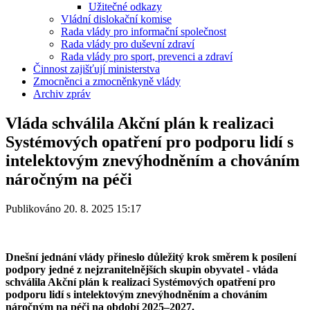
Užitečné odkazy
Vládní dislokační komise
Rada vlády pro informační společnost
Rada vlády pro duševní zdraví
Rada vlády pro sport, prevenci a zdraví
Činnost zajišťují ministerstva
Zmocněnci a zmocněnkyně vlády
Archiv zpráv
Vláda schválila Akční plán k realizaci
Systémových opatření pro podporu lidí s
intelektovým znevýhodněním a chováním
náročným na péči
Publikováno 20. 8. 2025 15:17
Dnešní jednání vlády přineslo důležitý krok směrem k posílení
podpory jedné z nejzranitelnějších skupin obyvatel - vláda
schválila Akční plán k realizaci Systémových opatření pro
podporu lidí s intelektovým znevýhodněním a chováním
náročným na péči na období 2025–2027.