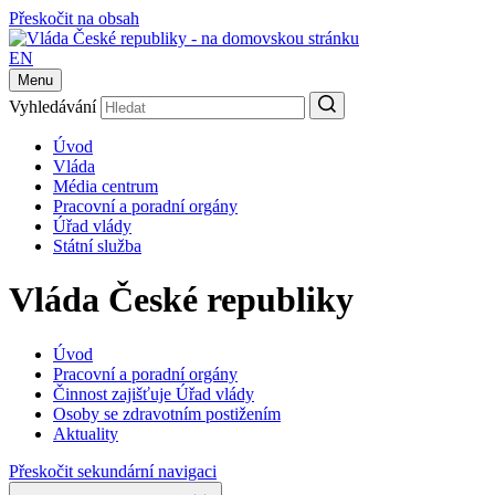
Přeskočit na obsah
EN
Menu
Vyhledávání
Úvod
Vláda
Média centrum
Pracovní a poradní orgány
Úřad vlády
Státní služba
Vláda České republiky
Úvod
Pracovní a poradní orgány
Činnost zajišťuje Úřad vlády
Osoby se zdravotním postižením
Aktuality
Přeskočit sekundární navigaci