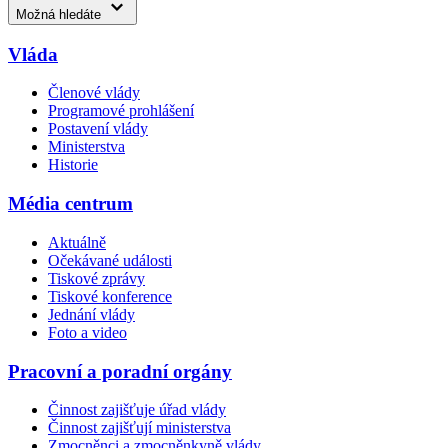
Možná hledáte
Vláda
Členové vlády
Programové prohlášení
Postavení vlády
Ministerstva
Historie
Média centrum
Aktuálně
Očekávané události
Tiskové zprávy
Tiskové konference
Jednání vlády
Foto a video
Pracovní a poradní orgány
Činnost zajišťuje úřad vlády
Činnost zajišťují ministerstva
Zmocněnci a zmocněnkyně vlády