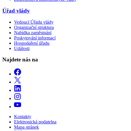
Úřad vlády
Vedoucí Úřadu vlády
Organizační struktura
Nabídka zaměstnání
Poskytování informací
Hospodaření úřadu
Události
Najdete nás na
Kontakty
Elektronická podatelna
Mapa stránek