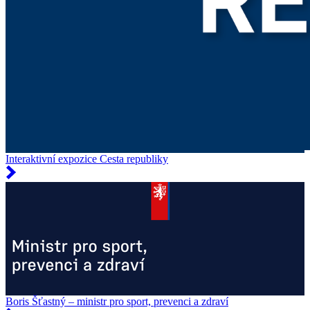
Interaktivní expozice Cesta republiky
Boris Šťastný – ministr pro sport, prevenci a zdraví