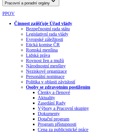
Pracovní a poradní orgány
PPOV
Činnost zajišťuje Úřad vlády
Bezpečnostní rada státu
Legislativní rada vlády
Evropské záležitosti
Etická komise ČR
Romská menšina
Lidská práva
Rovnost žen a mužů
Národnostní menšiny
Neziskové organizace
Personální nominace
Politika v oblasti závislostí
Osoby se zdravotním postižením
Členky a členové
Aktuality
Zasedání Rady
Výbory a Pracovní skupiny
Dokumenty
Dotační program
Program přístupnosti
Cena za publicistické práce