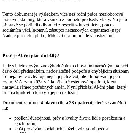
Tento dokument je výsledkem více než roční práce mezioborové
pracovní skupiny, která vznikla z podnětu předsedy vlády. Na jeho
přípravě se podíleli odborníci z resortů zdravotnictví, práce a
sociálních věcí, školství, zástupci neziskových organizací (např.
Naděje pro děti úplňku, Mikasa) i samotní lidé s postižením.
Proč je Akční plán důležitý?
Lidé s intelektovým znevýhodněním a chováním náročným na péči
často čelí předsudkům, nedostatečné podpoře a chybějícím službám.
To negativně ovlivňuje nejen jejich život, ale i fungování jejich
rodin. V červnu 2024 vláda přijala Systémová opatření, která
nastavila rámec potřebných změn. Nyní přichází Akční plán, který
přináší konkrétní kroky k jejich realizaci.
Dokument zahrnuje
4 hlavní cíle a 28 opatření
, která se zaměřují
na:
posílení důstojnosti, práv a kvality života lidí s postižením a
jejich rodin,
lepší provázání sociálních služeb, zdravotní péče a