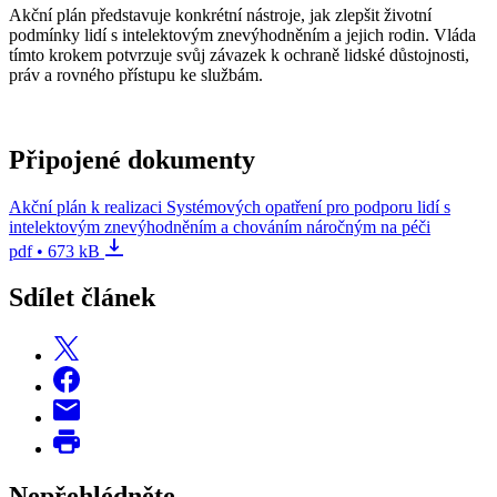
Akční plán představuje konkrétní nástroje, jak zlepšit životní
podmínky lidí s intelektovým znevýhodněním a jejich rodin. Vláda
tímto krokem potvrzuje svůj závazek k ochraně lidské důstojnosti,
práv a rovného přístupu ke službám.
Připojené dokumenty
Akční plán k realizaci Systémových opatření pro podporu lidí s
intelektovým znevýhodněním a chováním náročným na péči
pdf • 673 kB
Sdílet článek
Nepřehlédněte