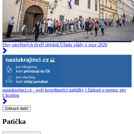
Dny otevřených dveří objektů Úřadu vlády v roce 2026
nasiukrajinci.cz - web koordinující nabídky i žádosti o pomoc pro
Ukrajinu
Zobrazit další
Patička