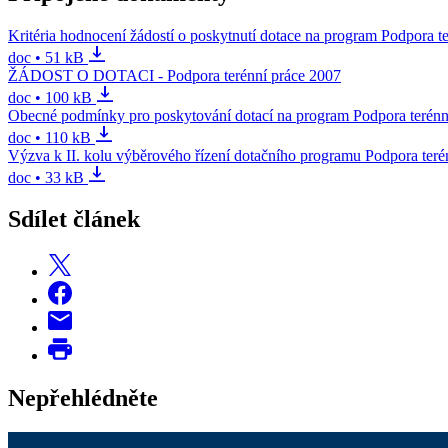
Kritéria hodnocení žádostí o poskytnutí dotace na program Podpora t
doc • 51 kB
ŽÁDOST O DOTACI - Podpora terénní práce 2007
doc • 100 kB
Obecné podmínky pro poskytování dotací na program Podpora terénn
doc • 110 kB
Výzva k II. kolu výběrového řízení dotačního programu Podpora teré
doc • 33 kB
Sdílet článek
Nepřehlédněte