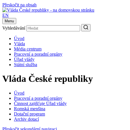
Přeskočit na obsah
EN
Menu
Vyhledávání
Úvod
Vláda
Média centrum
Pracovní a poradní orgány
Úřad vlády
Státní služba
Vláda České republiky
Úvod
Pracovní a poradní orgány
Činnost zajišťuje Úřad vlády
Romská menšina
Dotační program
Archiv dotací
Přeskočit sekundární navigaci