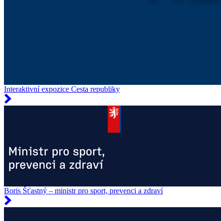
Interaktivní expozice Cesta republiky
Boris Šťastný – ministr pro sport, prevenci a zdraví