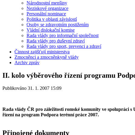
Národnostní menšiny
Neziskové organizace
Personální nominace
Politika v oblasti závislostí
Osoby se zdravotním postižením
Vládní dislokační komise
Rada vlády pro informační společnost
Rada vlády pro duševní zdraví
Rada vlády pro sport, prevenci a zdraví
Činnost zajišťují ministerstva
Zmocněnci a zmocněnkyně vlády
Archiv zpráv
II. kolo výběrového řízení programu Podp
Publikováno 31. 1. 2007 15:09
Rada vlády ČR pro záležitosti romské komunity ve spolupráci s 
řízení na program Podpora terénní práce 2007.
Připojené dokumenty