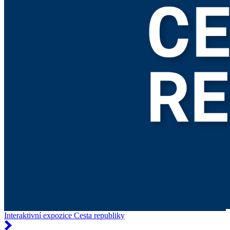
Interaktivní expozice Cesta republiky