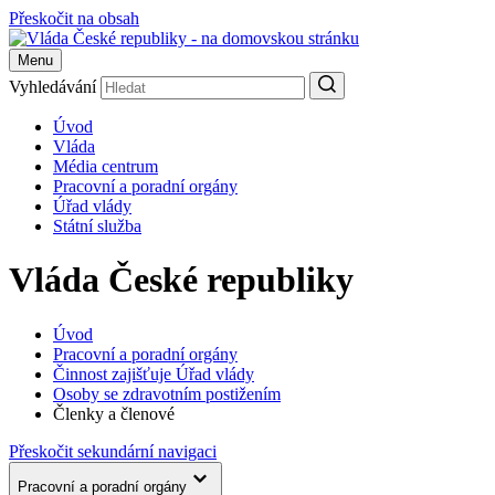
Přeskočit na obsah
Menu
Vyhledávání
Úvod
Vláda
Média centrum
Pracovní a poradní orgány
Úřad vlády
Státní služba
Vláda České republiky
Úvod
Pracovní a poradní orgány
Činnost zajišťuje Úřad vlády
Osoby se zdravotním postižením
Členky a členové
Přeskočit sekundární navigaci
Pracovní a poradní orgány