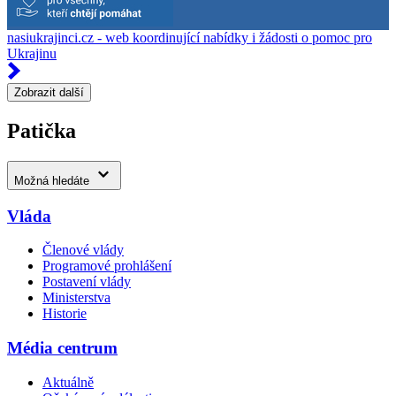
nasiukrajinci.cz - web koordinující nabídky i žádosti o pomoc pro
Ukrajinu
Zobrazit další
Patička
Možná hledáte
Vláda
Členové vlády
Programové prohlášení
Postavení vlády
Ministerstva
Historie
Média centrum
Aktuálně