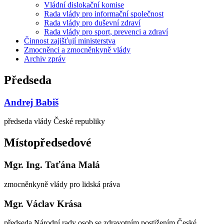
Vládní dislokační komise
Rada vlády pro informační společnost
Rada vlády pro duševní zdraví
Rada vlády pro sport, prevenci a zdraví
Činnost zajišťují ministerstva
Zmocněnci a zmocněnkyně vlády
Archiv zpráv
Předseda
Andrej Babiš
předseda vlády České republiky
Místopředsedové
Mgr. Ing. Taťána Malá
zmocněnkyně vlády pro lidská práva
Mgr. Václav Krása
předseda Národní rady osob se zdravotním postižením České