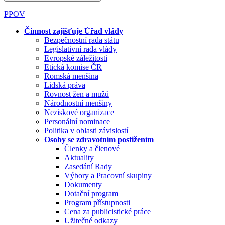
PPOV
Činnost zajišťuje Úřad vlády
Bezpečnostní rada státu
Legislativní rada vlády
Evropské záležitosti
Etická komise ČR
Romská menšina
Lidská práva
Rovnost žen a mužů
Národnostní menšiny
Neziskové organizace
Personální nominace
Politika v oblasti závislostí
Osoby se zdravotním postižením
Členky a členové
Aktuality
Zasedání Rady
Výbory a Pracovní skupiny
Dokumenty
Dotační program
Program přístupnosti
Cena za publicistické práce
Užitečné odkazy