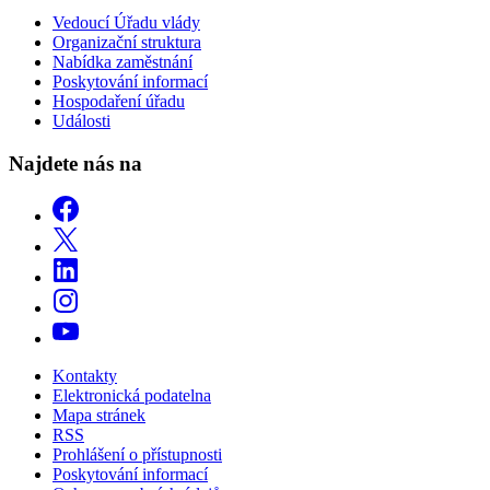
Vedoucí Úřadu vlády
Organizační struktura
Nabídka zaměstnání
Poskytování informací
Hospodaření úřadu
Události
Najdete nás na
Kontakty
Elektronická podatelna
Mapa stránek
RSS
Prohlášení o přístupnosti
Poskytování informací