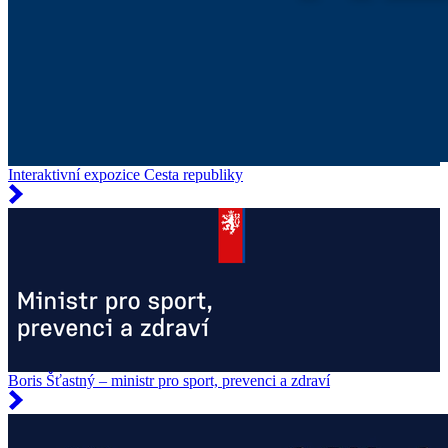
Interaktivní expozice Cesta republiky
Boris Šťastný – ministr pro sport, prevenci a zdraví