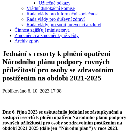
Užitečné odkazy
Vládní dislokační komise
Rada vlády pro informační společnost
Rada vlády pro duševní zdraví
Rada vlády pro sport, prevenci a zdraví
Činnost zajišťují ministerstva
Zmocněnci a zmocněnkyně vlády
Archiv zpráv
Jednání s resorty k plnění opatření
Národního plánu podpory rovných
příležitostí pro osoby se zdravotním
postižením na období 2021-2025
Publikováno 6. 10. 2023 17:08
Dne 6. října 2023 se uskutečnilo jednání se zástupkyněmi a
zástupci resortů k plnění opatření Národního plánu podpory
rovných příležitostí pro osoby se zdravotním postižením na
období 2021-2025 (dále jen "Národní plán") v roce 2023.