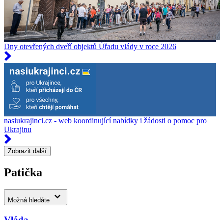
Dny otevřených dveří objektů Úřadu vlády v roce 2026
nasiukrajinci.cz - web koordinující nabídky i žádosti o pomoc pro
Ukrajinu
Zobrazit další
Patička
Možná hledáte
Vláda