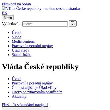
Přeskočit na obsah
EN
Menu
Vyhledávání
Úvod
Vláda
Média centrum
Pracovní a poradní orgány
Úřad vlády
Státní služba
Vláda České republiky
Úvod
Pracovní a poradní orgány
Činnost zajišťuje Úřad vlády
Osoby se zdravotním postižením
Aktuality
Přeskočit sekundární navigaci