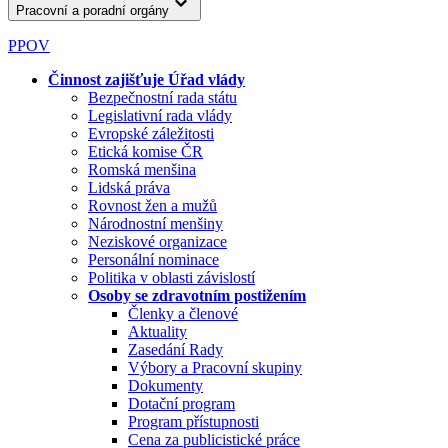
Pracovní a poradní orgány
PPOV
Činnost zajišťuje Úřad vlády
Bezpečnostní rada státu
Legislativní rada vlády
Evropské záležitosti
Etická komise ČR
Romská menšina
Lidská práva
Rovnost žen a mužů
Národnostní menšiny
Neziskové organizace
Personální nominace
Politika v oblasti závislostí
Osoby se zdravotním postižením
Členky a členové
Aktuality
Zasedání Rady
Výbory a Pracovní skupiny
Dokumenty
Dotační program
Program přístupnosti
Cena za publicistické práce