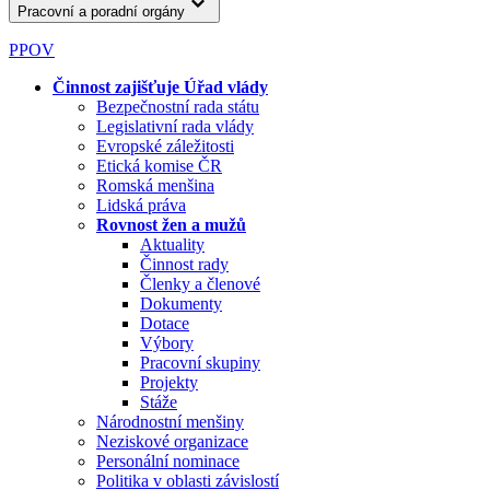
Pracovní a poradní orgány
PPOV
Činnost zajišťuje Úřad vlády
Bezpečnostní rada státu
Legislativní rada vlády
Evropské záležitosti
Etická komise ČR
Romská menšina
Lidská práva
Rovnost žen a mužů
Aktuality
Činnost rady
Členky a členové
Dokumenty
Dotace
Výbory
Pracovní skupiny
Projekty
Stáže
Národnostní menšiny
Neziskové organizace
Personální nominace
Politika v oblasti závislostí