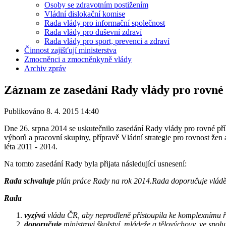
Osoby se zdravotním postižením
Vládní dislokační komise
Rada vlády pro informační společnost
Rada vlády pro duševní zdraví
Rada vlády pro sport, prevenci a zdraví
Činnost zajišťují ministerstva
Zmocněnci a zmocněnkyně vlády
Archiv zpráv
Záznam ze zasedání Rady vlády pro rovné p
Publikováno 8. 4. 2015 14:40
Dne 26. srpna 2014 se uskutečnilo zasedání Rady vlády pro rovné příl
výborů a pracovní skupiny, přípravě Vládní strategie pro rovnost že
léta 2011 - 2014.
Na tomto zasedání Rady byla přijata následující usnesení:
Rada
schvaluje
plán práce Rady na rok 2014.Rada doporučuje vládě
Rada
vyzývá
vládu ČR, aby neprodleně přistoupila ke komplexnímu ře
doporučuje
ministrovi školství, mládeže a tělovýchovy, ve spolu