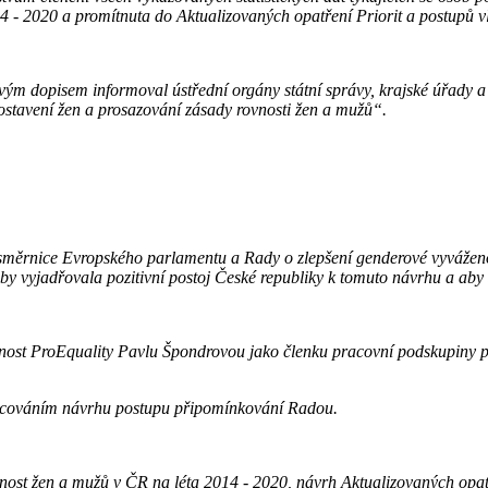
4 - 2020 a promítnuta do Aktualizovaných opatření Priorit a postupů vl
y svým dopisem informoval ústřední orgány státní správy, krajské úřady 
stavení žen a prosazování zásady rovnosti žen a mužů“.
 směrnice Evropského parlamentu a Rady o zlepšení genderové vyváženo
by vyjadřovala pozitivní postoj České republiky k tomuto návrhu a aby r
nost ProEquality Pavlu Špondrovou jako členku pracovní podskupiny pro
racováním návrhu postupu připomínkování Radou.
nost žen a mužů v ČR na léta 2014 - 2020, návrh Aktualizovaných opatře