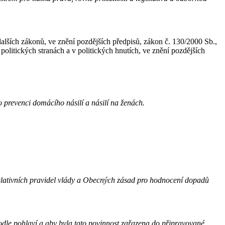
lších zákonů, ve znění pozdějších předpisů, zákon č. 130/2000 Sb.,
olitických stranách a v politických hnutích, ve znění pozdějších
o prevenci domácího násilí a násilí na ženách.
egislativních pravidel vlády a Obecných zásad pro hodnocení dopadů
podle pohlaví a aby byla tato povinnost zařazena do připravované