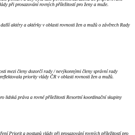
ády při prosazování rovných příležitostí pro ženy a muže.
a další aktéry a aktérky v oblasti rovnosti žen a mužů o závěrech Rady
sti mezi členy dozorčí rady / nevýkonnými členy správní rady
eflektovala priority vlády ČR v oblasti rovnosti žen a mužů.
 lidská práva a rovné příležitosti Resortní koordinační skupiny
ní Priorit a postupů vlády při prosazování rovných příležitostí pro