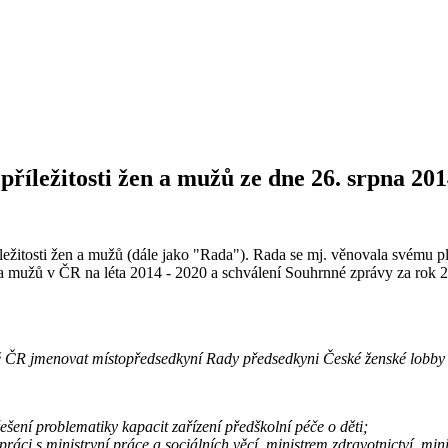
říležitosti žen a mužů ze dne 26. srpna 20
ežitosti žen a mužů (dále jako "Rada"). Rada se mj. věnovala svému plá
n a mužů v ČR na léta 2014 - 2020 a schválení Souhrnné zprávy za rok
 ČR jmenovat místopředsedkyní Rady předsedkyni České ženské lobby
šení problematiky kapacit zařízení předškolní péče o děti;
práci s ministryní práce a sociálních věcí, ministrem zdravotnictví, mini