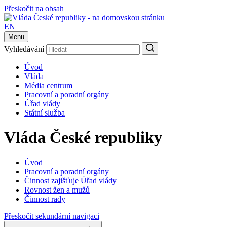
Přeskočit na obsah
EN
Menu
Vyhledávání
Úvod
Vláda
Média centrum
Pracovní a poradní orgány
Úřad vlády
Státní služba
Vláda České republiky
Úvod
Pracovní a poradní orgány
Činnost zajišťuje Úřad vlády
Rovnost žen a mužů
Činnost rady
Přeskočit sekundární navigaci