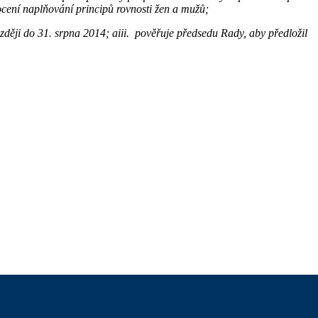
cení naplňování principů rovnosti žen a mužů;
ději do 31. srpna 2014; aiii. pověřuje předsedu Rady, aby předložil