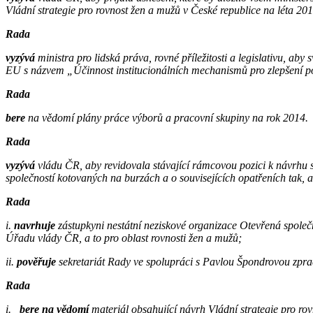
Vládní strategie pro rovnost žen a mužů v České republice na léta 201
Rada
vyzývá
ministra pro lidská práva, rovné příležitosti a legislativu, ab
EU s názvem „Účinnost institucionálních mechanismů pro zlepšení po
Rada
bere
na vědomí plány práce výborů a pracovní skupiny na rok 2014.
Rada
vyzývá
vládu ČR, aby revidovala stávající rámcovou pozici k návrhu
společností kotovaných na burzách a o souvisejících opatřeních tak, a
Rada
i.
navrhuje
zástupkyni nestátní neziskové organizace Otevřená společ
Úřadu vlády ČR, a to pro oblast rovnosti žen a mužů;
ii.
pověřuje
sekretariát Rady ve spolupráci s Pavlou Špondrovou zp
Rada
i.
bere na vědomí
materiál obsahující návrh Vládní strategie pro rov