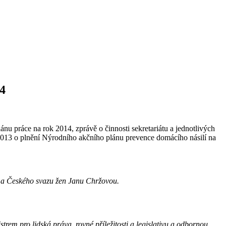
14
nu práce na rok 2014, zprávě o činnosti sekretariátu a jednotlivých
 2013 o plnění Nýrodního akčního plánu prevence domácího násilí na
 a Českého svazu žen Janu Chržovou.
strem pro lidská práva, rovné příležitosti a legislativu a odbornou