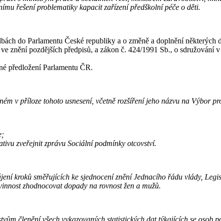
nímu řešení problematiky kapacit zařízení předškolní péče o děti.
lbách do Parlamentu České republiky a o změně a doplnění některých da
ve znění pozdějších předpisů, a zákon č. 424/1991 Sb., o sdružování v p
dné předložení Parlamentu ČR.
ném v příloze tohoto usnesení, včetně rozšíření jeho názvu na Výbor pr
e;
slativu zveřejnit zprávu Sociální podmínky otcovství.
zahájení kroků směřujících ke sjednocení znění Jednacího řádu vlády, L
povinnost zhodnocovat dopady na rovnost žen a mužů.
rstvům členění všech vykazovaných statistických dat týkajících se osob 