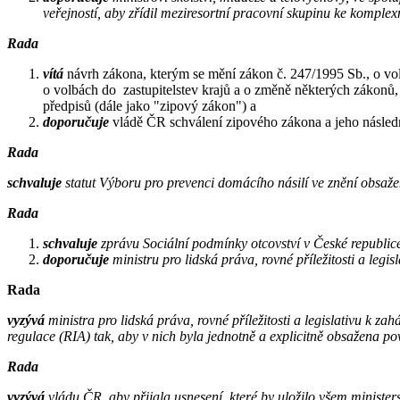
veřejností, aby zřídil meziresortní pracovní skupinu ke komplex
Rada
vítá
návrh zákona, kterým se mění zákon č. 247/1995 Sb., o vo
o volbách do zastupitelstev krajů a o změně některých zákonů, 
předpisů (dále jako "zipový zákon") a
doporučuje
vládě ČR schválení zipového zákona a jeho násle
Rada
schvaluje
statut Výboru pro prevenci domácího násilí ve znění obsaže
Rada
schvaluje
zprávu Sociální podmínky otcovství v České republic
doporučuje
ministru pro lidská práva, rovné příležitosti a legi
Rada
vyzývá
ministra pro lidská práva, rovné příležitosti a legislativu k 
regulace (RIA) tak, aby v nich byla jednotně a explicitně obsažena 
Rada
vyzývá
vládu ČR, aby přijala usnesení, které by uložilo všem ministe