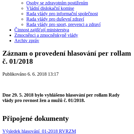
Osoby se zdravotním postižením
Vládní dislokační komise
Rada vlády pro informační společnost
Rada vlády pro duševní zdraví
Rada vlády pro sport, prevenci a zdraví
Činnost zajišťují ministerstva
Zmocněnci a zmocněnkyně vlády
Archiv zpráv
Záznam o provedení hlasování per rollam
č. 01/2018
Publikováno 6. 6. 2018 13:17
Dne 29. 5. 2018 bylo vyhlášeno hlasování per rollam Rady
vlády pro rovnost žen a mužů č. 01/2018.
Připojené dokumenty
Výsledek hlasování_01-2018 RVRZM