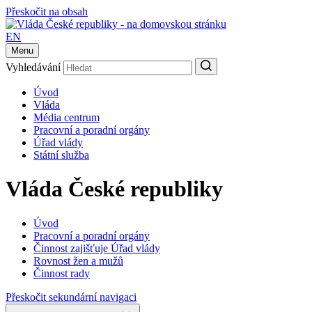
Přeskočit na obsah
EN
Menu
Vyhledávání
Úvod
Vláda
Média centrum
Pracovní a poradní orgány
Úřad vlády
Státní služba
Vláda České republiky
Úvod
Pracovní a poradní orgány
Činnost zajišťuje Úřad vlády
Rovnost žen a mužů
Činnost rady
Přeskočit sekundární navigaci