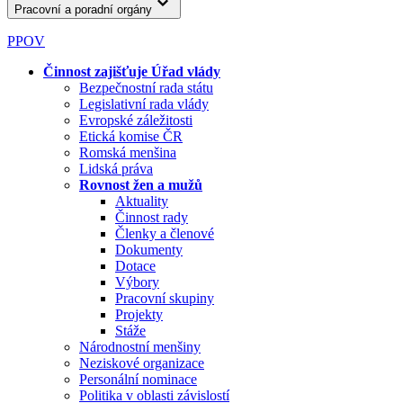
Pracovní a poradní orgány
PPOV
Činnost zajišťuje Úřad vlády
Bezpečnostní rada státu
Legislativní rada vlády
Evropské záležitosti
Etická komise ČR
Romská menšina
Lidská práva
Rovnost žen a mužů
Aktuality
Činnost rady
Členky a členové
Dokumenty
Dotace
Výbory
Pracovní skupiny
Projekty
Stáže
Národnostní menšiny
Neziskové organizace
Personální nominace
Politika v oblasti závislostí