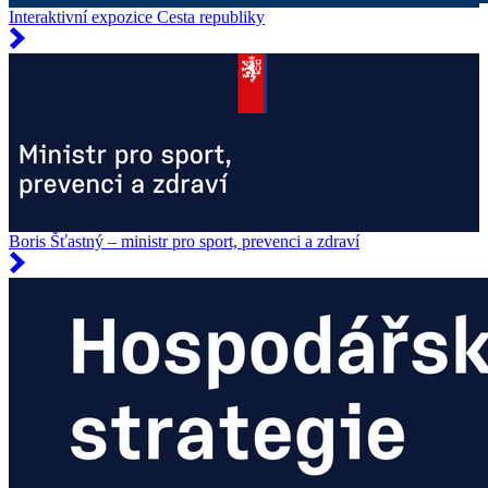
Interaktivní expozice Cesta republiky
Boris Šťastný – ministr pro sport, prevenci a zdraví