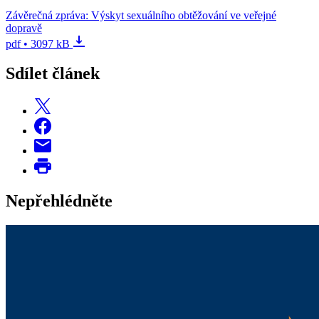
Závěrečná zpráva: Výskyt sexuálního obtěžování ve veřejné
dopravě
pdf • 3097 kB
Sdílet článek
Nepřehlédněte