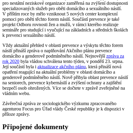
pro nestátní neziskové organizace zaměřená na zvýšení dostupnosti
specializovaných služeb pro oběti domácího a sexuálního násilí.
V příštím roce by mělo vzniknout 5 nových center komplexní
pomoci pro oběti těchto forem násilí. Součástí prevence je také
projekt Odboru rovnosti žen a mužů, v rámci kterého realizuje
semináře pro studující i vyučující na základních a středních školách
k prevenci sexuálního násilí.
Vždy aktuální přehled v oblasti prevence a výskytu těchto forem
násilí přináší zpráva o naplňování Akčního plánu prevence
domácího a genderově podmíněného násilí. Nejnovější
zpráva za
rok 2020
byla vládou schválena tento týden, v pondělí 23. srpna.
Její součástí byla i
aktualizace akčního plánu
, která přináší nová
opatření reagující na aktuální problémy v oblasti domácího a
genderově podmíněného násilí. Nově přibyla oblast prevence násilí
na seniorech, prevence kybernásilí a zvýšení ochrany a zajištění
bezpečí osob ohrožených. Více se dočtete v zprávě zveřejněné na
vládním webu.
Závěrečná zpráva ze sociologického výzkumu zpracovaného
agenturou Focus pro Úřad vlády České republiky je k dispozici v
příloze zprávy.
Připojené dokumenty