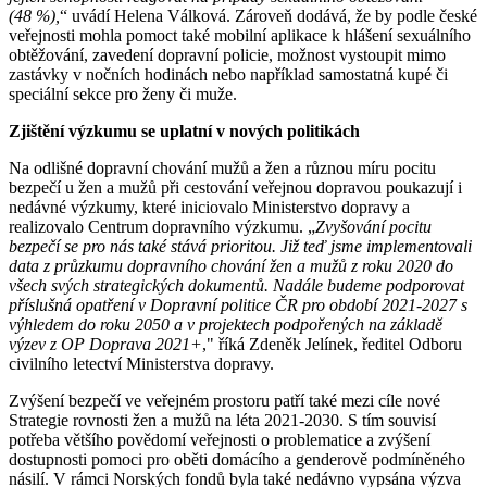
(48 %),
“ uvádí Helena Válková. Zároveň dodává, že by podle české
veřejnosti mohla pomoct také mobilní aplikace k hlášení sexuálního
obtěžování, zavedení dopravní policie, možnost vystoupit mimo
zastávky v nočních hodinách nebo například samostatná kupé či
speciální sekce pro ženy či muže.
Zjištění výzkumu se uplatní v nových politikách
Na odlišné dopravní chování mužů a žen a různou míru pocitu
bezpečí u žen a mužů při cestování veřejnou dopravou poukazují i
nedávné výzkumy, které iniciovalo Ministerstvo dopravy a
realizovalo Centrum dopravního výzkumu. „
Zvyšování pocitu
bezpečí se pro nás také stává prioritou. Již teď jsme
implementovali
data z průzkumu dopravního chování žen a mužů z roku 2020 do
všech svých strategických dokumentů. Nadále budeme podporovat
příslušná opatření v Dopravní politice ČR pro období 2021-2027 s
výhledem do roku 2050 a v projektech podpořených na základě
výzev z OP Doprava 2021+
," říká Zdeněk Jelínek, ředitel Odboru
civilního letectví Ministerstva dopravy.
Zvýšení bezpečí ve veřejném prostoru patří také mezi cíle nové
Strategie rovnosti žen a mužů na léta 2021-2030. S tím souvisí
potřeba většího povědomí veřejnosti o problematice a zvýšení
dostupnosti pomoci pro oběti domácího a genderově podmíněného
násilí. V rámci Norských fondů byla také nedávno vypsána výzva