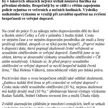
by v takových situacích nejvíce uvítali nouzová tlačítka na
přivolání obsluhy. Bezpečněji by se cítili i s větším zapojením
policie zejména ve večerních a nočních hodinách. Výsledky
unikátního výzkumu se využijí při zavádění opatření na zvýšení
bezpečnosti ve veřejné dopravě.
Na cestě do práce či za nákupy nebo doprovázením dětí do škol
a školek stráví Češky a Češi v průměru 5 hodin týdně. Cestu
ve stejném čase a ve stejném dopravním prostředku ale muži a ženy
prožívají odlišně, alespoň co se týká pocitu bezpečí. „
Poprvé máme
k dispozici data, která popisují zkušenosti české veřejnosti se
sexuálním obtěžováním ve veřejné dopravě. Zaměřili jsme se
na
oblast, kterou se dosavadní výzkumy sexuálního obtěžování v ČR
zatím nezabývaly.
Ukázalo se, že p
řed projevy sexuálního
obtěžování ve veřejné dopravě se necítí bezpečně každá čtvrtá
žena,
“
říká Helena Válková, zmocněnkyně vlády pro lidská práva.
Pociťování obav o svou bezpečnost odráží také odlišné zkušenosti.
„
Zatímco k
aždá třetí žena se při cestování ve veřejné dopravě v
Česku stala obětí sexuálního obtěžování (35 %), stejnou zkušenost
má každý desátý muž (10 %),“
představuje hlavní výstupy výzkumu
Radan Šafařík, ředitel Odboru rovnosti žen a mužů Úřadu vlády.
Zvláště alarmujícím zjištěním je množství cestujících, kteří se setkali