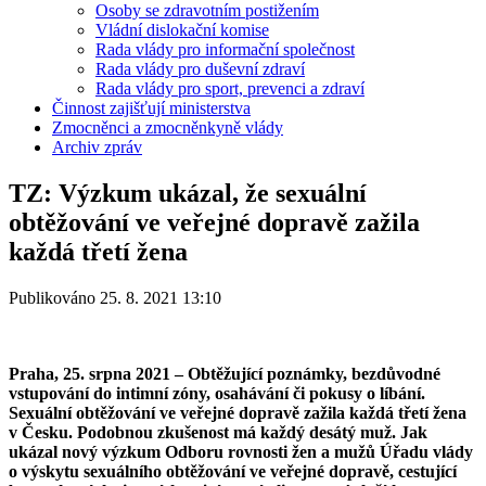
Osoby se zdravotním postižením
Vládní dislokační komise
Rada vlády pro informační společnost
Rada vlády pro duševní zdraví
Rada vlády pro sport, prevenci a zdraví
Činnost zajišťují ministerstva
Zmocněnci a zmocněnkyně vlády
Archiv zpráv
TZ: Výzkum ukázal, že sexuální
obtěžování ve veřejné dopravě zažila
každá třetí žena
Publikováno 25. 8. 2021 13:10
Praha, 25. srpna 2021 – Obtěžující poznámky, bezdůvodné
vstupování do intimní zóny, osahávání či pokusy o líbání.
Sexuální obtěžování ve veřejné dopravě zažila každá třetí žena
v Česku. Podobnou zkušenost má každý desátý muž. Jak
ukázal nový výzkum Odboru rovnosti žen a mužů Úřadu vlády
o výskytu sexuálního obtěžování ve veřejné dopravě, cestující