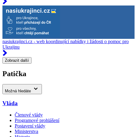
nasiukrajinci.cz - web koordinující nabídky i žádosti o pomoc pro
Ukrajinu
Zobrazit další
Patička
Možná hledáte
Vláda
Členové vlády
Programové prohlášení
Postavení vlády
Ministerstva
Historie