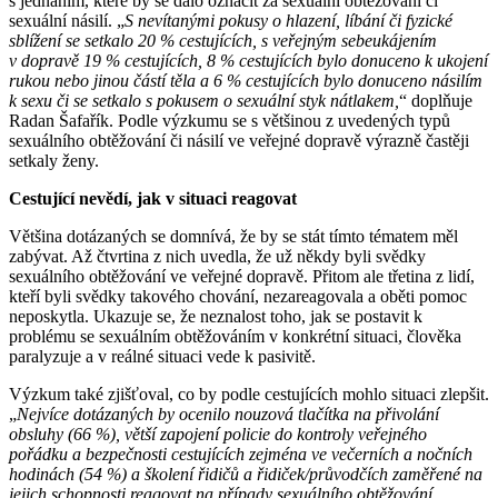
s jednáním, které by se dalo označit za sexuální obtěžování či
sexuální násilí. „
S nevítanými pokusy o hlazení, líbání či fyzické
sblížení se setkalo 20 % cestujících, s veřejným sebeukájením
v dopravě 19 % cestujících, 8 % cestujících bylo donuceno k ukojení
rukou nebo jinou částí těla a 6 % cestujících bylo donuceno násilím
k sexu či se setkalo s pokusem o sexuální styk nátlakem,
“ doplňuje
Radan Šafařík. Podle výzkumu se s většinou z uvedených typů
sexuálního obtěžování či násilí ve veřejné dopravě výrazně častěji
setkaly ženy.
Cestující nevědí, jak v situaci reagovat
Většina dotázaných se domnívá, že by se stát tímto tématem měl
zabývat. Až čtvrtina z nich uvedla, že už někdy byli svědky
sexuálního obtěžování ve veřejné dopravě. Přitom ale třetina z lidí,
kteří byli svědky takového chování, nezareagovala a oběti pomoc
neposkytla. Ukazuje se, že neznalost toho, jak se postavit k
problému se sexuálním obtěžováním v konkrétní situaci, člověka
paralyzuje a v reálné situaci vede k pasivitě.
Výzkum také zjišťoval, co by podle cestujících mohlo situaci zlepšit.
„
Nejvíce dotázaných by ocenilo nouzová tlačítka na přivolání
obsluhy (66 %), větší zapojení policie do kontroly veřejného
pořádku a bezpečnosti cestujících zejména ve večerních a nočních
hodinách (54 %) a školení řidičů a řidiček/průvodčích zaměřené na
jejich schopnosti reagovat na případy sexuálního obtěžování