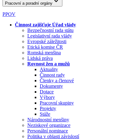
Pracovní a poradní orgány
PPOV
Činnost zajišťuje Úřad vlády
Bezpečnostní rada státu
Legislativní rada vlády
Evropské záležitosti
Etická komise ČR
Romská menšina
Lidská práva
Rovnost žen a mužů
Aktuality
Činnost rady
Členky a členové
Dokumenty
Dotace
Výbory
Pracovní skupiny
Projekty
Stáže
Národnostní menšiny
Neziskové organizace
Personální nominace
Politika v oblasti závislostí