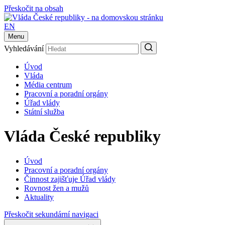
Přeskočit na obsah
EN
Menu
Vyhledávání
Úvod
Vláda
Média centrum
Pracovní a poradní orgány
Úřad vlády
Státní služba
Vláda České republiky
Úvod
Pracovní a poradní orgány
Činnost zajišťuje Úřad vlády
Rovnost žen a mužů
Aktuality
Přeskočit sekundární navigaci