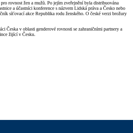
pro rovnost žen a mužů. Po jejím zveřejnění byla distribuována
astnice a účastníci konference s názvem Lidská práva a Česko nebo
 ročník síťovací akce Republika rodu ženského. O české verzi brožury
ci Česka v oblasti genderové rovnosti se zahraničními partnery a
ince žijící v Česku.