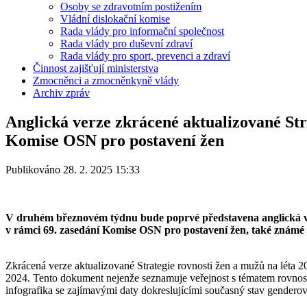
Osoby se zdravotním postižením
Vládní dislokační komise
Rada vlády pro informační společnost
Rada vlády pro duševní zdraví
Rada vlády pro sport, prevenci a zdraví
Činnost zajišťují ministerstva
Zmocněnci a zmocněnkyně vlády
Archiv zpráv
Anglická verze zkrácené aktualizované Str
Komise OSN pro postavení žen
Publikováno 28. 2. 2025 15:33
V druhém březnovém týdnu bude poprvé představena anglická ver
v rámci 69. zasedání Komise OSN pro postavení žen, také známé
Zkrácená verze aktualizované Strategie rovnosti žen a mužů na léta 2
2024. Tento dokument nejenže seznamuje veřejnost s tématem rovnosti 
infografika se zajímavými daty dokreslujícími současný stav genderov