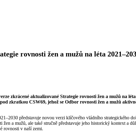
ategie rovnosti žen a mužů na léta 2021–20
ze zkrácené aktualizované Strategie rovnosti žen a mužů na lét
 pod zkratkou CSW69, jehož se Odbor rovnosti žen a mužů aktivně
021–2030 představuje novou verzi klíčového vládního strategického dok
žen a mužů, ale také stručně představuje jeho historický kontext a důl
é rovnosti v naší zemi.