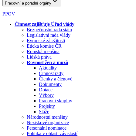
Pracovní a poradní orgány
PPOV
Činnost zajišťuje Úřad vlády
Bezpečnostní rada státu
Legislativní rada vlády
Evropské záležitosti
Etická komise ČR
Romská menšina
Lidská práva
Rovnost žen a mužů
Aktuality
Činnost rady
Členky a členové
Dokumenty
Dotace
Výbory
Pracovní skupiny
Projekty
Stáže
Národnostní menšiny
Neziskové organizace
Personální nominace
Politika v oblasti závislostí