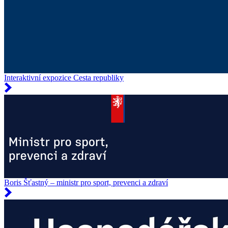
Interaktivní expozice Cesta republiky
Boris Šťastný – ministr pro sport, prevenci a zdraví