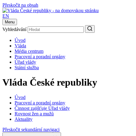
Přeskočit na obsah
EN
Menu
Vyhledávání
Úvod
Vláda
Média centrum
Pracovní a poradní orgány
Úřad vlády
Státní služba
Vláda České republiky
Úvod
Pracovní a poradní orgány
Činnost zajišťuje Úřad vlády
Rovnost žen a mužů
Aktuality
Přeskočit sekundární navigaci