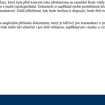
žury, která byla před koncem roku představena na zasedání Rady vlády 
en a mužů (spolu)pořádal. Dokument si například mohli prohlédnout úč
amínkové. Další příležitostí, kde bude brožura k dispozici, bude třetí
 anglickém překladu dokumentu, který je klíčový pro komunikaci o prá
ak může být užitečný i pro širší veřejnost, například pro cizinky a ciz