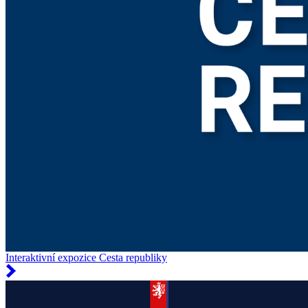
Interaktivní expozice Cesta republiky