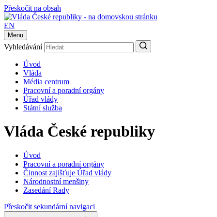
Přeskočit na obsah
EN
Menu
Vyhledávání
Úvod
Vláda
Média centrum
Pracovní a poradní orgány
Úřad vlády
Státní služba
Vláda České republiky
Úvod
Pracovní a poradní orgány
Činnost zajišťuje Úřad vlády
Národnostní menšiny
Zasedání Rady
Přeskočit sekundární navigaci