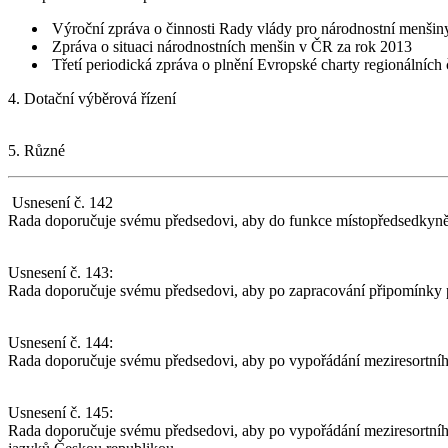
­ Výroční zpráva o činnosti Rady vlády pro národnostní menšin
­ Zpráva o situaci národnostních menšin v ČR za rok 2013
­ Třetí periodická zpráva o plnění Evropské charty regionální
4. Dotační výběrová řízení
5. Různé
Usnesení č. 142
Rada doporučuje svému předsedovi, aby do funkce místopředsedkyně
Usnesení č. 143:
Rada doporučuje svému předsedovi, aby po zapracování připomínky př
Usnesení č. 144:
Rada doporučuje svému předsedovi, aby po vypořádání meziresortního
Usnesení č. 145:
Rada doporučuje svému předsedovi, aby po vypořádání meziresortního