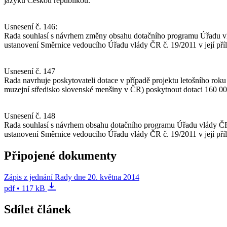
jazyků Českou republikou.
Usnesení č. 146:
Rada souhlasí s návrhem změny obsahu dotačního programu Úřadu vlá
ustanovení Směrnice vedoucího Úřadu vlády ČR č. 19/2011 v její příl
Usnesení č. 147
Rada navrhuje poskytovateli dotace v případě projektu letošního ro
muzejní středisko slovenské menšiny v ČR) poskytnout dotaci 160 00
Usnesení č. 148
Rada souhlasí s návrhem obsahu dotačního programu Úřadu vlády ČR 
ustanovení Směrnice vedoucího Úřadu vlády ČR č. 19/2011 v její přílo
Připojené dokumenty
Zápis z jednání Rady dne 20. května 2014
pdf • 117 kB
Sdílet článek