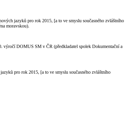
vých jazyků pro rok 2015, [a to ve smyslu současného zvláštního
ména moravskou).
D k 10. výročí DOMUS SM v ČR (předkladatel spolek Dokumentační a
azyků pro rok 2015, [a to ve smyslu současného zvláštního