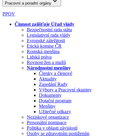
Pracovní a poradní orgány
PPOV
Činnost zajišťuje Úřad vlády
Bezpečnostní rada státu
Legislativní rada vlády
Evropské záležitosti
Etická komise ČR
Romská menšina
Lidská práva
Rovnost žen a mužů
Národnostní menšiny
Členky a členové
Aktuality
Zasedání Rady
Výbory a Pracovní skupiny
Dokumenty
Dotační program
Menšiny
Užitečné odkazy
Neziskové organizace
Personální nominace
Politika v oblasti závislostí
Osoby se zdravotním postižením