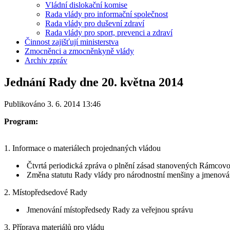
Vládní dislokační komise
Rada vlády pro informační společnost
Rada vlády pro duševní zdraví
Rada vlády pro sport, prevenci a zdraví
Činnost zajišťují ministerstva
Zmocněnci a zmocněnkyně vlády
Archiv zpráv
Jednání Rady dne 20. května 2014
Publikováno 3. 6. 2014 13:46
Program:
1. Informace o materiálech projednaných vládou
­ Čtvrtá periodická zpráva o plnění zásad stanovených Rámco
­ Změna statutu Rady vlády pro národnostní menšiny a jmenová
2. Místopředsedové Rady
­ Jmenování místopředsedy Rady za veřejnou správu
3. Příprava materiálů pro vládu