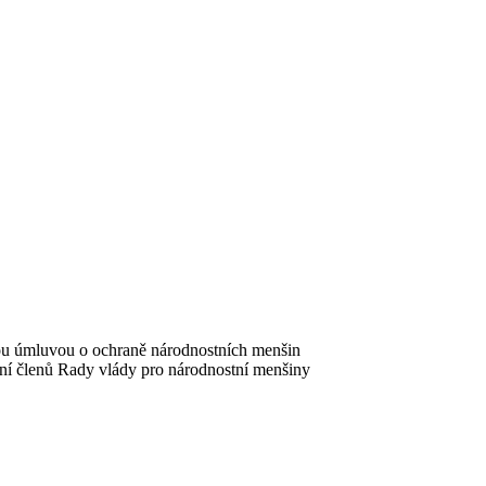
vou úmluvou o ochraně národnostních menšin
ní členů Rady vlády pro národnostní menšiny