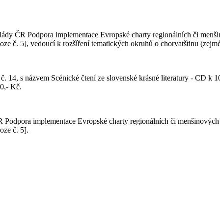
dy ČR Podpora implementace Evropské charty regionálních či menšino
oze č. 5], vedoucí k rozšíření tematických okruhů o chorvatštinu (zej
ku č. 14, s názvem Scénické čtení ze slovenské krásné literatury - C
0,- Kč.
Podpora implementace Evropské charty regionálních či menšinových j
ze č. 5].