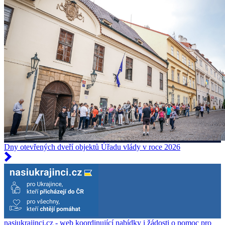
Dny otevřených dveří objektů Úřadu vlády v roce 2026
nasiukrajinci.cz - web koordinující nabídky i žádosti o pomoc pro