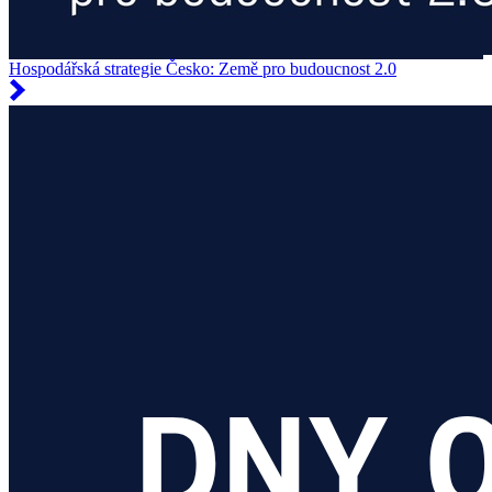
Hospodářská strategie Česko: Země pro budoucnost 2.0