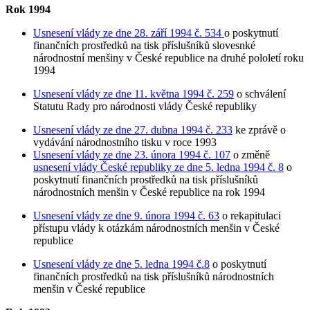
Rok 1994
Usnesení vlády ze dne 28. září 1994 č. 534
o poskytnutí
finančních prostředků na tisk příslušníků slovesnké
národnostní menšiny v České republice na druhé pololetí roku
1994
Usnesení vlády ze dne 11. května 1994 č. 259
o schválení
Statutu Rady pro národnosti vlády České republiky
Usnesení vlády ze dne 27. dubna 1994 č. 233
ke zprávě o
vydávání národnostního tisku v roce 1993
Usnesení vlády ze dne 23. února 1994 č. 107
o změně
usnesení vlády České republiky ze dne 5. ledna 1994 č. 8
o
poskytnutí finančních prostředků na tisk příslušníků
národnostních menšin v České republice na rok 1994
Usnesení vlády ze dne 9. února 1994 č. 63
o rekapitulaci
přístupu vlády k otázkám národnostních menšin v České
republice
Usnesení vlády ze dne 5. ledna 1994 č.8
o poskytnutí
finančních prostředků na tisk příslušníků národnostních
menšin v České republice