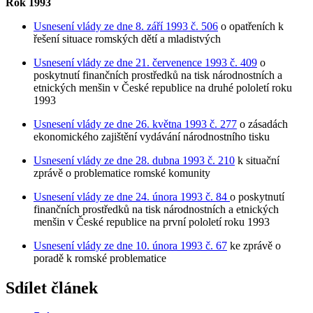
Rok 1993
Usnesení vlády ze dne 8. září 1993 č. 506
o opatřeních k
řešení situace romských dětí a mladistvých
Usnesení vlády ze dne 21. červenence 1993 č. 409
o
poskytnutí finančních prostředků na tisk národnostních a
etnických menšin v České republice na druhé pololetí roku
1993
Usnesení vlády ze dne 26. května 1993 č. 277
o zásadách
ekonomického zajištění vydávání národnostního tisku
Usnesení vlády ze dne 28. dubna 1993 č. 210
k situační
zprávě o problematice romské komunity
Usnesení vlády ze dne 24. února 1993 č. 84
o poskytnutí
finančních prostředků na tisk národnostních a etnických
menšin v České republice na první pololetí roku 1993
Usnesení vlády ze dne 10. února 1993 č. 67
ke zprávě o
poradě k romské problematice
Sdílet článek