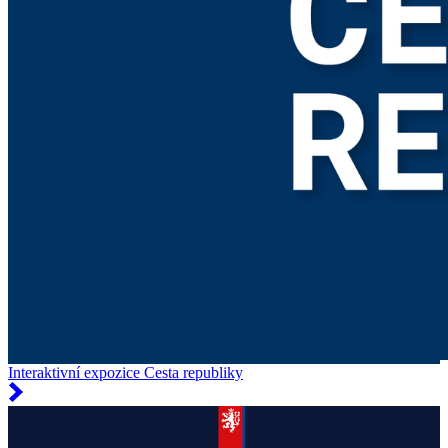
Interaktivní expozice Cesta republiky