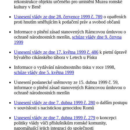
rekonstrukce objektu určeného pro umístění Muzea romské
kultury v Brně
Usnesení vlády ze dne 28. července 1999 č. 789
o opatřeních
proti hnutím směřujícím k potlačení práv a svobod občanů
Informace o plnění zásad stanovených Rámcovou úmluvou o
ochraně národnostních menšin,
schůze vlády dne 9. června
1999
Usnesení vlády ze dne 17. května 1999 č. 486
k pietní úpravě
bývalého cikánského tábora v Letech u Písku
Informace o vydávání národnostního tisku v roce 1998,
schůze vlády dne 5. května 1999
Usnesení poslanecké sněmovny ze 15. dubna 1999 č. 59,
informace o plnění zásad stanovených Rámcovou úmluvou o
ochraně národnostních menšin
Usnesení vlády ze dne 7. dubna 1999 č. 280
o dalším postupu
v souvislosti s nacistickou genocidou Romů
Usnesení vlády ze dne 7. dubna 1999 č. 279
o koncepci
politiky vlády vůči příslušníkům romské komunity,
napomáhající jejich integraci do společnosti