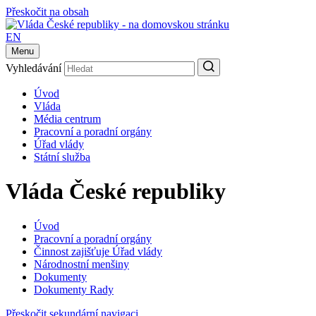
Přeskočit na obsah
EN
Menu
Vyhledávání
Úvod
Vláda
Média centrum
Pracovní a poradní orgány
Úřad vlády
Státní služba
Vláda České republiky
Úvod
Pracovní a poradní orgány
Činnost zajišťuje Úřad vlády
Národnostní menšiny
Dokumenty
Dokumenty Rady
Přeskočit sekundární navigaci