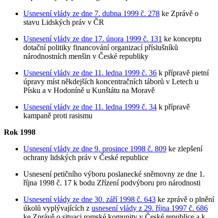
Usnesení vlády ze dne 7. dubna 1999 č. 278
ke Zprávě o
stavu Lidských práv v ČR
Usnesení vlády ze dne 17. února 1999 č. 131
ke konceptu
dotační politiky financování organizací příslušníků
národnostních menšin v České republiky
Usnesení vlády ze dne 11. ledna 1999 č. 36
k přípravě pietní
úpravy míst někdejších koncentračních táborů v Letech u
Písku a v Hodoníně u Kunštátu na Moravě
Usnesení vlády ze dne 11. ledna 1999 č. 34
k přípravě
kampaně proti rasismu
Rok 1998
Usnesení vlády ze dne 9. prosince 1998 č. 809
ke zlepšení
ochrany lidských práv v České republice
Usnesení petičního výboru poslanecké sněmovny ze dne 1.
října 1998 č. 17 k bodu Zřízení podvýboru pro národnosti
Usnesení vlády ze dne 30. září 1998 č. 643
ke zprávě o plnění
úkolů vyplývajících z
usnesení vlády z 29. října 1997 č. 686
ke Zprávě o situaci romské komunity v České republice a k