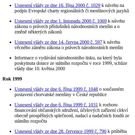
Usnesení vlády ze dne 16. října 2000 č. 1029
k návrhu na
podpis Evropské charty regionálních či menšinových jazyků
Usnesení vlády ze dne 1. listopadu 2000 č. 1069
k návrhu
zákona o právech příslušníků národnostních menšin a o
změně některých zákonů
Usnesení vlády ze dne 14. června 2000 č. 597
k návrhu
věcného záměru zákona o právech národnostních menšin
Informace o vydávání národnostního tisku, na který byla
poskytnuta dotace ze státního rozpočtu
v roce 1999, schůze
vlády dne 10. května 2000
Rok 1999
Usnesení vlády ze dne 6. října 1999 č. 1048
o současném
postavení chorvatské menšiny v České republice
Usnesení vlády ze dne 6. října 1999 č. 1031
k rozboru
financování občanských sdružení, účelových zařízení církví
obecně prospěšných splečností, nadací a nadačních fondů ze
státního rozpočtu
Usnesení vlády ze dne 28. července 1999 č. 790
k průběhu