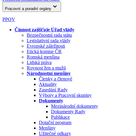
Pracovní a poradní orgány
PPOV
Činnost zajišťuje Úřad vlády
Bezpečnostní rada státu
Legislativní rada vlády
Evropské záležitosti
Etická komise ČR
Romská menšina
Lidská práva
Rovnost žen a mužů
Národnostní menšiny
Členky a členové
Aktuality
Zasedání Rady
Výbory a Pracovní skupiny
Dokumenty
Mezinárodní dokumenty
Dokumenty Rady
Publikace
Dotační program
Menšiny
Užitečné odkazy