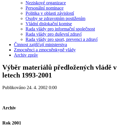
Neziskové organizace
Personální nominace
Politika v oblasti závislostí
Osoby se zdravotním postižením
Vládní dislokační komise
Rada vlády pro informační společnost
Rada vlády pro duševní zdraví
Rada vlády pro sport, prevenci a zdraví
Činnost zajišťují ministerstva
Zmocněnci a zmocněnkyně vlády
Archiv zpráv
Výběr materiálů předložených vládě v
letech 1993-2001
Publikováno 24. 4. 2002 0:00
Archiv
Rok 2001