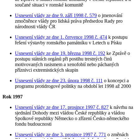
součané situaci v romské komunitě
Usnesení vlády ze dne 9. září 1998 č. 579
o jmenování
zmočněnce vlády pro lidská práva předsedou Rady pro
národnosti vlády ČR
Usnesení vlády ze dne 1. července 1998 č. 474
k postupu
řešení výstavby romského památníku v Letech u Písku
Usnesení vlády ze dne 19. března 1998 č. 192
ke Zprávě o
postupu státních orgánů při postihu trestných činů
motivovaných rasismem a xenofobií nebo páchaných
příznivci extremistických skupin
Usnesení vlády ze dne 23. února 1998 č. 111
o koncepci a
programu protidrogové politiky na období let 1998 až 2000
Rok 1997
Usnesení vlády ze dne 17. prosince 1997 č. 827
k návrhu na
sjednání Dohody mezi vládou České republiky a vládou
Spolkové republiky Německo o zřízení Česko-německého
fondu budoucnosti
Usnesení vlády ze dne 3. prosince 1997 č. 771
o změnách