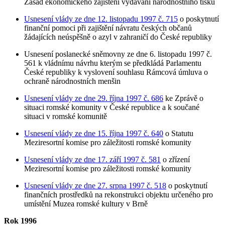
Zásad ekonomického zajištění vydávání národnostního tisku
Usnesení vlády ze dne 12. listopadu 1997 č. 715
o poskytnutí
finanční pomoci při zajištění návratu českých občanů
žádajících neúspěšně o azyl v zahraničí do České republiky
Usnesení poslanecké sněmovny ze dne 6. listopadu 1997 č.
561 k vládnímu návrhu kterým se předkládá Parlamentu
České republiky k vyslovení souhlasu Rámcová úmluva o
ochraně národnostních menšin
Usnesení vlády ze dne 29. října 1997 č. 686
ke Zprávě o
situaci romské komunity v České republice a k součané
situaci v romské komunitě
Usnesení vlády ze dne 15. října 1997 č. 640
o Statutu
Meziresortní komise pro záležitosti romské komunity
Usnesení vlády ze dne 17. září 1997 č. 581
o zřízení
Meziresortní komise pro záležitosti romské komunity
Usnesení vlády ze dne 27. srpna 1997 č. 518
o poskytnutí
finančních prostředků na rekonstrukci objektu určeného pro
umístění Muzea romské kultury v Brně
Rok 1996