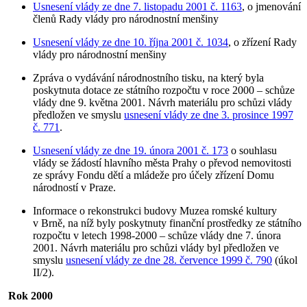
Usnesení vlády ze dne 7. listopadu 2001 č. 1163
, o jmenování
členů Rady vlády pro národnostní menšiny
Usnesení vlády ze dne 10. října 2001 č. 1034
, o zřízení Rady
vlády pro národnostní menšiny
Zpráva o vydávání národnostního tisku, na který byla
poskytnuta dotace ze státního rozpočtu v roce 2000 – schůze
vlády dne 9. května 2001. Návrh materiálu pro schůzi vlády
předložen ve smyslu
usnesení vlády ze dne 3. prosince 1997
č. 771
.
Usnesení vlády ze dne 19. února 2001 č. 173
o souhlasu
vlády se žádostí hlavního města Prahy o převod nemovitosti
ze správy Fondu dětí a mládeže pro účely zřízení Domu
národností v Praze.
Informace o rekonstrukci budovy Muzea romské kultury
v Brně, na níž byly poskytnuty finanční prostředky ze státního
rozpočtu v letech 1998-2000 – schůze vlády dne 7. února
2001. Návrh materiálu pro schůzi vlády byl předložen ve
smyslu
usnesení vlády ze dne 28. července 1999 č. 790
(úkol
II/2).
Rok 2000