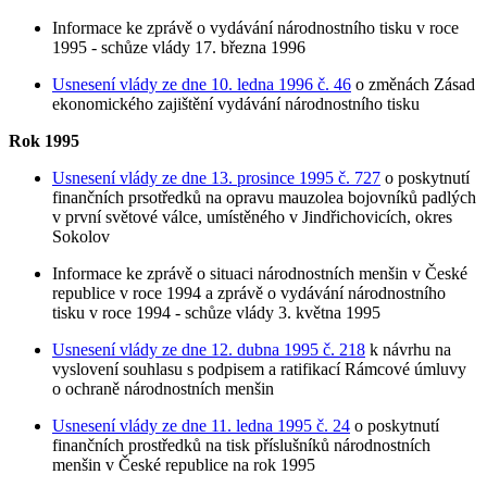
Informace ke zprávě o vydávání národnostního tisku v roce
1995 - schůze vlády 17. března 1996
Usnesení vlády ze dne 10. ledna 1996 č. 46
o změnách Zásad
ekonomického zajištění vydávání národnostního tisku
Rok 1995
Usnesení vlády ze dne 13. prosince 1995 č. 727
o poskytnutí
finančních prsotředků na opravu mauzolea bojovníků padlých
v první světové válce, umístěného v Jindřichovicích, okres
Sokolov
Informace ke zprávě o situaci národnostních menšin v České
republice v roce 1994 a zprávě o vydávání národnostního
tisku v roce 1994 - schůze vlády 3. května 1995
Usnesení vlády ze dne 12. dubna 1995 č. 218
k návrhu na
vyslovení souhlasu s podpisem a ratifikací Rámcové úmluvy
o ochraně národnostních menšin
Usnesení vlády ze dne 11. ledna 1995 č. 24
o poskytnutí
finančních prostředků na tisk příslušníků národnostních
menšin v České republice na rok 1995