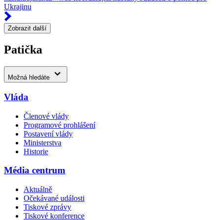
Ukrajinu
Zobrazit další
Patička
Možná hledáte
Vláda
Členové vlády
Programové prohlášení
Postavení vlády
Ministerstva
Historie
Média centrum
Aktuálně
Očekávané události
Tiskové zprávy
Tiskové konference