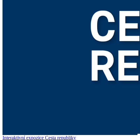
Interaktivní expozice Cesta republiky