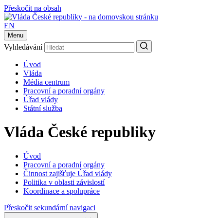
Přeskočit na obsah
EN
Menu
Vyhledávání
Úvod
Vláda
Média centrum
Pracovní a poradní orgány
Úřad vlády
Státní služba
Vláda České republiky
Úvod
Pracovní a poradní orgány
Činnost zajišťuje Úřad vlády
Politika v oblasti závislostí
Koordinace a spolupráce
Přeskočit sekundární navigaci