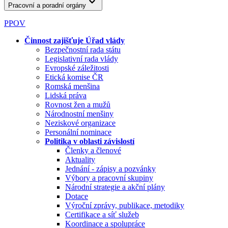
Pracovní a poradní orgány
PPOV
Činnost zajišťuje Úřad vlády
Bezpečnostní rada státu
Legislativní rada vlády
Evropské záležitosti
Etická komise ČR
Romská menšina
Lidská práva
Rovnost žen a mužů
Národnostní menšiny
Neziskové organizace
Personální nominace
Politika v oblasti závislostí
Členky a členové
Aktuality
Jednání - zápisy a pozvánky
Výbory a pracovní skupiny
Národní strategie a akční plány
Dotace
Výroční zprávy, publikace, metodiky
Certifikace a síť služeb
Koordinace a spolupráce