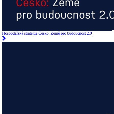
Hospodářská strategie Česko: Země pro budoucnost 2.0