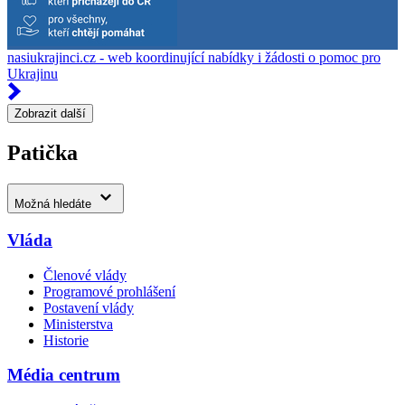
nasiukrajinci.cz - web koordinující nabídky i žádosti o pomoc pro
Ukrajinu
Zobrazit další
Patička
Možná hledáte
Vláda
Členové vlády
Programové prohlášení
Postavení vlády
Ministerstva
Historie
Média centrum