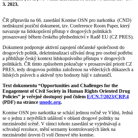
3. 2023.
ČR připravila na 66. zasedání Komise OSN pro narkotika (CND)
nediskuzní poziční dokument, tzv. Conference Room Paper, který
navazuje na lidskoprávní přístup v drogových politikách
prosazovaný během českého předsednictví v Radě EU (CZ PRES).
Dokument podporuje aktivní zapojení občanské společnosti do
drogových politik, dekriminalizaci užívání drog pro osobní potřebu
a přibližuje český kontext lidskoprávního přístupu v drogových
politikách. ČR tímto způsobem pokračuje v prosazování priorit CZ
PRES, tedy drogovou politiku založenou na vědeckých důkazech a
lidských právech a aktivně tyto hodnoty hájí v zahraničí.
Text dokumentu “Opportunities and Challenges for the
Engagement of Civil Society in Human Rights Oriented Drug
Policies” je veřejně dostupný pod číslem
E/CN.7/2023/CRP.4
(PDF) na stránce
unodc.org
.
Komise OSN pro narkotika se schází jednou ročně ve Vídni, Jedná
se o jednu z největších událostí v oblasti drogové politiky na
mezinárodní scéně. V rámci tohoto zasedání se vyjednávají a
schvalují rezoluce, mění seznamy kontrolovaných látek na
mezinárodní úrovni či volí členové této komise.