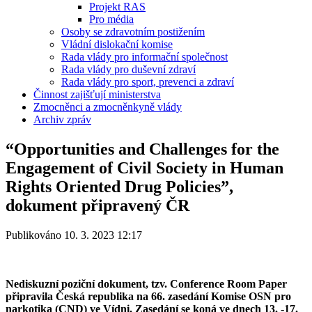
Projekt RAS
Pro média
Osoby se zdravotním postižením
Vládní dislokační komise
Rada vlády pro informační společnost
Rada vlády pro duševní zdraví
Rada vlády pro sport, prevenci a zdraví
Činnost zajišťují ministerstva
Zmocněnci a zmocněnkyně vlády
Archiv zpráv
“Opportunities and Challenges for the
Engagement of Civil Society in Human
Rights Oriented Drug Policies”,
dokument připravený ČR
Publikováno 10. 3. 2023 12:17
Nediskuzní poziční dokument, tzv. Conference Room Paper
připravila Česká republika na 66. zasedání Komise OSN pro
narkotika (CND) ve Vídni. Zasedání se koná ve dnech 13. -17.