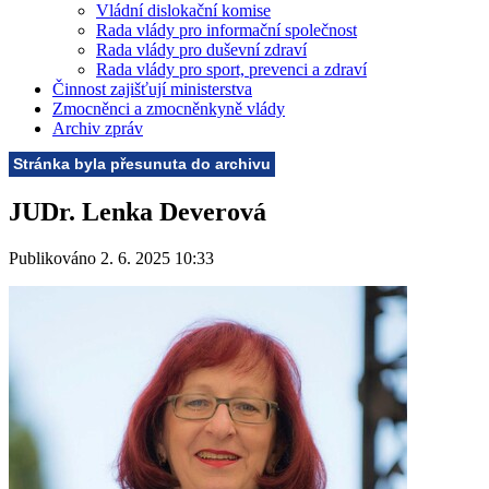
Vládní dislokační komise
Rada vlády pro informační společnost
Rada vlády pro duševní zdraví
Rada vlády pro sport, prevenci a zdraví
Činnost zajišťují ministerstva
Zmocněnci a zmocněnkyně vlády
Archiv zpráv
Stránka byla přesunuta do archivu
JUDr. Lenka Deverová
Publikováno 2. 6. 2025 10:33