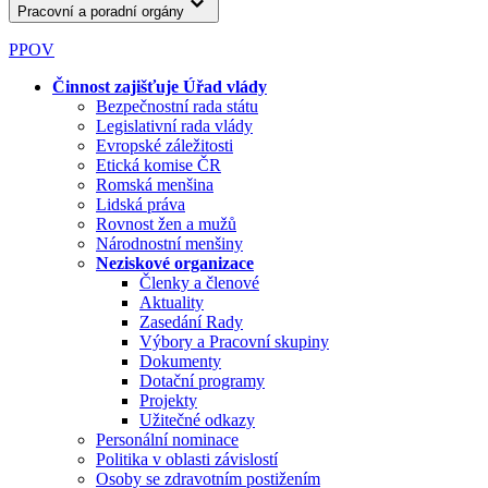
Pracovní a poradní orgány
PPOV
Činnost zajišťuje Úřad vlády
Bezpečnostní rada státu
Legislativní rada vlády
Evropské záležitosti
Etická komise ČR
Romská menšina
Lidská práva
Rovnost žen a mužů
Národnostní menšiny
Neziskové organizace
Členky a členové
Aktuality
Zasedání Rady
Výbory a Pracovní skupiny
Dokumenty
Dotační programy
Projekty
Užitečné odkazy
Personální nominace
Politika v oblasti závislostí
Osoby se zdravotním postižením