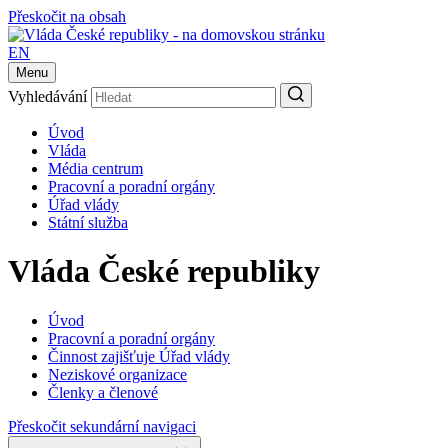
Přeskočit na obsah
EN
Menu
Vyhledávání
Úvod
Vláda
Média centrum
Pracovní a poradní orgány
Úřad vlády
Státní služba
Vláda České republiky
Úvod
Pracovní a poradní orgány
Činnost zajišťuje Úřad vlády
Neziskové organizace
Členky a členové
Přeskočit sekundární navigaci