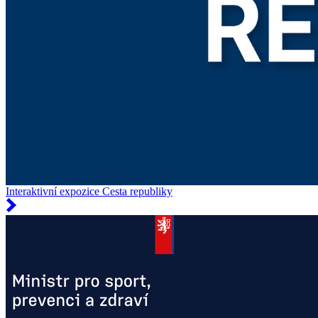
Interaktivní expozice Cesta republiky