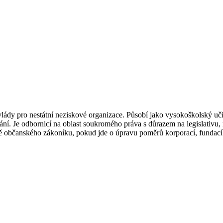
ády pro nestátní neziskové organizace. Působí jako vysokoškolský učit
ní. Je odbornicí na oblast soukromého práva s důrazem na legislativu,
rbě občanského zákoníku, pokud jde o úpravu poměrů korporací, fundací