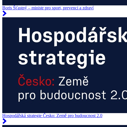
Boris Šťastný – ministr pro sport, prevenci a zdraví
Hospodářská strategie Česko: Země pro budoucnost 2.0