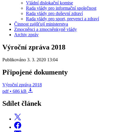
Vládní dislokační komise
Rada vlády pro informační společnost
Rada vlády pro duševní zdraví
Rada vlády pro sport, prevenci a zdraví
Činnost zajišťují ministerstva
Zmocněnci a zmocněnkyně vlády
Archiv zpráv
Výroční zpráva 2018
Publikováno 3. 3. 2020 13:04
Připojené dokumenty
Výroční zpráva 2018
pdf • 686 kB
Sdílet článek