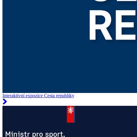
Interaktivní expozice Cesta republiky