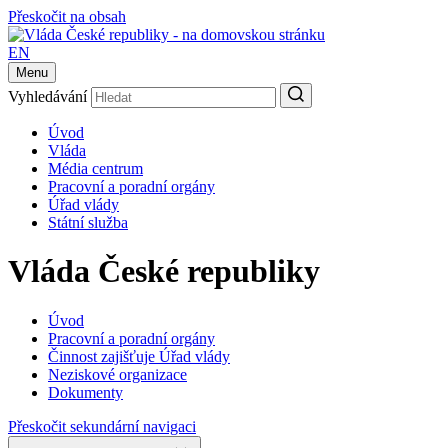
Přeskočit na obsah
EN
Menu
Vyhledávání
Úvod
Vláda
Média centrum
Pracovní a poradní orgány
Úřad vlády
Státní služba
Vláda České republiky
Úvod
Pracovní a poradní orgány
Činnost zajišťuje Úřad vlády
Neziskové organizace
Dokumenty
Přeskočit sekundární navigaci