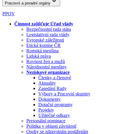
Pracovní a poradní orgány
PPOV
Činnost zajišťuje Úřad vlády
Bezpečnostní rada státu
Legislativní rada vlády
Evropské záležitosti
Etická komise ČR
Romská menšina
Lidská práva
Rovnost žen a mužů
Národnostní menšiny
Neziskové organizace
Členky a členové
Aktuality
Zasedání Rady
Výbory a Pracovní skupiny
Dokumenty
Dotační programy
Projekty
Užitečné odkazy
Personální nominace
Politika v oblasti závislostí
Osoby se zdravotním postižením