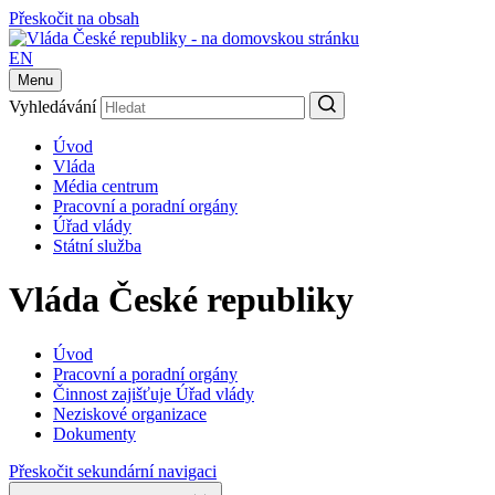
Přeskočit na obsah
EN
Menu
Vyhledávání
Úvod
Vláda
Média centrum
Pracovní a poradní orgány
Úřad vlády
Státní služba
Vláda České republiky
Úvod
Pracovní a poradní orgány
Činnost zajišťuje Úřad vlády
Neziskové organizace
Dokumenty
Přeskočit sekundární navigaci