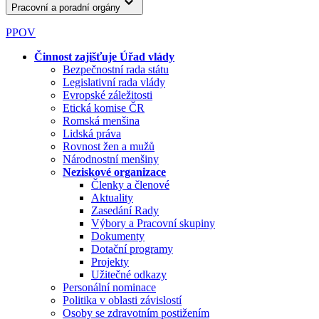
Pracovní a poradní orgány
PPOV
Činnost zajišťuje Úřad vlády
Bezpečnostní rada státu
Legislativní rada vlády
Evropské záležitosti
Etická komise ČR
Romská menšina
Lidská práva
Rovnost žen a mužů
Národnostní menšiny
Neziskové organizace
Členky a členové
Aktuality
Zasedání Rady
Výbory a Pracovní skupiny
Dokumenty
Dotační programy
Projekty
Užitečné odkazy
Personální nominace
Politika v oblasti závislostí
Osoby se zdravotním postižením