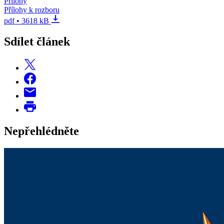
Přílohy
Přílohy k rozboru
pdf • 3618 kB
Sdílet článek
Nepřehlédněte