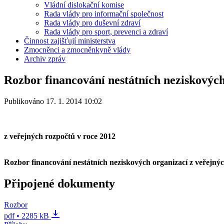
Vládní dislokační komise
Rada vlády pro informační společnost
Rada vlády pro duševní zdraví
Rada vlády pro sport, prevenci a zdraví
Činnost zajišťují ministerstva
Zmocněnci a zmocněnkyně vlády
Archiv zpráv
Rozbor financování nestátních neziskových
Publikováno 17. 1. 2014 10:02
z veřejných rozpočtů v roce 2012
Rozbor financování nestátních neziskových organizací z veřejný
Připojené dokumenty
Rozbor
pdf • 2285 kB