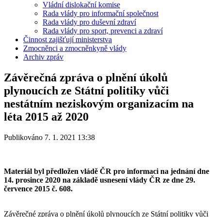
Vládní dislokační komise
Rada vlády pro informační společnost
Rada vlády pro duševní zdraví
Rada vlády pro sport, prevenci a zdraví
Činnost zajišťují ministerstva
Zmocněnci a zmocněnkyně vlády
Archiv zpráv
Závěrečná zpráva o plnění úkolů
plynoucích ze Státní politiky vůči
nestátním neziskovým organizacím na
léta 2015 až 2020
Publikováno 7. 1. 2021 13:38
Materiál byl předložen vládě ČR pro informaci na jednání dne
14. prosince 2020 na základě usnesení vlády ČR ze dne 29.
července 2015 č. 608.
Závěrečné zpráva o plnění úkolů plynoucích ze Státní politiky vůči