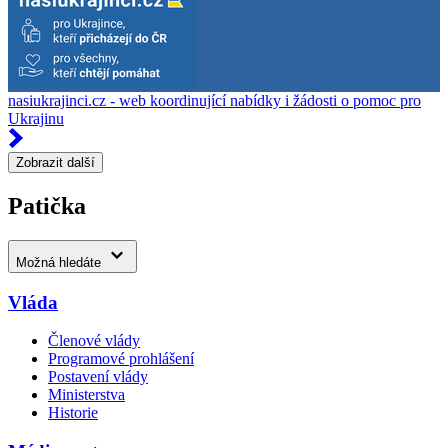
nasiukrajinci.cz - web koordinující nabídky i žádosti o pomoc pro
Ukrajinu
Zobrazit další
Patička
Možná hledáte
Vláda
Členové vlády
Programové prohlášení
Postavení vlády
Ministerstva
Historie