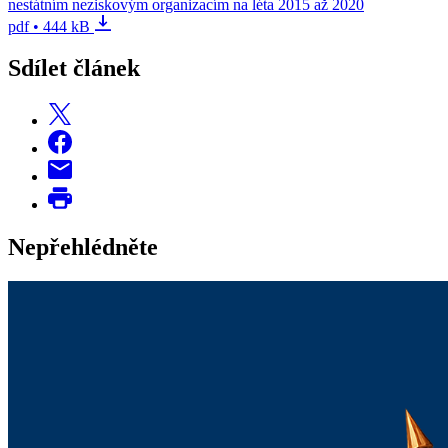
nestátním neziskovým organizacím na léta 2015 až 2020
pdf • 444 kB
Sdílet článek
Nepřehlédněte