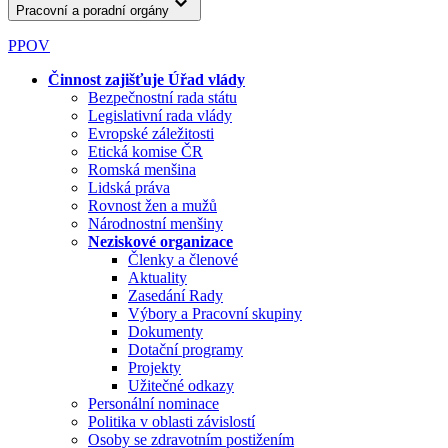
Pracovní a poradní orgány
PPOV
Činnost zajišťuje Úřad vlády
Bezpečnostní rada státu
Legislativní rada vlády
Evropské záležitosti
Etická komise ČR
Romská menšina
Lidská práva
Rovnost žen a mužů
Národnostní menšiny
Neziskové organizace
Členky a členové
Aktuality
Zasedání Rady
Výbory a Pracovní skupiny
Dokumenty
Dotační programy
Projekty
Užitečné odkazy
Personální nominace
Politika v oblasti závislostí
Osoby se zdravotním postižením