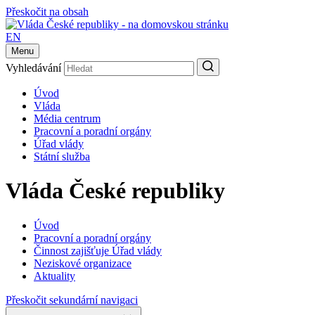
Přeskočit na obsah
EN
Menu
Vyhledávání
Úvod
Vláda
Média centrum
Pracovní a poradní orgány
Úřad vlády
Státní služba
Vláda České republiky
Úvod
Pracovní a poradní orgány
Činnost zajišťuje Úřad vlády
Neziskové organizace
Aktuality
Přeskočit sekundární navigaci