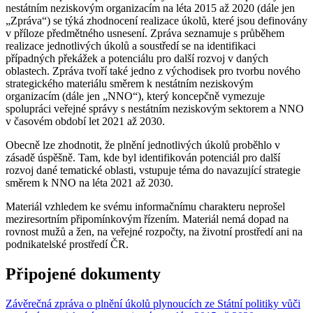
nestátním neziskovým organizacím na léta 2015 až 2020 (dále jen
„Zpráva“) se týká zhodnocení realizace úkolů, které jsou definovány
v příloze předmětného usnesení. Zpráva seznamuje s průběhem
realizace jednotlivých úkolů a soustředí se na identifikaci
případných překážek a potenciálu pro další rozvoj v daných
oblastech. Zpráva tvoří také jedno z východisek pro tvorbu nového
strategického materiálu směrem k nestátním neziskovým
organizacím (dále jen „NNO“), který koncepčně vymezuje
spolupráci veřejné správy s nestátním neziskovým sektorem a NNO
v časovém období let 2021 až 2030.
Obecně lze zhodnotit, že plnění jednotlivých úkolů proběhlo v
zásadě úspěšně. Tam, kde byl identifikován potenciál pro další
rozvoj dané tematické oblasti, vstupuje téma do navazující strategie
směrem k NNO na léta 2021 až 2030.
Materiál vzhledem ke svému informačnímu charakteru neprošel
meziresortním připomínkovým řízením. Materiál nemá dopad na
rovnost mužů a žen, na veřejné rozpočty, na životní prostředí ani na
podnikatelské prostředí ČR.
Připojené dokumenty
Závěrečná zpráva o plnění úkolů plynoucích ze Státní politiky vůči