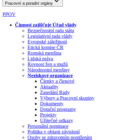
Pracovní a poradní orgány
PPOV
Činnost zajišťuje Úřad vlády
Bezpečnostní rada státu
Legislativní rada vlády
Evropské záležitosti
Etická komise ČR
Romská menšina
Lidská práva
Rovnost žen a mužů
Národnostní menšiny
Neziskové organizace
Členky a členové
Aktuality
Zasedání Rady
Výbory a Pracovní skupiny
Dokumenty
Dotační programy
Projekty
Užitečné odkazy
Personální nominace
Politika v oblasti závislostí
Osoby se zdravotním postižením