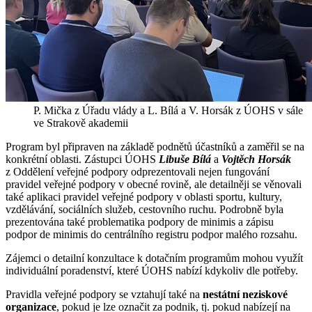
P. Mička z Úřadu vlády a L. Bílá a V. Horsák z ÚOHS v sále
ve Strakově akademii
Program byl připraven na základě podnětů účastníků a zaměřil se na
konkrétní oblasti. Zástupci ÚOHS
Libuše Bílá
a
Vojtěch Horsák
z Oddělení veřejné podpory odprezentovali nejen fungování
pravidel veřejné podpory v obecné rovině, ale detailněji se věnovali
také aplikaci pravidel veřejné podpory v oblasti sportu, kultury,
vzdělávání, sociálních služeb, cestovního ruchu. Podrobně byla
prezentována také problematika podpory de minimis a zápisu
podpor de minimis do centrálního registru podpor malého rozsahu.
Zájemci o detailní konzultace k dotačním programům mohou využít
individuální poradenství, které ÚOHS nabízí kdykoliv dle potřeby.
Pravidla veřejné podpory se vztahují také na
nestátní neziskové
organizace
, pokud je lze označit za podnik, tj. pokud nabízejí na