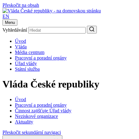
Přeskočit na obsah
EN
Menu
Vyhledávání
Úvod
Vláda
Média centrum
Pracovní a poradní orgány
Úřad vlády
Státní služba
Vláda České republiky
Úvod
Pracovní a poradní orgány
Činnost zajišťuje Úřad vlády
Neziskové organizace
Aktuality
Přeskočit sekundární navigaci