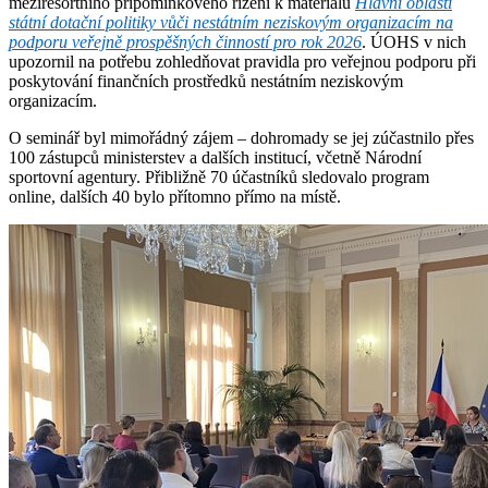
meziresortního připomínkového řízení k materiálu
Hlavní oblasti
státní dotační politiky vůči nestátním neziskovým organizacím na
podporu veřejně prospěšných činností pro rok 2026
. ÚOHS v nich
upozornil na potřebu zohledňovat pravidla pro veřejnou podporu při
poskytování finančních prostředků nestátním neziskovým
organizacím.
O seminář byl mimořádný zájem – dohromady se jej zúčastnilo přes
100 zástupců ministerstev a dalších institucí, včetně Národní
sportovní agentury. Přibližně 70 účastníků sledovalo program
online, dalších 40 bylo přítomno přímo na místě.