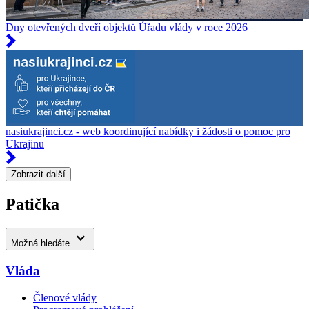
Dny otevřených dveří objektů Úřadu vlády v roce 2026
nasiukrajinci.cz - web koordinující nabídky i žádosti o pomoc pro
Ukrajinu
Zobrazit další
Patička
Možná hledáte
Vláda
Členové vlády