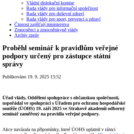
Vládní dislokační komise
Rada vlády pro informační společnost
Rada vlády pro duševní zdraví
Rada vlády pro sport, prevenci a zdraví
Činnost zajišťují ministerstva
Zmocněnci a zmocněnkyně vlády
Archiv zpráv
Proběhl seminář k pravidlům veřejné
podpory určený pro zástupce státní
správy
Publikováno 19. 9. 2025 15:52
Úřad vlády, Oddělení spolupráce s občanskou společností,
uspořádal ve spolupráci s Úřadem pro ochranu hospodářské
soutěže (ÚOHS) 19. září 2025 ve Strakově akademii odborný
seminář zaměřený na pravidla veřejné podpory.
Akce navázala na připomínky, které ÚOHS uplatnil v rámci